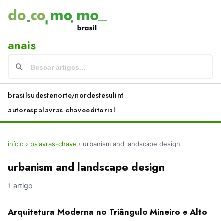
anais
brasil
sudeste
norte/nordeste
sul
int
autores
palavras-chave
editorial
início
›
palavras-chave
›
urbanism and landscape design
urbanism and landscape design
1 artigo
Arquitetura Moderna no Triângulo Mineiro e Alto