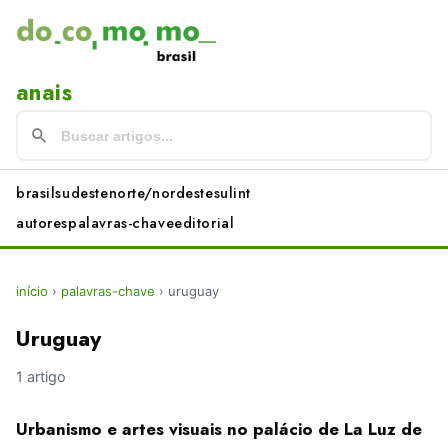
anais
brasil
sudeste
norte/nordeste
sul
int
autores
palavras-chave
editorial
início
›
palavras-chave
›
uruguay
Uruguay
1 artigo
Urbanismo e artes visuais no palácio de La Luz de