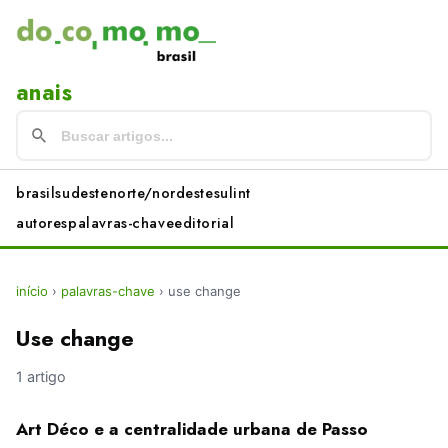
anais
brasil
sudeste
norte/nordeste
sul
int
autores
palavras-chave
editorial
início
›
palavras-chave
›
use change
Use change
1 artigo
Art Déco e a centralidade urbana de Passo