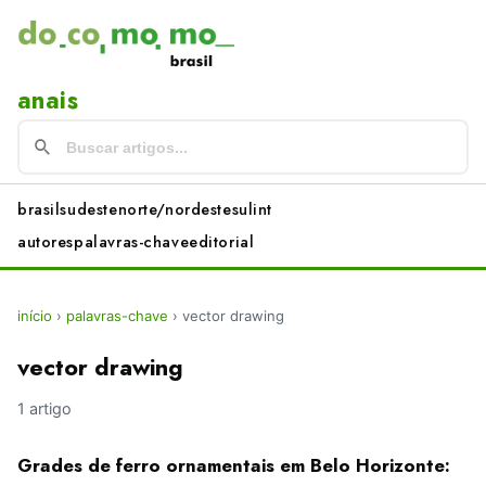
anais
brasil
sudeste
norte/nordeste
sul
int
autores
palavras-chave
editorial
início
›
palavras-chave
›
vector drawing
vector drawing
1 artigo
Grades de ferro ornamentais em Belo Horizonte: