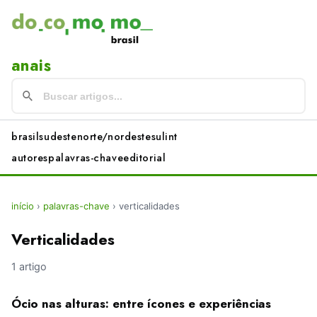
anais
brasil
sudeste
norte/nordeste
sul
int
autores
palavras-chave
editorial
início
›
palavras-chave
›
verticalidades
Verticalidades
1 artigo
Ócio nas alturas: entre ícones e experiências