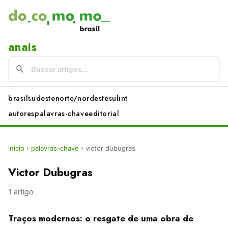
anais
brasil
sudeste
norte/nordeste
sul
int
autores
palavras-chave
editorial
início
›
palavras-chave
›
victor dubugras
Victor Dubugras
1 artigo
Traços modernos: o resgate de uma obra de