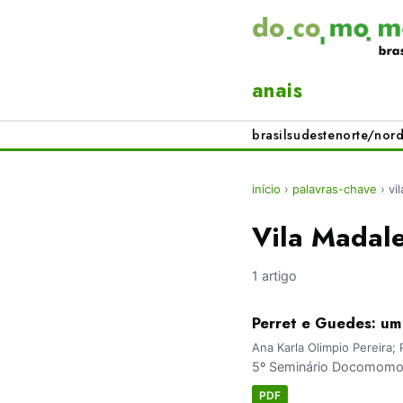
anais
brasil
sudeste
norte/nord
início
›
palavras-chave
›
vi
Vila Madal
1 artigo
Perret e Guedes: um
Ana Karla Olimpio Pereira;
5º Seminário Docomomo 
PDF