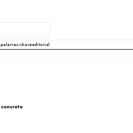
s
palavras-chave
editorial
m concreto