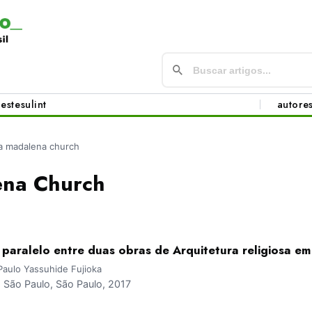
este
sul
int
autore
la madalena church
ena Church
 paralelo entre duas obras de Arquitetura religiosa e
 Paulo Yassuhide Fujioka
São Paulo, São Paulo, 2017