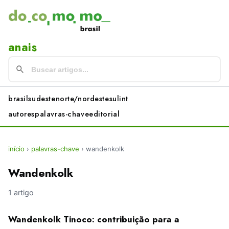
anais
brasil
sudeste
norte/nordeste
sul
int
autores
palavras-chave
editorial
início
›
palavras-chave
›
wandenkolk
Wandenkolk
1 artigo
Wandenkolk Tinoco: contribuição para a