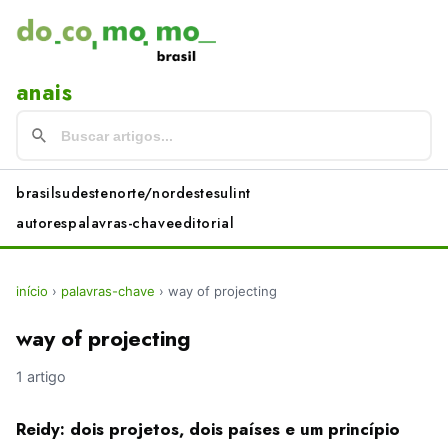
anais
brasil
sudeste
norte/nordeste
sul
int
autores
palavras-chave
editorial
início
›
palavras-chave
›
way of projecting
way of projecting
1 artigo
Reidy: dois projetos, dois países e um princípio