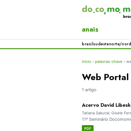
anais
brasil
sudeste
norte/nord
início
›
palavras-chave
›
we
Web Portal
1 artigo
Acervo David Libesk
Tatiana Sakurai; Gisele Fer
11º Seminário Docomomo 
PDF