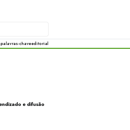
s
palavras-chave
editorial
endizado e difusão