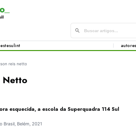
este
sul
int
autore
lson reis netto
 Netto
ora esquecida, a escola da Superquadra 114 Sul
 Brasil, Belém, 2021