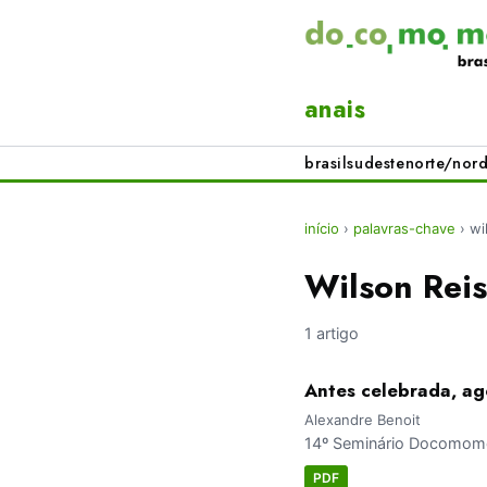
anais
brasil
sudeste
norte/nord
início
›
palavras-chave
›
wi
Wilson Reis
1 artigo
Antes celebrada, ag
Alexandre Benoit
14º Seminário Docomomo
PDF