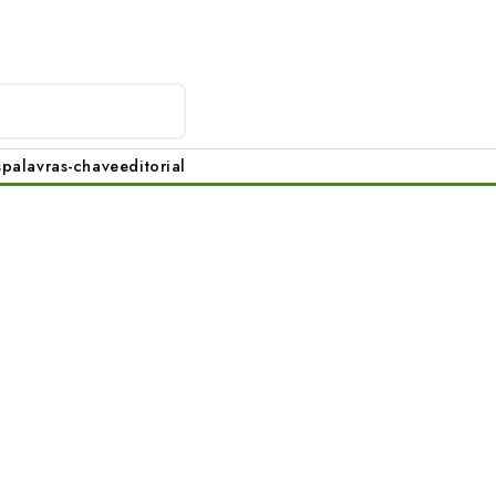
s
palavras-chave
editorial