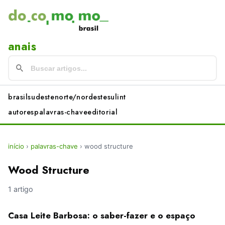
anais
brasil
sudeste
norte/nordeste
sul
int
autores
palavras-chave
editorial
início
›
palavras-chave
›
wood structure
Wood Structure
1 artigo
Casa Leite Barbosa: o saber-fazer e o espaço