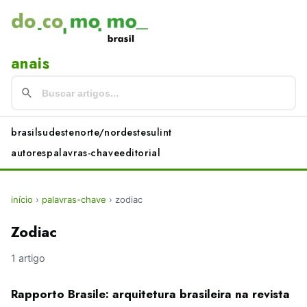
anais
brasil
sudeste
norte/nordeste
sul
int
autores
palavras-chave
editorial
início
›
palavras-chave
›
zodiac
Zodiac
1 artigo
Rapporto Brasile: arquitetura brasileira na revista