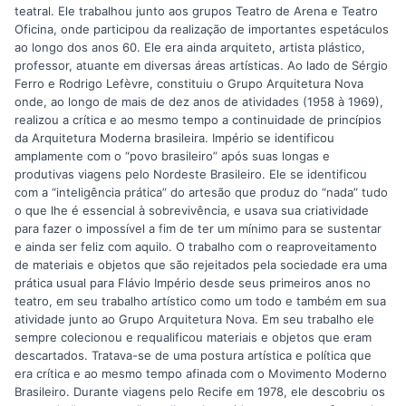
teatral. Ele trabalhou junto aos grupos Teatro de Arena e Teatro
Oficina, onde participou da realização de importantes espetáculos
ao longo dos anos 60. Ele era ainda arquiteto, artista plástico,
professor, atuante em diversas áreas artísticas. Ao lado de Sérgio
Ferro e Rodrigo Lefèvre, constituiu o Grupo Arquitetura Nova
onde, ao longo de mais de dez anos de atividades (1958 à 1969),
realizou a crítica e ao mesmo tempo a continuidade de princípios
da Arquitetura Moderna brasileira. Império se identificou
amplamente com o “povo brasileiro” após suas longas e
produtivas viagens pelo Nordeste Brasileiro. Ele se identificou
com a “inteligência prática” do artesão que produz do “nada” tudo
o que lhe é essencial à sobrevivência, e usava sua criatividade
para fazer o impossível a fim de ter um mínimo para se sustentar
e ainda ser feliz com aquilo. O trabalho com o reaproveitamento
de materiais e objetos que são rejeitados pela sociedade era uma
prática usual para Flávio Império desde seus primeiros anos no
teatro, em seu trabalho artístico como um todo e também em sua
atividade junto ao Grupo Arquitetura Nova. Em seu trabalho ele
sempre colecionou e requalificou materiais e objetos que eram
descartados. Tratava-se de uma postura artística e política que
era crítica e ao mesmo tempo afinada com o Movimento Moderno
Brasileiro. Durante viagens pelo Recife em 1978, ele descobriu os