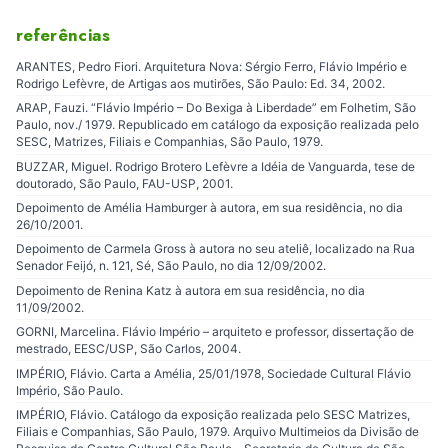
referências
ARANTES, Pedro Fiori. Arquitetura Nova: Sérgio Ferro, Flávio Império e
Rodrigo Lefèvre, de Artigas aos mutirões, São Paulo: Ed. 34, 2002.
ARAP, Fauzi. “Flávio Império – Do Bexiga à Liberdade” em Folhetim, São
Paulo, nov./ 1979. Republicado em catálogo da exposição realizada pelo
SESC, Matrizes, Filiais e Companhias, São Paulo, 1979.
BUZZAR, Miguel. Rodrigo Brotero Lefèvre a Idéia de Vanguarda, tese de
doutorado, São Paulo, FAU-USP, 2001.
Depoimento de Amélia Hamburger à autora, em sua residência, no dia
26/10/2001.
Depoimento de Carmela Gross à autora no seu ateliê, localizado na Rua
Senador Feijó, n. 121, Sé, São Paulo, no dia 12/09/2002.
Depoimento de Renina Katz à autora em sua residência, no dia
11/09/2002.
GORNI, Marcelina. Flávio Império – arquiteto e professor, dissertação de
mestrado, EESC/USP, São Carlos, 2004.
IMPÉRIO, Flávio. Carta a Amélia, 25/01/1978, Sociedade Cultural Flávio
Império, São Paulo.
IMPÉRIO, Flávio. Catálogo da exposição realizada pelo SESC Matrizes,
Filiais e Companhias, São Paulo, 1979. Arquivo Multimeios da Divisão de