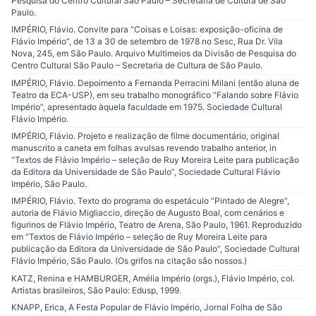
Pesquisa do Centro Cultural São Paulo – Secretaria de Cultura de São
Paulo.
IMPÉRIO, Flávio. Convite para “Coisas e Loisas: exposição-oficina de
Flávio Império”, de 13 a 30 de setembro de 1978 no Sesc, Rua Dr. Vila
Nova, 245, em São Paulo. Arquivo Multimeios da Divisão de Pesquisa do
Centro Cultural São Paulo – Secretaria de Cultura de São Paulo.
IMPÉRIO, Flávio. Depoimento a Fernanda Perracini Milani (então aluna de
Teatro da ECA-USP), em seu trabalho monográfico “Falando sobre Flávio
Império”, apresentado àquela faculdade em 1975. Sociedade Cultural
Flávio Império.
IMPÉRIO, Flávio. Projeto e realização de filme documentário, original
manuscrito a caneta em folhas avulsas revendo trabalho anterior, in
“Textos de Flávio Império – seleção de Ruy Moreira Leite para publicação
da Editora da Universidade de São Paulo”, Sociedade Cultural Flávio
Império, São Paulo.
IMPÉRIO, Flávio. Texto do programa do espetáculo “Pintado de Alegre”,
autoria de Flávio Migliaccio, direção de Augusto Boal, com cenários e
figurinos de Flávio Império, Teatro de Arena, São Paulo, 1961. Reproduzido
em “Textos de Flávio Império – seleção de Ruy Moreira Leite para
publicação da Editora da Universidade de São Paulo”, Sociedade Cultural
Flávio Império, São Paulo. (Os grifos na citação são nossos.)
KATZ, Renina e HAMBURGER, Amélia Império (orgs.), Flávio Império, col.
Artistas brasileiros, São Paulo: Edusp, 1999.
KNAPP, Erica, A Festa Popular de Flávio Império, Jornal Folha de São