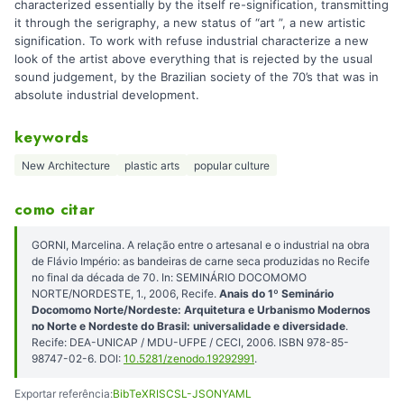
characterized essentially by the itself re-signification, transmitting
it through the serigraphy, a new status of “art ”, a new artistic
signification. To work with refuse industrial characterize a new
look of the artist above everything that is rejected by the usual
sound judgement, by the Brazilian society of the 70’s that was in
absolute industrial development.
keywords
New Architecture
plastic arts
popular culture
como citar
GORNI, Marcelina. A relação entre o artesanal e o industrial na obra
de Flávio Império: as bandeiras de carne seca produzidas no Recife
no final da década de 70. In: SEMINÁRIO DOCOMOMO
NORTE/NORDESTE, 1., 2006, Recife.
Anais do 1º Seminário
Docomomo Norte/Nordeste: Arquitetura e Urbanismo Modernos
no Norte e Nordeste do Brasil: universalidade e diversidade
.
Recife: DEA-UNICAP / MDU-UFPE / CECI, 2006. ISBN 978-85-
98747-02-6. DOI:
10.5281/zenodo.19292991
.
Exportar referência:
BibTeX
RIS
CSL-JSON
YAML