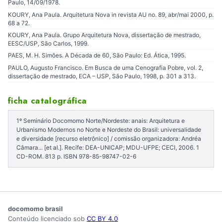
Paulo, 14/09/1978.
KOURY, Ana Paula. Arquitetura Nova in revista AU no. 89, abr/mai 2000, p.
68 a 72.
KOURY, Ana Paula. Grupo Arquitetura Nova, dissertação de mestrado,
EESC/USP, São Carlos, 1999.
PAES, M. H. Simões. A Década de 60, São Paulo: Ed. Ática, 1995.
PAULO, Augusto Francisco. Em Busca de uma Cenografia Pobre, vol. 2,
dissertação de mestrado, ECA – USP, São Paulo, 1998, p. 301 a 313.
ficha catalográfica
1º Seminário Docomomo Norte/Nordeste: anais: Arquitetura e
Urbanismo Modernos no Norte e Nordeste do Brasil: universalidade
e diversidade [recurso eletrônico] / comissão organizadora: Andréa
Câmara... [et al.]. Recife: DEA-UNICAP; MDU-UFPE; CECI, 2006. 1
CD-ROM. 813 p. ISBN 978-85-98747-02-6
docomomo brasil
Conteúdo licenciado sob
CC BY 4.0