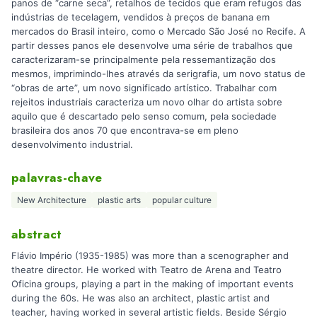
panos de “carne seca”, retalhos de tecidos que eram refugos das
indústrias de tecelagem, vendidos à preços de banana em
mercados do Brasil inteiro, como o Mercado São José no Recife. A
partir desses panos ele desenvolve uma série de trabalhos que
caracterizaram-se principalmente pela ressemantização dos
mesmos, imprimindo-lhes através da serigrafia, um novo status de
“obras de arte”, um novo significado artístico. Trabalhar com
rejeitos industriais caracteriza um novo olhar do artista sobre
aquilo que é descartado pelo senso comum, pela sociedade
brasileira dos anos 70 que encontrava-se em pleno
desenvolvimento industrial.
palavras-chave
New Architecture
plastic arts
popular culture
abstract
Flávio Império (1935-1985) was more than a scenographer and
theatre director. He worked with Teatro de Arena and Teatro
Oficina groups, playing a part in the making of important events
during the 60s. He was also an architect, plastic artist and
teacher, having worked in several artistic fields. Beside Sérgio