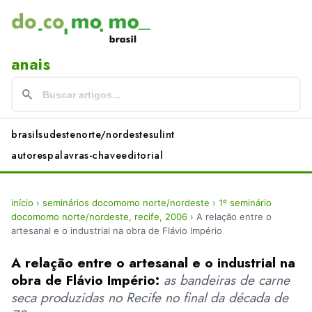
anais
brasil
sudeste
norte/nordeste
sul
int
autores
palavras-chave
editorial
início
›
seminários docomomo norte/nordeste
›
1º seminário
docomomo norte/nordeste, recife, 2006
›
A relação entre o
artesanal e o industrial na obra de Flávio Império
A relação entre o artesanal e o industrial na
obra de Flávio Império:
as bandeiras de carne
seca produzidas no Recife no final da década de