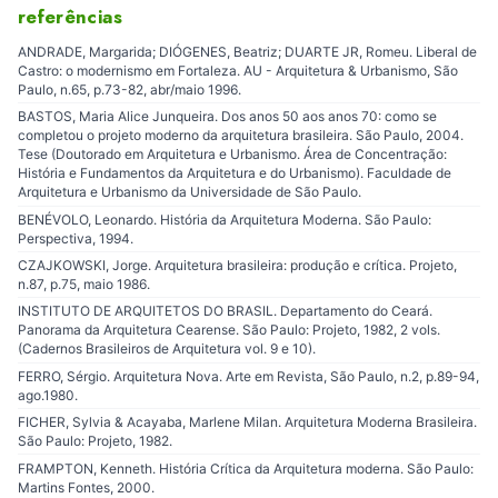
referências
ANDRADE, Margarida; DIÓGENES, Beatriz; DUARTE JR, Romeu. Liberal de
Castro: o modernismo em Fortaleza. AU - Arquitetura & Urbanismo, São
Paulo, n.65, p.73-82, abr/maio 1996.
BASTOS, Maria Alice Junqueira. Dos anos 50 aos anos 70: como se
completou o projeto moderno da arquitetura brasileira. São Paulo, 2004.
Tese (Doutorado em Arquitetura e Urbanismo. Área de Concentração:
História e Fundamentos da Arquitetura e do Urbanismo). Faculdade de
Arquitetura e Urbanismo da Universidade de São Paulo.
BENÉVOLO, Leonardo. História da Arquitetura Moderna. São Paulo:
Perspectiva, 1994.
CZAJKOWSKI, Jorge. Arquitetura brasileira: produção e crítica. Projeto,
n.87, p.75, maio 1986.
INSTITUTO DE ARQUITETOS DO BRASIL. Departamento do Ceará.
Panorama da Arquitetura Cearense. São Paulo: Projeto, 1982, 2 vols.
(Cadernos Brasileiros de Arquitetura vol. 9 e 10).
FERRO, Sérgio. Arquitetura Nova. Arte em Revista, São Paulo, n.2, p.89-94,
ago.1980.
FICHER, Sylvia & Acayaba, Marlene Milan. Arquitetura Moderna Brasileira.
São Paulo: Projeto, 1982.
FRAMPTON, Kenneth. História Crítica da Arquitetura moderna. São Paulo:
Martins Fontes, 2000.