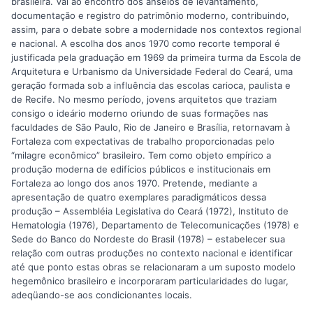
brasileira. Vai ao encontro dos anseios de levantamento,
documentação e registro do patrimônio moderno, contribuindo,
assim, para o debate sobre a modernidade nos contextos regional
e nacional. A escolha dos anos 1970 como recorte temporal é
justificada pela graduação em 1969 da primeira turma da Escola de
Arquitetura e Urbanismo da Universidade Federal do Ceará, uma
geração formada sob a influência das escolas carioca, paulista e
de Recife. No mesmo período, jovens arquitetos que traziam
consigo o ideário moderno oriundo de suas formações nas
faculdades de São Paulo, Rio de Janeiro e Brasília, retornavam à
Fortaleza com expectativas de trabalho proporcionadas pelo
“milagre econômico” brasileiro. Tem como objeto empírico a
produção moderna de edifícios públicos e institucionais em
Fortaleza ao longo dos anos 1970. Pretende, mediante a
apresentação de quatro exemplares paradigmáticos dessa
produção – Assembléia Legislativa do Ceará (1972), Instituto de
Hematologia (1976), Departamento de Telecomunicações (1978) e
Sede do Banco do Nordeste do Brasil (1978) – estabelecer sua
relação com outras produções no contexto nacional e identificar
até que ponto estas obras se relacionaram a um suposto modelo
hegemônico brasileiro e incorporaram particularidades do lugar,
adeqüando-se aos condicionantes locais.