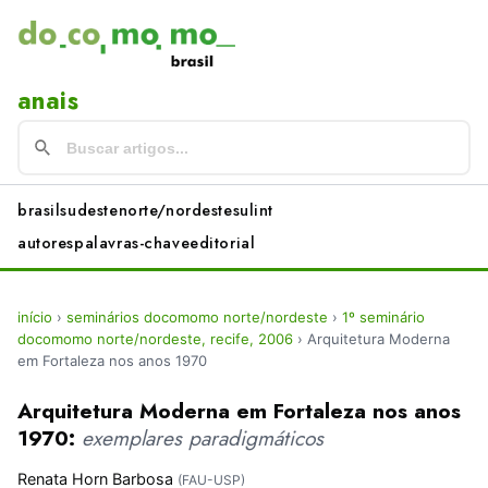
anais
brasil
sudeste
norte/nordeste
sul
int
autores
palavras-chave
editorial
início
›
seminários docomomo norte/nordeste
›
1º seminário
docomomo norte/nordeste, recife, 2006
›
Arquitetura Moderna
em Fortaleza nos anos 1970
Arquitetura Moderna em Fortaleza nos anos
1970:
exemplares paradigmáticos
Renata Horn Barbosa
(FAU-USP)