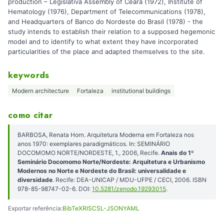
production – Legislativa Assembly of Ceará (1972), Institute of
Hematology (1976), Department of Telecommunications (1978),
and Headquarters of Banco do Nordeste do Brasil (1978) - the
study intends to establish their relation to a supposed hegemonic
model and to identify to what extent they have incorporated
particularities of the place and adapted themselves to the site.
keywords
Modern architecture
Fortaleza
institutional buildings
como citar
BARBOSA, Renata Horn. Arquitetura Moderna em Fortaleza nos
anos 1970: exemplares paradigmáticos. In: SEMINÁRIO
DOCOMOMO NORTE/NORDESTE, 1., 2006, Recife.
Anais do 1º
Seminário Docomomo Norte/Nordeste: Arquitetura e Urbanismo
Modernos no Norte e Nordeste do Brasil: universalidade e
diversidade
. Recife: DEA-UNICAP / MDU-UFPE / CECI, 2006. ISBN
978-85-98747-02-6. DOI:
10.5281/zenodo.19293015
.
Exportar referência:
BibTeX
RIS
CSL-JSON
YAML