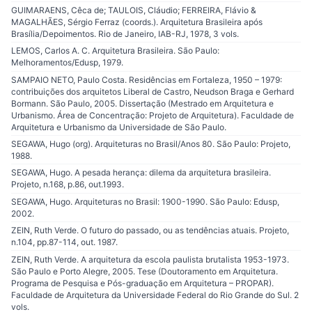
GUIMARAENS, Cêca de; TAULOIS, Cláudio; FERREIRA, Flávio &
MAGALHÃES, Sérgio Ferraz (coords.). Arquitetura Brasileira após
Brasília/Depoimentos. Rio de Janeiro, IAB-RJ, 1978, 3 vols.
LEMOS, Carlos A. C. Arquitetura Brasileira. São Paulo:
Melhoramentos/Edusp, 1979.
SAMPAIO NETO, Paulo Costa. Residências em Fortaleza, 1950 – 1979:
contribuições dos arquitetos Liberal de Castro, Neudson Braga e Gerhard
Bormann. São Paulo, 2005. Dissertação (Mestrado em Arquitetura e
Urbanismo. Área de Concentração: Projeto de Arquitetura). Faculdade de
Arquitetura e Urbanismo da Universidade de São Paulo.
SEGAWA, Hugo (org). Arquiteturas no Brasil/Anos 80. São Paulo: Projeto,
1988.
SEGAWA, Hugo. A pesada herança: dilema da arquitetura brasileira.
Projeto, n.168, p.86, out.1993.
SEGAWA, Hugo. Arquiteturas no Brasil: 1900-1990. São Paulo: Edusp,
2002.
ZEIN, Ruth Verde. O futuro do passado, ou as tendências atuais. Projeto,
n.104, pp.87-114, out. 1987.
ZEIN, Ruth Verde. A arquitetura da escola paulista brutalista 1953-1973.
São Paulo e Porto Alegre, 2005. Tese (Doutoramento em Arquitetura.
Programa de Pesquisa e Pós-graduação em Arquitetura – PROPAR).
Faculdade de Arquitetura da Universidade Federal do Rio Grande do Sul. 2
vols.