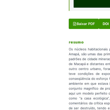
Baixar PDF
DOI
resumo
Os núcleos habitacionais
Amapá, são umas das prime
padrões de cidade minerad
de Macapá e distantes ent
outro centro urbano, for
teve condições de expo
conseqüência do esforço f
ambiente em que estava i
conjunto magnífico de pro
aqui um modelo perfeito d
como “a casa ecológica”,
comentários da crítica es
de ser destruído, tendo e