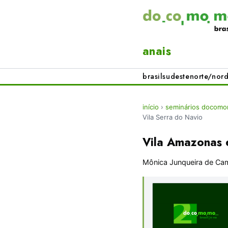
anais
brasil
sudeste
norte/nord
início
›
seminários docomo
Vila Serra do Navio
Vila Amazonas 
Mônica Junqueira de Ca