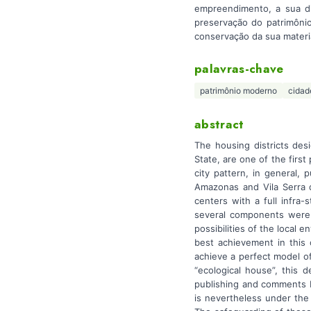
empreendimento, a sua di
preservação do patrimônio
conservação da sua materi
palavras-chave
patrimônio moderno
cidade
abstract
The housing districts des
State, are one of the firs
city pattern, in general,
Amazonas and Vila Serra d
centers with a full infra
several components were 
possibilities of the local
best achievement in this 
achieve a perfect model of
“ecological house”, this 
publishing and comments b
is nevertheless under the