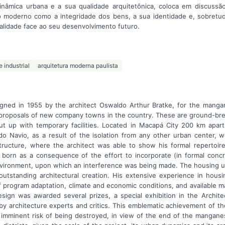
nâmica urbana e a sua qualidade arquitetônica, coloca em discussã
 moderno como a integridade dos bens, a sua identidade e, sobretud
alidade face ao seu desenvolvimento futuro.
 industrial
arquitetura moderna paulista
igned in 1955 by the architect Oswaldo Arthur Bratke, for the mang
t proposals of new company towns in the country. These are ground-bre
 put up with temporary facilities. Located in Macapá City 200 km apart
o Navio, as a result of the isolation from any other urban center,
-structure, where the architect was able to show his formal repertoir
born as a consequence of the effort to incorporate (in formal conc
 environment, upon which an interference was being made. The housing uni
outstanding architectural creation. His extensive experience in housi
 program adaptation, climate and economic conditions, and available m
design was awarded several prizes, a special exhibition in the Archite
y architecture experts and critics. This emblematic achievement of th
 imminent risk of being destroyed, in view of the end of the mangane