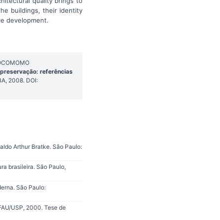
hitectural quality brings to
e buildings, their identity
ture development.
O DOCOMOMO
preservação: referências
A, 2008. DOI:
ldo Arthur Bratke. São Paulo:
a brasileira. São Paulo,
derna. São Paulo:
 FAU/USP, 2000. Tese de