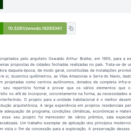
10.5281/zenodo.19293341
 projetados pelo arquiteto Oswaldo Arthur Bratke, em 1955, para a 
iras propostas de cidades fechadas realizadas no país. Trata-se de u
ora daquela época, de modo geral, constituídas de instalações provisór
re si, duzentos quilômetros, as Vilas Amazonas e Serra do Navio, dad
am projetadas como centros autônomos, dotados de completa infra-es
r seu repertório formal e provar que os vários elementos que
eito no afã de incorporar, concretamente na forma, as necessidades e
nterferindo. O projeto para a unidade habitacional é o melhor dese
dução arquitetônica. A larga experiência em projetos residenciais per
e adequação de programa, condições climáticas, econômicas e materi
 esse seu projeto foi merecedor de vários prêmios, sala especial
pecializada. Um trabalho exemplar de aplicação dos princípios moderno
m vista o fim da concessão para a exploração. A preservação desses