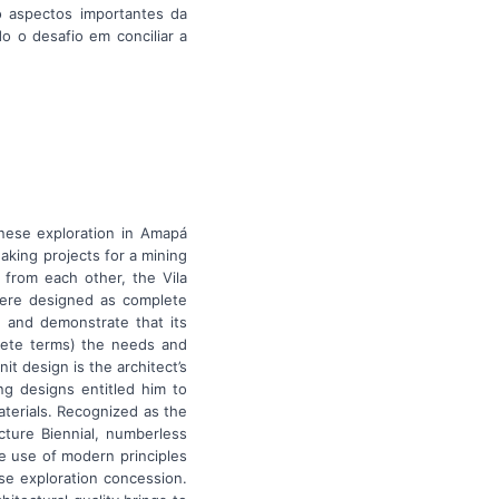
o aspectos importantes da
o o desafio em conciliar a
anese exploration in Amapá
aking projects for a mining
 from each other, the Vila
 were designed as complete
e and demonstrate that its
rete terms) the needs and
t design is the architect’s
ng designs entitled him to
aterials. Recognized as the
cture Biennial, numberless
e use of modern principles
se exploration concession.