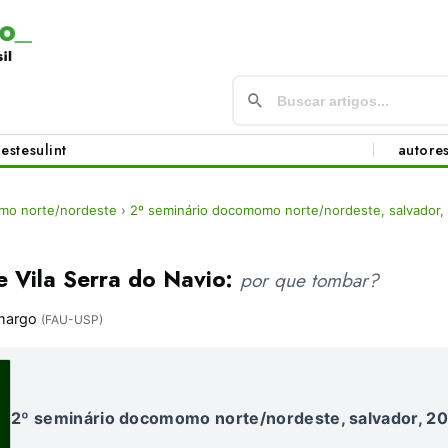
este
sul
int
autore
mo norte/nordeste
›
2º seminário docomomo norte/nordeste, salvador,
e Vila Serra do Navio:
por que tombar?
margo
(FAU-USP)
2º seminário docomomo norte/nordeste, salvador, 2