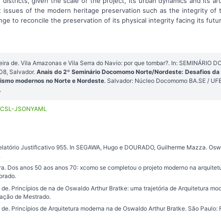
istricts, given the scale of the project, its urban dynamics and its arc
issues of the modern heritage preservation such as the integrity of th
enge to reconcile the preservation of its physical integrity facing its fu
a de. Vila Amazonas e Vila Serra do Navio: por que tombar?. In: SEMINÁRI
8, Salvador.
Anais do 2º Seminário Docomomo Norte/Nordeste: Desafios da 
nismo modernos no Norte e Nordeste
. Salvador: Núcleo Docomomo BA.SE / UFB
.
CSL-JSON
YAML
elatório Justificativo 955. In SEGAWA, Hugo e DOURADO, Guilherme Mazza. Oswa
.
. Dos anos 50 aos anos 70: xcomo se completou o projeto moderno na arquitetur
orado.
. Princípios de na de Oswaldo Arthur Bratke: uma trajetória de Arquitetura mo
tação de Mestrado.
. Princípios de Arquitetura moderna na de Oswaldo Arthur Bratke. São Paulo: