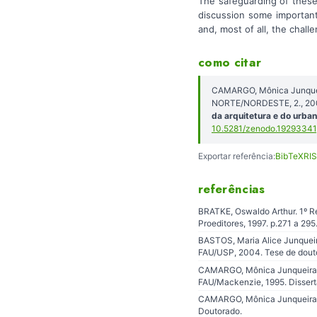
The safeguarding of these d
discussion some important 
and, most of all, the chall
como citar
CAMARGO, Mônica Junqueir
NORTE/NORDESTE, 2., 200
da arquitetura e do urba
10.5281/zenodo.19293341
Exportar referência:
BibTeX
RIS
referências
BRATKE, Oswaldo Arthur. 1º R
Proeditores, 1997. p.271 a 295
BASTOS, Maria Alice Junqueira
FAU/USP, 2004. Tese de dout
CAMARGO, Mônica Junqueira de
FAU/Mackenzie, 1995. Disser
CAMARGO, Mônica Junqueira de
Doutorado.