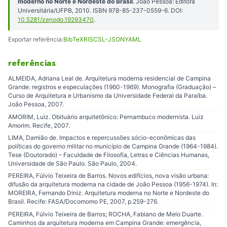
moderno no Norte e Nordeste do Brasil
. João Pessoa: Editora
Universitária/UFPB, 2010. ISBN 978-85-237-0559-6. DOI:
10.5281/zenodo.19293470
.
Exportar referência:
BibTeX
RIS
CSL-JSON
YAML
referências
ALMEIDA, Adriana Leal de. Arquitetura moderna residencial de Campina
Grande: registros e especulações (1960-1969). Monografia (Graduação) –
Curso de Arquitetura e Urbanismo da Universidade Federal da Paraíba.
João Pessoa, 2007.
AMORIM, Luiz. Obituário arquitetônico: Pernambuco modernista. Luiz
Amorim. Recife, 2007.
LIMA, Damião de. Impactos e repercussões sócio-econômicas das
políticas do governo militar no município de Campina Grande (1964-1984).
Tese (Doutorado) – Faculdade de Filosofia, Letras e Ciências Humanas,
Universidade de São Paulo. São Paulo, 2004.
PEREIRA, Fúlvio Teixeira de Barros. Novos edifícios, nova visão urbana:
difusão da arquitetura moderna na cidade de João Pessoa (1956-1974). In:
MOREIRA, Fernando Diniz. Arquitetura moderna no Norte e Nordeste do
Brasil. Recife: FASA/Docomomo PE, 2007, p.259-276.
PEREIRA, Fúlvio Teixeira de Barros; ROCHA, Fabiano de Melo Duarte.
Caminhos da arquitetura moderna em Campina Grande: emergência,