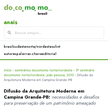
anais
brasil
sudeste
norte/nordeste
sul
int
autores
palavras-chave
editorial
início
›
seminários docomomo norte/nordeste
›
3º seminário
docomomo norte/nordeste, joão pessoa, 2010
›
Difusão da
Arquitetura Moderna em Campina Grande-PB
Difusão da Arquitetura Moderna em
Campina Grande-PB:
necessidades e desafios
para preservação de um patrimônio ameaçado