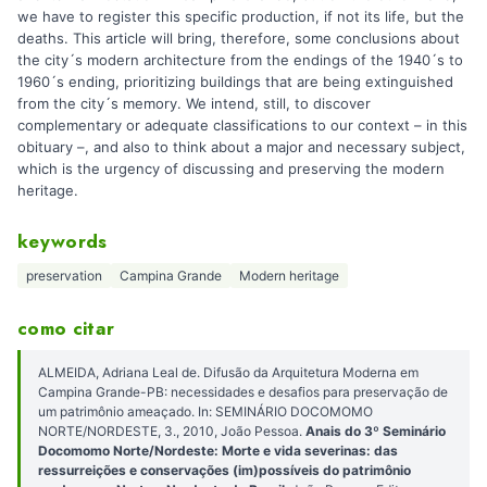
we have to register this specific production, if not its life, but the
deaths. This article will bring, therefore, some conclusions about
the city´s modern architecture from the endings of the 1940´s to
1960´s ending, prioritizing buildings that are being extinguished
from the city´s memory. We intend, still, to discover
complementary or adequate classifications to our context – in this
obituary –, and also to think about a major and necessary subject,
which is the urgency of discussing and preserving the modern
heritage.
keywords
preservation
Campina Grande
Modern heritage
como citar
ALMEIDA, Adriana Leal de. Difusão da Arquitetura Moderna em
Campina Grande-PB: necessidades e desafios para preservação de
um patrimônio ameaçado. In: SEMINÁRIO DOCOMOMO
NORTE/NORDESTE, 3., 2010, João Pessoa.
Anais do 3º Seminário
Docomomo Norte/Nordeste: Morte e vida severinas: das
ressurreições e conservações (im)possíveis do patrimônio