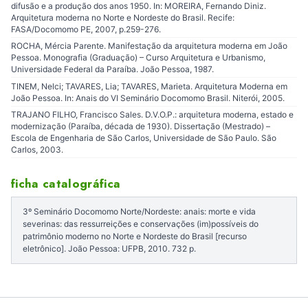
difusão e a produção dos anos 1950. In: MOREIRA, Fernando Diniz.
Arquitetura moderna no Norte e Nordeste do Brasil. Recife:
FASA/Docomomo PE, 2007, p.259-276.
ROCHA, Mércia Parente. Manifestação da arquitetura moderna em João
Pessoa. Monografia (Graduação) – Curso Arquitetura e Urbanismo,
Universidade Federal da Paraíba. João Pessoa, 1987.
TINEM, Nelci; TAVARES, Lia; TAVARES, Marieta. Arquitetura Moderna em
João Pessoa. In: Anais do VI Seminário Docomomo Brasil. Niterói, 2005.
TRAJANO FILHO, Francisco Sales. D.V.O.P.: arquitetura moderna, estado e
modernização (Paraíba, década de 1930). Dissertação (Mestrado) –
Escola de Engenharia de São Carlos, Universidade de São Paulo. São
Carlos, 2003.
ficha catalográfica
3º Seminário Docomomo Norte/Nordeste: anais: morte e vida
severinas: das ressurreições e conservações (im)possíveis do
patrimônio moderno no Norte e Nordeste do Brasil [recurso
eletrônico]. João Pessoa: UFPB, 2010. 732 p.