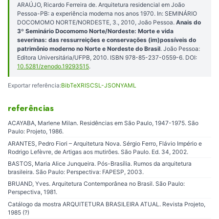
ARAÚJO, Ricardo Ferreira de. Arquitetura residencial em João
Pessoa-PB: a experiência moderna nos anos 1970. In: SEMINÁRIO
DOCOMOMO NORTE/NORDESTE, 3., 2010, João Pessoa.
Anais do
3º Seminário Docomomo Norte/Nordeste: Morte e vida
severinas: das ressurreições e conservações (im)possíveis do
patrimônio moderno no Norte e Nordeste do Brasil
. João Pessoa:
Editora Universitária/UFPB, 2010. ISBN 978-85-237-0559-6. DOI:
10.5281/zenodo.19293515
.
Exportar referência:
BibTeX
RIS
CSL-JSON
YAML
referências
ACAYABA, Marlene Milan. Residências em São Paulo, 1947-1975. São
Paulo: Projeto, 1986.
ARANTES, Pedro Fiori – Arquitetura Nova. Sérgio Ferro, Flávio Império e
Rodrigo Lefèvre, de Artigas aos mutirões. São Paulo. Ed. 34, 2002.
BASTOS, Maria Alice Junqueira. Pós-Brasília. Rumos da arquitetura
brasileira. São Paulo: Perspectiva: FAPESP, 2003.
BRUAND, Yves. Arquitetura Contemporânea no Brasil. São Paulo:
Perspectiva, 1981.
Catálogo da mostra ARQUITETURA BRASILEIRA ATUAL. Revista Projeto,
1985 (?)