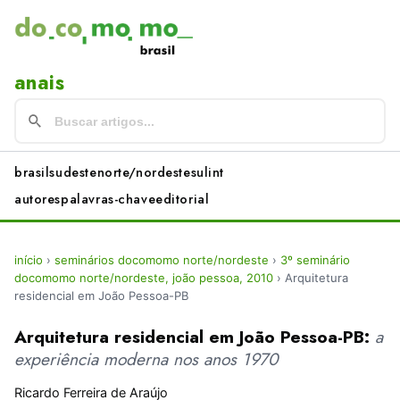
anais
brasil
sudeste
norte/nordeste
sul
int
autores
palavras-chave
editorial
início
›
seminários docomomo norte/nordeste
›
3º seminário
docomomo norte/nordeste, joão pessoa, 2010
›
Arquitetura
residencial em João Pessoa-PB
Arquitetura residencial em João Pessoa-PB:
a
experiência moderna nos anos 1970
Ricardo Ferreira de Araújo