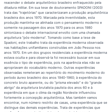
reacender o debate arquitetônico brasileiro enfraquecido pela
ditadura militar. Em sua tese de doutoramento SPADONI (2003)
trata das "trajetórias" que caracterizaram a produção arquitetônica
brasileira dos anos 1970. Marcada pela inventividade, esta
produção mantinha-se alinhada com o pensamento moderno e
somente na passagem dos anos 1970 para os anos 1980
sintonizava o debate internacional envolto com uma chamada
arquitetura "pós-moderna". Tomando como base a tese de
Spadoni, este trabalho trata da experiência moderna observada
nas habitações unifamiliares construídas em João Pessoa nos
anos 1970. Em um dos grupos residenciais a experiência moderna
estava oculta e para observá-la foi necessário buscar em sua
essência o tipo de experiência, pois na aparência elas não se
apropriavam do vocabulário moderno. Outras experiências
observadas remeteram ao repertório do movimento moderno do
período áureo brasileiro dos anos 1940-1960; à experiência do
concreto bruto aparente, ou do "prisma elevado" e do "grande
abrigo" da arquitetura brutalista paulista dos anos 60 e à
experiência em que o clima da região Nordeste influenciou
fortemente a concepção arquitetônica. Mas também vamos
encontrar, num número restrito de casas, uma experiência que se
distingue das demais experiências. Trata de experiências que