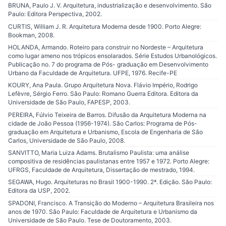
BRUNA, Paulo J. V. Arquitetura, industrialização e desenvolvimento. São
Paulo: Editora Perspectiva, 2002.
CURTIS, William J. R. Arquitetura Moderna desde 1900. Porto Alegre:
Bookman, 2008.
HOLANDA, Armando. Roteiro para construir no Nordeste – Arquitetura
como lugar ameno nos trópicos ensolarados. Série Estudos Urbanológicos.
Publicação no. 7 do programa de Pós- graduação em Desenvolvimento
Urbano da Faculdade de Arquitetura. UFPE, 1976. Recife-PE
KOURY, Ana Paula. Grupo Arquitetura Nova. Flávio Império, Rodrigo
Lefèvre, Sérgio Ferro. São Paulo: Romano Guerra Editora. Editora da
Universidade de São Paulo, FAPESP, 2003.
PEREIRA, Fúlvio Teixeira de Barros. Difusão da Arquitetura Moderna na
cidade de João Pessoa (1956-1974). São Carlos: Programa de Pós-
graduação em Arquitetura e Urbanismo, Escola de Engenharia de São
Carlos, Universidade de São Paulo, 2008.
SANVITTO, Maria Luiza Adams. Brutalismo Paulista: uma análise
compositiva de residências paulistanas entre 1957 e 1972. Porto Alegre:
UFRGS, Faculdade de Arquitetura, Dissertação de mestrado, 1994.
SEGAWA, Hugo. Arquiteturas no Brasil 1900-1990. 2ª. Edição. São Paulo:
Editora da USP, 2002.
SPADONI, Francisco. A Transição do Moderno – Arquitetura Brasileira nos
anos de 1970. São Paulo: Faculdade de Arquitetura e Urbanismo da
Universidade de São Paulo. Tese de Doutoramento, 2003.