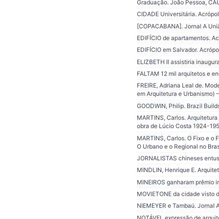
Graduação. João Pessoa, CA
CIDADE Universitária. Acrópol
[COPACABANA]. Jornal A União
EDIFÍCIO de apartamentos. Acr
EDIFÍCIO em Salvador. Acrópol
ELIZBETH II assistiria inaugur
FALTAM 12 mil arquitetos e en
FREIRE, Adriana Leal de. Mod
em Arquitetura e Urbanismo) –
GOODWIN, Philip. Brazil Buil
MARTINS, Carlos. Arquitetura 
obra de Lúcio Costa 1924-1952
MARTINS, Carlos. O Fixo e o Fl
O Urbano e o Regional no Bra
JORNALISTAS chineses entusia
MINDLIN, Henrique E. Arquitet
MINEIROS ganharam prêmio inte
MOVIETONE da cidade visto de 
NIEMEYER e Tambaú. Jornal A 
NOTÁVEL expressão de arquitet