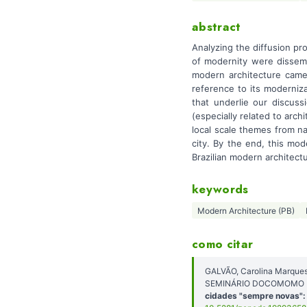
abstract
Analyzing the diffusion pr
of modernity were dissemi
modern architecture came 
reference to its moderniz
that underlie our discuss
(especially related to arc
local scale themes from n
city. By the end, this mo
Brazilian modern architectu
keywords
Modern Architecture (PB)
como citar
GALVÃO, Carolina Marques 
SEMINÁRIO DOCOMOMO NO
cidades "sempre novas":