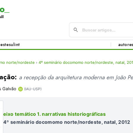
este
sul
int
autore
mo norte/nordeste
›
4º seminário docomomo norte/nordeste, natal, 20
lação:
a recepção da arquitetura moderna em João Pe
s Galvão
(IAU-USP)
eixo temático 1. narrativas historiográficas
4º seminário docomomo norte/nordeste, natal, 2012