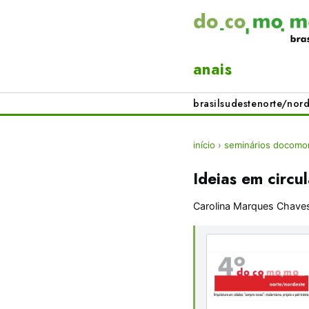
anais
brasil
sudeste
norte/nord
início
›
seminários docomo
Ideias em circu
Carolina Marques Chave