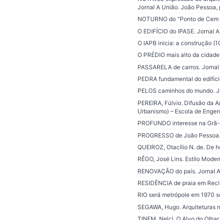
Jornal A União. João Pessoa, 
NOTURNO do “Ponto de Cem Réi
O EDIFÍCIO do IPASE. Jornal A
O IAPB inicia: a construção (1
O PRÉDIO mais alto da cidade.
PASSARELA de carros. Jornal 
PEDRA fundamental do edifíci
PELOS caminhos do mundo. Jor
PEREIRA, Fúlvio. Difusão da 
Urbanismo) – Escola de Engen
PROFUNDO interesse na Grã-Br
PROGRESSO de João Pessoa. Jo
QUEIROZ, Otacílio N. de. De ho
RÊGO, José Lins. Estilo Moder
RENOVAÇÃO do país. Jornal A 
RESIDÊNCIA de praia em Recife
RIO será metrópole em 1970 se
SEGAWA, Hugo. Arquiteturas no
TINEM, Nelci. O Alvo do Olhar