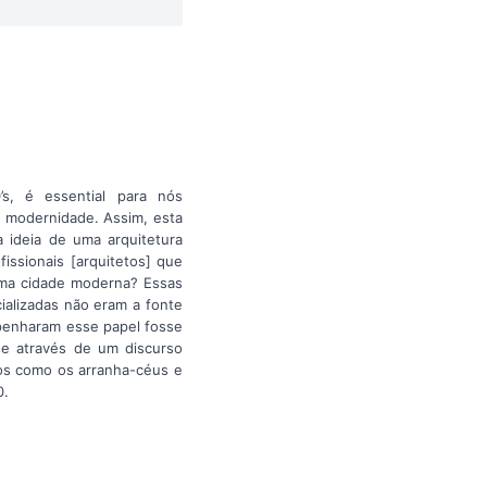
s, é essential para nós
 modernidade. Assim, esta
 ideia de uma arquitetura
issionais [arquitetos] que
uma cidade moderna? Essas
alizadas não eram a fonte
mpenharam esse papel fosse
sse através de um discurso
os como os arranha-céus e
0.