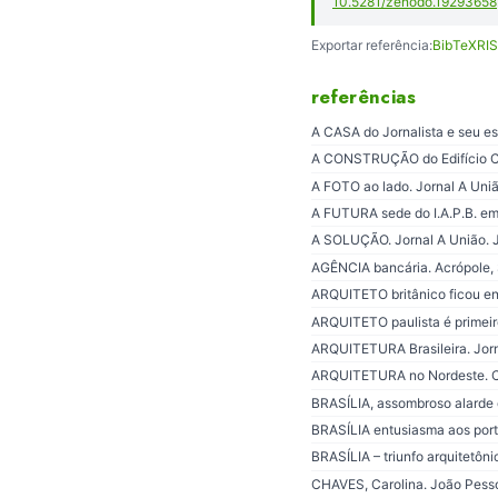
10.5281/zenodo.19293658
Exportar referência:
BibTeX
RIS
referências
A CASA do Jornalista e seu es
A CONSTRUÇÃO do Edifício Com
A FOTO ao lado. Jornal A Uniã
A FUTURA sede do I.A.P.B. em 
A SOLUÇÃO. Jornal A União. Jo
AGÊNCIA bancária. Acrópole, 
ARQUITETO britânico ficou ent
ARQUITETO paulista é primeiro
ARQUITETURA Brasileira. Jorn
ARQUITETURA no Nordeste. Cas
BRASÍLIA, assombroso alarde d
BRASÍLIA entusiasma aos portu
BRASÍLIA – triunfo arquitetôni
CHAVES, Carolina. João Pessoa