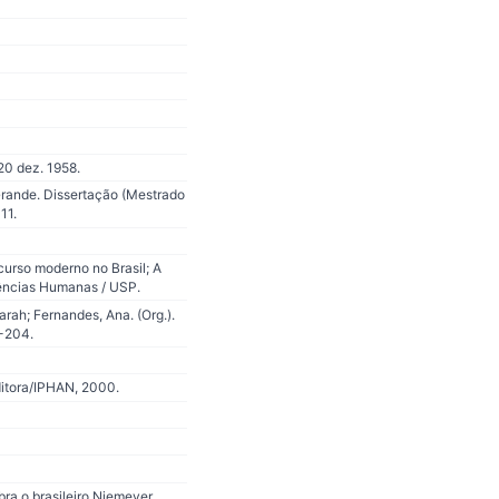
20 dez. 1958.
Grande. Dissertação (Mestrado
11.
curso moderno no Brasil; A
iências Humanas / USP.
arah; Fernandes, Ana. (Org.).
1-204.
ditora/IPHAN, 2000.
ra o brasileiro Niemeyer.