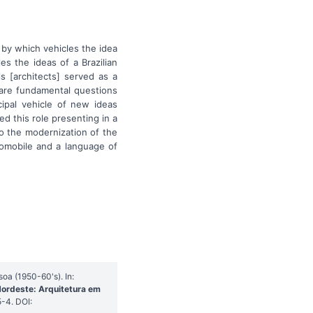
 by which vehicles the idea
s the ideas of a Brazilian
s [architects] served as a
 are fundamental questions
cipal vehicle of new ideas
d this role presenting in a
o the modernization of the
tomobile and a language of
oa (1950-60's). In:
ordeste: Arquitetura em
-4. DOI: