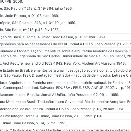
U/UFPB, 2008.
e, São Paulo, nº 212, p. 349-364, julho 1956.
. João Pessoa, p. 01, 06 mar. 1969.
ópole, São Paulo, n. 243, p.110-110, jan. 1959.
e. São Paulo, nº 218, p.43, fev 1957.
ação de Brasília. Jornal A União. João Pessoa, p. 01, 25 mai. 1959.
genheiros para as necessidades do Brasil. Jornal A União, João Pessoa, p.02, 6; 
ernidade e Modernização: uma leitura sobre a arquitetura moderna de Campina 
 Escola de Engenharia de São Carlos, Universidade de São Paulo, São Carlos, 20
ds. Architecture new and old 1652-1942. New York, Modern Art Museum, 1943.
e Estado no Brasil: elementos para uma investigação sobre a constituição do dis
. São Paulo, 1987. Dissertação (mestrado) – Faculdade de Filosofia, Letras e C
uxo. Arquitetura na fronteira entre o construído e o sócio-cultural. In: Feldman, S
sil Contemporâneo. 1 ed. Salvador: EDUFBA / FEUNESP/ ANPUR, 2007, v. , p. 19
smam-se com Brasília. Jornal A União. João Pessoa, p. 02, 09 jul. 1959.
ura Moderna no Brasil. Tradução: Lauro Cavalcanti. Rio de Janeiro: Aeroplano E
rnacional de arquitetura. Jornal A União. João Pessoa, p. 07, 28 nov. 1961.
uma lotação. Jornal A União, João Pessoa, 29 jul. 1953, p.04.
União. João Pessoa, p. 04, 17 mai. 1951.
ura: O Edifício das Nações Unidades, colaborou na construção da importante ob