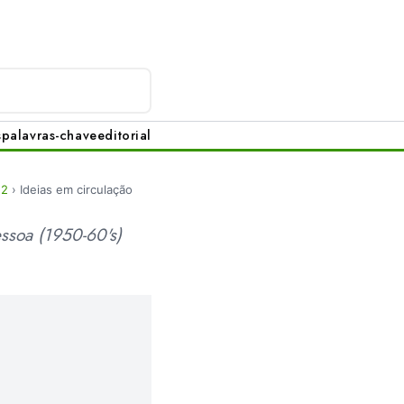
s
palavras-chave
editorial
12
›
Ideias em circulação
ssoa (1950-60's)