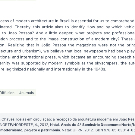
ocess of modern architecture in Brazil is essential for us to comprehend
nated. Thereby, this article aims to identify How and by which vehicle
to Joao Pessoa? And a little deeper, what projects and professional
ation process and to the image construction of a modern city? These
ion. Realizing that in João Pessoa the magazines were not the prin
hitecture and urbanism), we believe that local newspapers had been playe
ational and international press, which became an encouraging speech t
dernity was supported by modern symbols as the skyscrapers, the au
re legitimized nationally and internationally in the 1940s.
Diffusion
Journals
Chaves. Ideias em circulação: a recepção da arquitetura moderna em João Pess
RTE/NORDESTE, 4., 2012, Natal.
Anais do 4º Seminário Docomomo Norte/N
 modernismo, projeto e patrimônio
. Natal: UFRN, 2012. ISBN 978-85-63014-05