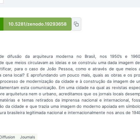
10.5281/zenodo.19293658
de difusão da arquiteura moderna no Brasil, nos 1950’s e 1960’
e que meios circulavam as ideias e se construiu uma dada imagem de
ntificar, para o caso de João Pessoa, como e através de que meios a
a cena local? E aprofundando um pouco mais, quais as obras e os prof
o processo de modernização da cidade e à construção da imagem de 
damentam esta comunicação. Em uma cidade na qual as revistas especi
obre arquitetura nem o urbano, acreditamos que os jornais locais dese
atérias e temas retirados da imprensa nacional e internacional, fo
ção da cidade e que trazia uma imagem do moderno apoiada em símbol
ra brasileira legitimada nacional e internacionalmente nos anos de 194
Diffusion
Journals