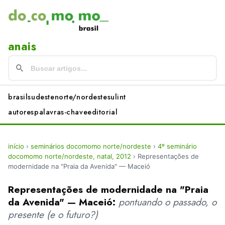
anais
brasil
sudeste
norte/nordeste
sul
int
autores
palavras-chave
editorial
início
›
seminários docomomo norte/nordeste
›
4º seminário
docomomo norte/nordeste, natal, 2012
›
Representações de
modernidade na "Praia da Avenida" — Maceió
Representações de modernidade na "Praia
da Avenida" — Maceió:
pontuando o passado, o
presente (e o futuro?)