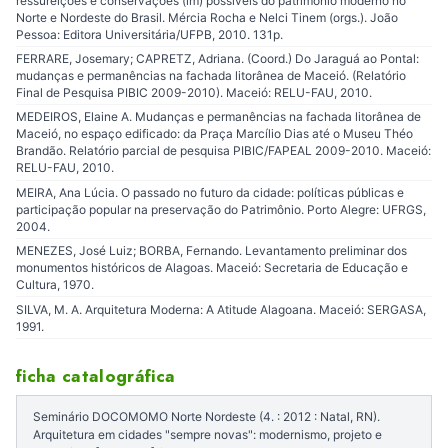
ressureições e conservações (im) possíveis do patrimônio moderno no
Norte e Nordeste do Brasil. Mércia Rocha e Nelci Tinem (orgs.). João
Pessoa: Editora Universitária/UFPB, 2010. 131p.
FERRARE, Josemary; CAPRETZ, Adriana. (Coord.) Do Jaraguá ao Pontal:
mudanças e permanências na fachada litorânea de Maceió. (Relatório
Final de Pesquisa PIBIC 2009-2010). Maceió: RELU-FAU, 2010.
MEDEIROS, Elaine A. Mudanças e permanências na fachada litorânea de
Maceió, no espaço edificado: da Praça Marcílio Dias até o Museu Théo
Brandão. Relatório parcial de pesquisa PIBIC/FAPEAL 2009-2010. Maceió:
RELU-FAU, 2010.
MEIRA, Ana Lúcia. O passado no futuro da cidade: políticas públicas e
participação popular na preservação do Patrimônio. Porto Alegre: UFRGS,
2004.
MENEZES, José Luiz; BORBA, Fernando. Levantamento preliminar dos
monumentos históricos de Alagoas. Maceió: Secretaria de Educação e
Cultura, 1970.
SILVA, M. A. Arquitetura Moderna: A Atitude Alagoana. Maceió: SERGASA,
1991.
ficha catalográfica
Seminário DOCOMOMO Norte Nordeste (4. : 2012 : Natal, RN).
Arquitetura em cidades "sempre novas": modernismo, projeto e