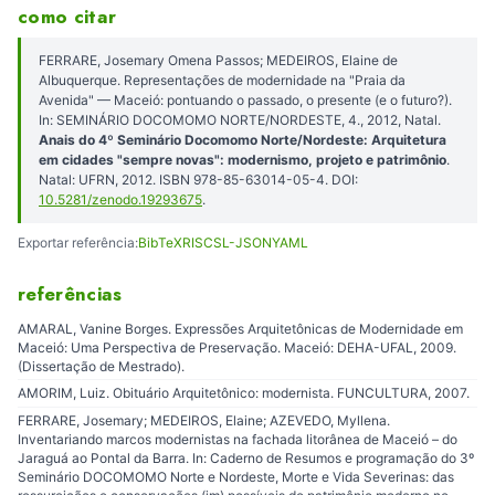
como citar
FERRARE, Josemary Omena Passos; MEDEIROS, Elaine de
Albuquerque. Representações de modernidade na "Praia da
Avenida" — Maceió: pontuando o passado, o presente (e o futuro?).
In: SEMINÁRIO DOCOMOMO NORTE/NORDESTE, 4., 2012, Natal.
Anais do 4º Seminário Docomomo Norte/Nordeste: Arquitetura
em cidades "sempre novas": modernismo, projeto e patrimônio
.
Natal: UFRN, 2012. ISBN 978-85-63014-05-4. DOI:
10.5281/zenodo.19293675
.
Exportar referência:
BibTeX
RIS
CSL-JSON
YAML
referências
AMARAL, Vanine Borges. Expressões Arquitetônicas de Modernidade em
Maceió: Uma Perspectiva de Preservação. Maceió: DEHA-UFAL, 2009.
(Dissertação de Mestrado).
AMORIM, Luiz. Obituário Arquitetônico: modernista. FUNCULTURA, 2007.
FERRARE, Josemary; MEDEIROS, Elaine; AZEVEDO, Myllena.
Inventariando marcos modernistas na fachada litorânea de Maceió – do
Jaraguá ao Pontal da Barra. In: Caderno de Resumos e programação do 3º
Seminário DOCOMOMO Norte e Nordeste, Morte e Vida Severinas: das