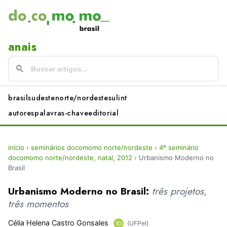
anais
brasil
sudeste
norte/nordeste
sul
int
autores
palavras-chave
editorial
início
›
seminários docomomo norte/nordeste
›
4º seminário
docomomo norte/nordeste, natal, 2012
›
Urbanismo Moderno no
Brasil
Urbanismo Moderno no Brasil:
três projetos,
três momentos
Célia Helena Castro Gonsales
(UFPel)