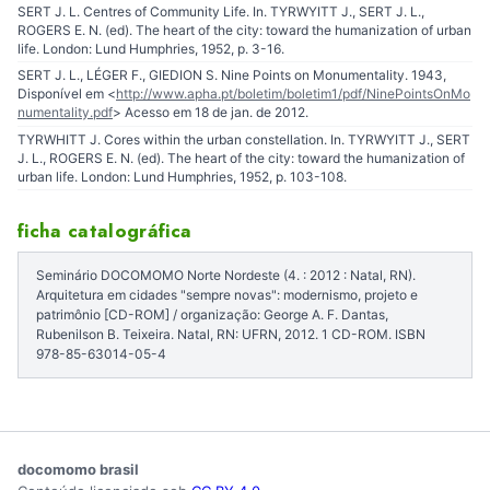
SERT J. L. Centres of Community Life. In. TYRWYITT J., SERT J. L.,
ROGERS E. N. (ed). The heart of the city: toward the humanization of urban
life. London: Lund Humphries, 1952, p. 3-16.
SERT J. L., LÉGER F., GIEDION S. Nine Points on Monumentality. 1943,
Disponível em <
http://www.apha.pt/boletim/boletim1/pdf/NinePointsOnMo
numentality.pdf
> Acesso em 18 de jan. de 2012.
TYRWHITT J. Cores within the urban constellation. In. TYRWYITT J., SERT
J. L., ROGERS E. N. (ed). The heart of the city: toward the humanization of
urban life. London: Lund Humphries, 1952, p. 103-108.
ficha catalográfica
Seminário DOCOMOMO Norte Nordeste (4. : 2012 : Natal, RN).
Arquitetura em cidades "sempre novas": modernismo, projeto e
patrimônio [CD-ROM] / organização: George A. F. Dantas,
Rubenilson B. Teixeira. Natal, RN: UFRN, 2012. 1 CD-ROM. ISBN
978-85-63014-05-4
docomomo brasil