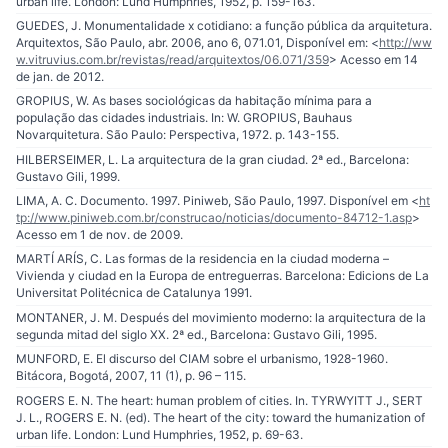
urban life. London: Lund Humphries, 1952, p. 159-163.
GUEDES, J. Monumentalidade x cotidiano: a função pública da arquitetura.
Arquitextos, São Paulo, abr. 2006, ano 6, 071.01, Disponível em: <
http://ww
w.vitruvius.com.br/revistas/read/arquitextos/06.071/359
> Acesso em 14
de jan. de 2012.
GROPIUS, W. As bases sociológicas da habitação mínima para a
população das cidades industriais. In: W. GROPIUS, Bauhaus
Novarquitetura. São Paulo: Perspectiva, 1972. p. 143-155.
HILBERSEIMER, L. La arquitectura de la gran ciudad. 2ª ed., Barcelona:
Gustavo Gili, 1999.
LIMA, A. C. Documento. 1997. Piniweb, São Paulo, 1997. Disponível em <
ht
tp://www.piniweb.com.br/construcao/noticias/documento-84712-1.asp
>
Acesso em 1 de nov. de 2009.
MARTÍ ARÍS, C. Las formas de la residencia en la ciudad moderna –
Vivienda y ciudad en la Europa de entreguerras. Barcelona: Edicions de La
Universitat Politécnica de Catalunya 1991.
MONTANER, J. M. Después del movimiento moderno: la arquitectura de la
segunda mitad del siglo XX. 2ª ed., Barcelona: Gustavo Gili, 1995.
MUNFORD, E. El discurso del CIAM sobre el urbanismo, 1928-1960.
Bitácora, Bogotá, 2007, 11 (1), p. 96 – 115.
ROGERS E. N. The heart: human problem of cities. In. TYRWYITT J., SERT
J. L., ROGERS E. N. (ed). The heart of the city: toward the humanization of
urban life. London: Lund Humphries, 1952, p. 69-63.