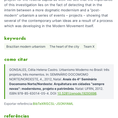
of this investigation lies on the fact of detecting that in the
interim between a more dogmatic modernism and a “post-
modern” urbanism a series of events – projects – showing that
several of the contemporary urban ideas are a result of a process
which was developing in the Modern Movement itself.
keywords
Brazilian modern urbanism
The heart of the city
Team X
como citar
GONSALES, Célia Helena Castro. Urbanismo Moderno no Brasil: três
projetos, três momentos. In: SEMINÁRIO DOCOMOMO
NORTE/NORDESTE, 4., 2012, Natal.
Anais do 4º Seminário
Docomomo Norte/Nordeste: Arquitetura em cidades "sempre
novas": modernismo, projeto e patrimônio
. Natal: UFRN, 2012.
ISBN 978-85-63014-05-4. DOI:
10.5281/zenodo.19293698
.
Exportar referência:
BibTeX
RIS
CSL-JSON
YAML
referências