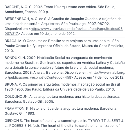
BARONE, A. C. C. 2002. Team 10: arquitetura com crítica. São Paulo,
Annablume, Fapesp, 200 p.
BIERRENBACH, A. C. de S. A Caraíba de Joaquim Guedes. A trajetória de
uma cidade no sertão. Arquitextos, São Paulo, ago. 2007, 087.02.
Disponível em <
http://www.vitruvius.com.br/revistas/read/arquitextos/08.
087/217
> Acesso em 10 de janeiro de 2012.
BRAGA, M. O Concurso de Brasília: sete projetos para uma capital. São
Paulo: Cosac Naify, Imprensa Oficial do Estado, Museu da Casa Brasileira,
2010.
BONDUKI, N. 2009. Habitação Social na vanguarda do movimento
moderno no Brasil. In. Seminario de expertos en América Latina y Cataluña
para debatir la conservación y futuro de la vivienda social moderna,
Barcelona, 2008. Anais… Barcelona. Disponível em: <
http://www.nabil.org.
br/publicacoes_ver.php?idConteudo=458
> Acesso em 17 de nov. de 2012.
BRUNA, P. Os primeiros arquitetos modernos: habitação social no Brasil
1930-1950. São Paulo: Editora da Universidade de São Paulo, 2010.
COLQUHOUN, A. La arquitectura moderna: una historia desapasionada.
Barcelona: Gustavo Gili, 2005.
FRAMPTON, K. Historia crítica de la arquitectura moderna. Barcelona:
Gustavo Gili, 1993.
GIEDION S. The heart of the city: a summing-up. In. TYRWYITT J., SERT J.
L., ROGERS E. N. (ed). The heart of the city: toward the humanization of