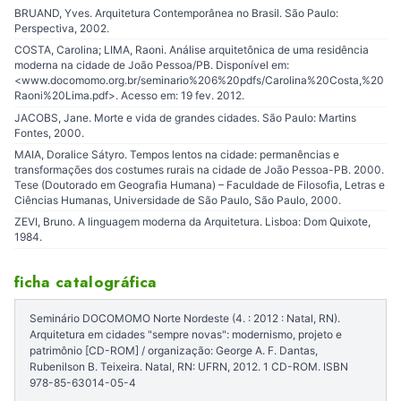
BRUAND, Yves. Arquitetura Contemporânea no Brasil. São Paulo:
Perspectiva, 2002.
COSTA, Carolina; LIMA, Raoni. Análise arquitetônica de uma residência
moderna na cidade de João Pessoa/PB. Disponível em:
<www.docomomo.org.br/seminario%206%20pdfs/Carolina%20Costa,%20
Raoni%20Lima.pdf>. Acesso em: 19 fev. 2012.
JACOBS, Jane. Morte e vida de grandes cidades. São Paulo: Martins
Fontes, 2000.
MAIA, Doralice Sátyro. Tempos lentos na cidade: permanências e
transformações dos costumes rurais na cidade de João Pessoa-PB. 2000.
Tese (Doutorado em Geografia Humana) – Faculdade de Filosofia, Letras e
Ciências Humanas, Universidade de São Paulo, São Paulo, 2000.
ZEVI, Bruno. A linguagem moderna da Arquitetura. Lisboa: Dom Quixote,
1984.
ficha catalográfica
Seminário DOCOMOMO Norte Nordeste (4. : 2012 : Natal, RN).
Arquitetura em cidades "sempre novas": modernismo, projeto e
patrimônio [CD-ROM] / organização: George A. F. Dantas,
Rubenilson B. Teixeira. Natal, RN: UFRN, 2012. 1 CD-ROM. ISBN
978-85-63014-05-4