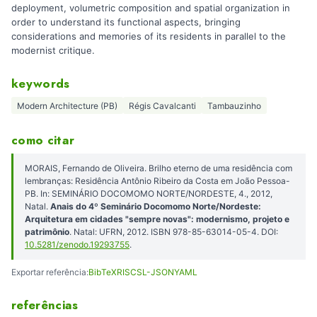
deployment, volumetric composition and spatial organization in
order to understand its functional aspects, bringing
considerations and memories of its residents in parallel to the
modernist critique.
keywords
Modern Architecture (PB)
Régis Cavalcanti
Tambauzinho
como citar
MORAIS, Fernando de Oliveira. Brilho eterno de uma residência com
lembranças: Residência Antônio Ribeiro da Costa em João Pessoa-
PB. In: SEMINÁRIO DOCOMOMO NORTE/NORDESTE, 4., 2012,
Natal.
Anais do 4º Seminário Docomomo Norte/Nordeste:
Arquitetura em cidades "sempre novas": modernismo, projeto e
patrimônio
. Natal: UFRN, 2012. ISBN 978-85-63014-05-4. DOI:
10.5281/zenodo.19293755
.
Exportar referência:
BibTeX
RIS
CSL-JSON
YAML
referências