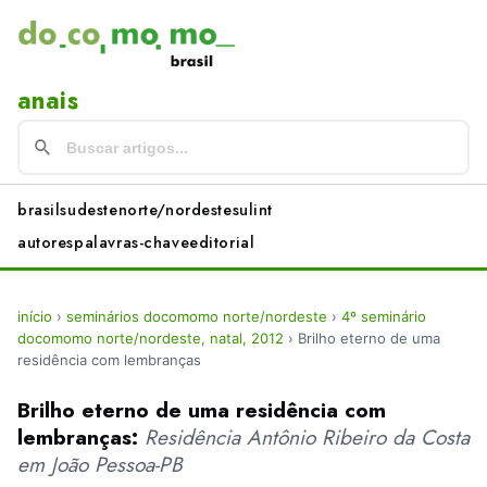
anais
brasil
sudeste
norte/nordeste
sul
int
autores
palavras-chave
editorial
início
›
seminários docomomo norte/nordeste
›
4º seminário
docomomo norte/nordeste, natal, 2012
›
Brilho eterno de uma
residência com lembranças
Brilho eterno de uma residência com
lembranças:
Residência Antônio Ribeiro da Costa
em João Pessoa-PB