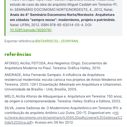
estudo de caso da obra do arquiteto Miguel Caddah em Teresina-PI.
In: SEMINÁRIO DOCOMOMO NORTE/NORDESTE, 4., 2012, Natal.
Anais do 4º Seminário Docomomo Norte/Nordeste: Arquitetura
em cidades "sempre novas": modernismo, projeto e patrimônio
.
Natal: UFRN, 2012. ISBN 978-85-63014-05-4. DOI:
10.5281/zenodo.19293761
.
Exportar referência:
BibTeX
RIS
CSL-JSON
YAML
referências
AFONSO, Alcília; FEITOSA, Ana Negreiros (Orgs). Documentos de
Arquitetura Moderna no Piauí. Teresina: Gráfica Halley, 2010.
ANDRADE, Artur Fernando Sampaio. A influência da Arquitetura
residencial modernista: escola carioca nos projetos de Anísio Medeiros em
Teresina. 2005. 129 f. Dissertação (Mestrado em Arquitetura e Urbanismo).
Universidade de Brasília – Unb, Brasília, 2005.
MELO, Alcília Afonso de Albuquerque e. Arquitetura em Teresina: 150 anos;
da origem à contemporaneidade. Teresina: Halley Gráfica e Editora, 2002.
SILVA, Joene Saibrosa da. O Modernismo Arquitetônico em Teresina (PI): a
contribuição do arquiteto Antônio Luiz Dutra. [20–?]. Disponível em: <
htt
p://www.docomomo.org.br/seminario%206%20pdfs/Joene%20Saibrosa%2
0da%20Silva.pdf
> Acesso em: 06 fev 2012.