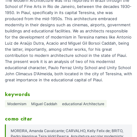
The Modern Architecture was first reported in Brazil through the
School of Fine Arts in Rio de Janeiro, between the decades 1930-
1950. In Piauí, specifically in its capital Teresina, she was
produced from the mid-1950s. This architecture embraced
modernity in their designs such as cinemas, airports, government
buildings and educational facilities. We as architects responsible
for the development of modernism in Teresina names like Antonio
Luiz de Araújo Dutra, Acacio and Miguel Gil Borsoi Caddah, being
the latter, importantly, among other works, for his great
contribution to modern architecture school in the state of Piaui.
The present work it is an analysis of two of his modernist
educational character, Paulo Ferraz Unity School and Unity School
John Climacus D'Almeida, both located in the city of Teresina, with
great importance in the educational capital of Piaui.
keywords
Modernism
Miguel Caddah
educational Architecture
como citar
MOREIRA, Amanda Cavalcante; CARVALHO, Kelly Felix de; BRITO,
Pedro Henrique Tajra Hidd Pearce. Arquitetura escolar modernista: