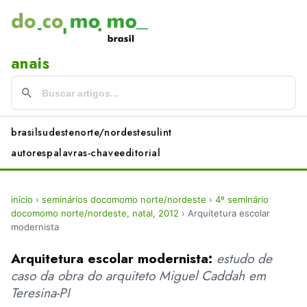
anais
brasil
sudeste
norte/nordeste
sul
int
autores
palavras-chave
editorial
início
›
seminários docomomo norte/nordeste
›
4º seminário
docomomo norte/nordeste, natal, 2012
›
Arquitetura escolar
modernista
Arquitetura escolar modernista:
estudo de
caso da obra do arquiteto Miguel Caddah em
Teresina-PI