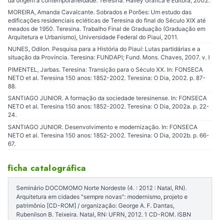
da origem à contemporaneidade. Teresina: Halley Gráfica e Editora, 2002.
MOREIRA, Amanda Cavalcante. Sobrados e Porões: Um estudo das
edificações residenciais ecléticas de Teresina do final do Século XIX até
meados de 1950. Teresina. Trabalho Final de Graduação (Graduação em
Arquitetura e Urbanismo), Universidade Federal do Piauí, 2011.
NUNES, Odilon. Pesquisa para a História do Piauí: Lutas partidárias e a
situação da Província. Teresina: FUNDAPI; Fund. Mons. Chaves, 2007. v. I
PIMENTEL, Jarbas. Teresina: Transição para o Século XX. In: FONSECA
NETO et al. Teresina 150 anos: 1852-2002. Teresina: O Dia, 2002. p. 87-
88.
SANTIAGO JUNIOR. A formação da sociedade teresinense. In: FONSECA
NETO et al. Teresina 150 anos: 1852-2002. Teresina: O Dia, 2002a. p. 22-
24.
SANTIAGO JUNIOR. Desenvolvimento e modernização. In: FONSECA
NETO et al. Teresina 150 anos: 1852-2002. Teresina: O Dia, 2002b. p. 66-
67.
ficha catalográfica
Seminário DOCOMOMO Norte Nordeste (4. : 2012 : Natal, RN).
Arquitetura em cidades "sempre novas": modernismo, projeto e
patrimônio [CD-ROM] / organização: George A. F. Dantas,
Rubenilson B. Teixeira. Natal, RN: UFRN, 2012. 1 CD-ROM. ISBN