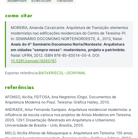
Modernism
Eclecticism
Transition
como citar
MOREIRA, Amanda Cavalcante. Arquitetura de Transição: elementos
modernistas nas edificações residenciais do Centro de Teresina-PI.
In: SEMINÁRIO DOCOMOMO NORTE/NORDESTE, 4., 2012, Natal.
Anais do 4º Seminário Docomomo Norte/Nordeste: Arquitetura
em cidades "sempre novas": modernismo, projeto e patrimônio
.
Natal: UFRN, 2012. ISBN 978-85-63014-05-4. DOI:
10.5281/zenodo.19293767
.
Exportar referência:
BibTeX
RIS
CSL-JSON
YAML
referências
AFONSO, Alcília; FEITOSA, Ana Negreiros (Orgs). Documentos de
Arquitetura Moderna no Piauí. Teresina: Gráfica Halley, 2010.
ANDRADE, Artur Fernando Sampaio. Arquitetura residencial modernista: a
influência da escola carioca nos projetos de Anísio Medeiros em Teresina.
2005. 129 f. Dissertação (Mestrado em Arquitetura e Urbanismo).
Universidade de Brasília – Unb, Brasília, 2005.
MELO, Alcília Afonso de Albuquerque e. Arquitetura em Teresina: 150 anos;