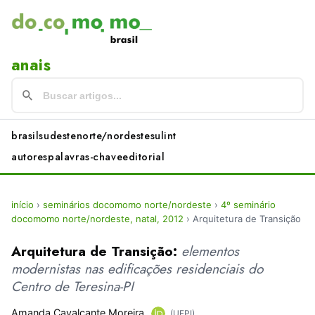
anais
brasil
sudeste
norte/nordeste
sul
int
autores
palavras-chave
editorial
início
›
seminários docomomo norte/nordeste
›
4º seminário
docomomo norte/nordeste, natal, 2012
›
Arquitetura de Transição
Arquitetura de Transição:
elementos
modernistas nas edificações residenciais do
Centro de Teresina-PI
Amanda Cavalcante Moreira
(UFPI)