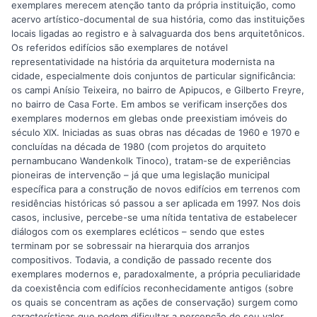
exemplares merecem atenção tanto da própria instituição, como
acervo artístico-documental de sua história, como das instituições
locais ligadas ao registro e à salvaguarda dos bens arquitetônicos.
Os referidos edifícios são exemplares de notável
representatividade na história da arquitetura modernista na
cidade, especialmente dois conjuntos de particular significância:
os campi Anísio Teixeira, no bairro de Apipucos, e Gilberto Freyre,
no bairro de Casa Forte. Em ambos se verificam inserções dos
exemplares modernos em glebas onde preexistiam imóveis do
século XIX. Iniciadas as suas obras nas décadas de 1960 e 1970 e
concluídas na década de 1980 (com projetos do arquiteto
pernambucano Wandenkolk Tinoco), tratam-se de experiências
pioneiras de intervenção – já que uma legislação municipal
específica para a construção de novos edifícios em terrenos com
residências históricas só passou a ser aplicada em 1997. Nos dois
casos, inclusive, percebe-se uma nítida tentativa de estabelecer
diálogos com os exemplares ecléticos – sendo que estes
terminam por se sobressair na hierarquia dos arranjos
compositivos. Todavia, a condição de passado recente dos
exemplares modernos e, paradoxalmente, a própria peculiaridade
da coexistência com edifícios reconhecidamente antigos (sobre
os quais se concentram as ações de conservação) surgem como
características que podem dificultar a percepção do seu valor.