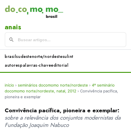
anais
brasil
sudeste
norte/nordeste
sul
int
autores
palavras-chave
editorial
início
›
seminários docomomo norte/nordeste
›
4º seminário
docomomo norte/nordeste, natal, 2012
›
Convivência pacífica,
pioneira e exemplar
Convivência pacífica, pioneira e exemplar:
sobre a relevância dos conjuntos modernistas da
Fundação Joaquim Nabuco