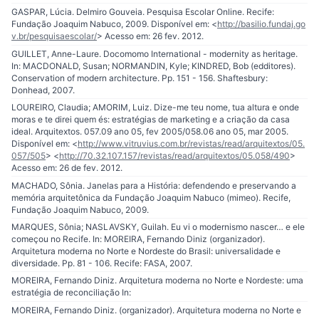
GASPAR, Lúcia. Delmiro Gouveia. Pesquisa Escolar Online. Recife:
Fundação Joaquim Nabuco, 2009. Disponível em: <
http://basilio.fundaj.go
v.br/pesquisaescolar/
> Acesso em: 26 fev. 2012.
GUILLET, Anne-Laure. Docomomo International - modernity as heritage.
In: MACDONALD, Susan; NORMANDIN, Kyle; KINDRED, Bob (edditores).
Conservation of modern architecture. Pp. 151 - 156. Shaftesbury:
Donhead, 2007.
LOUREIRO, Claudia; AMORIM, Luiz. Dize-me teu nome, tua altura e onde
moras e te direi quem és: estratégias de marketing e a criação da casa
ideal. Arquitextos. 057.09 ano 05, fev 2005/058.06 ano 05, mar 2005.
Disponível em: <
http://www.vitruvius.com.br/revistas/read/arquitextos/05.
057/505
> <
http://70.32.107.157/revistas/read/arquitextos/05.058/490
>
Acesso em: 26 de fev. 2012.
MACHADO, Sônia. Janelas para a História: defendendo e preservando a
memória arquitetônica da Fundação Joaquim Nabuco (mimeo). Recife,
Fundação Joaquim Nabuco, 2009.
MARQUES, Sônia; NASLAVSKY, Guilah. Eu vi o modernismo nascer… e ele
começou no Recife. In: MOREIRA, Fernando Diniz (organizador).
Arquitetura moderna no Norte e Nordeste do Brasil: universalidade e
diversidade. Pp. 81 - 106. Recife: FASA, 2007.
MOREIRA, Fernando Diniz. Arquitetura moderna no Norte e Nordeste: uma
estratégia de reconciliação In:
MOREIRA, Fernando Diniz. (organizador). Arquitetura moderna no Norte e