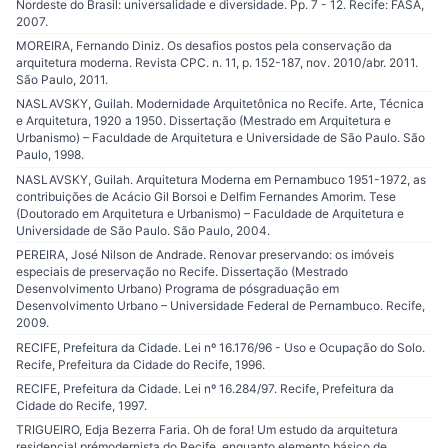
Nordeste do Brasil: universalidade e diversidade. Pp. 7 - 12. Recife: FASA,
2007.
MOREIRA, Fernando Diniz. Os desafios postos pela conservação da
arquitetura moderna. Revista CPC. n. 11, p. 152-187, nov. 2010/abr. 2011.
São Paulo, 2011.
NASLAVSKY, Guilah. Modernidade Arquitetônica no Recife. Arte, Técnica
e Arquitetura, 1920 a 1950. Dissertação (Mestrado em Arquitetura e
Urbanismo) – Faculdade de Arquitetura e Universidade de São Paulo. São
Paulo, 1998.
NASLAVSKY, Guilah. Arquitetura Moderna em Pernambuco 1951-1972, as
contribuições de Acácio Gil Borsoi e Delfim Fernandes Amorim. Tese
(Doutorado em Arquitetura e Urbanismo) – Faculdade de Arquitetura e
Universidade de São Paulo. São Paulo, 2004.
PEREIRA, José Nilson de Andrade. Renovar preservando: os imóveis
especiais de preservação no Recife. Dissertação (Mestrado
Desenvolvimento Urbano) Programa de pósgraduação em
Desenvolvimento Urbano – Universidade Federal de Pernambuco. Recife,
2009.
RECIFE, Prefeitura da Cidade. Lei nº 16.176/96 - Uso e Ocupação do Solo.
Recife, Prefeitura da Cidade do Recife, 1996.
RECIFE, Prefeitura da Cidade. Lei nº 16.284/97. Recife, Prefeitura da
Cidade do Recife, 1997.
TRIGUEIRO, Edja Bezerra Faria. Oh de fora! Um estudo da arquitetura
residencial prémodernista do Recife, enquanto elemento básico de