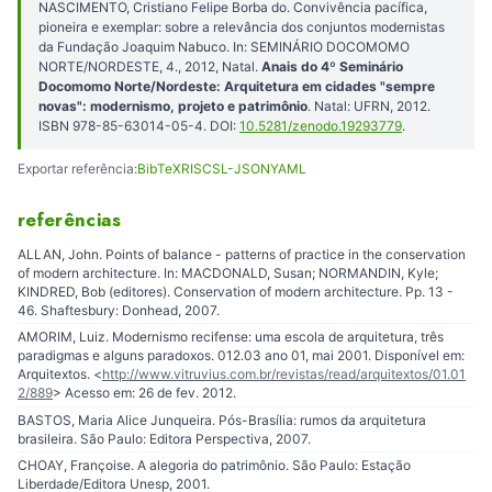
NASCIMENTO, Cristiano Felipe Borba do. Convivência pacífica,
pioneira e exemplar: sobre a relevância dos conjuntos modernistas
da Fundação Joaquim Nabuco. In: SEMINÁRIO DOCOMOMO
NORTE/NORDESTE, 4., 2012, Natal.
Anais do 4º Seminário
Docomomo Norte/Nordeste: Arquitetura em cidades "sempre
novas": modernismo, projeto e patrimônio
. Natal: UFRN, 2012.
ISBN 978-85-63014-05-4. DOI:
10.5281/zenodo.19293779
.
Exportar referência:
BibTeX
RIS
CSL-JSON
YAML
referências
ALLAN, John. Points of balance - patterns of practice in the conservation
of modern architecture. In: MACDONALD, Susan; NORMANDIN, Kyle;
KINDRED, Bob (editores). Conservation of modern architecture. Pp. 13 -
46. Shaftesbury: Donhead, 2007.
AMORIM, Luiz. Modernismo recifense: uma escola de arquitetura, três
paradigmas e alguns paradoxos. 012.03 ano 01, mai 2001. Disponível em:
Arquitextos. <
http://www.vitruvius.com.br/revistas/read/arquitextos/01.01
2/889
> Acesso em: 26 de fev. 2012.
BASTOS, Maria Alice Junqueira. Pós-Brasília: rumos da arquitetura
brasileira. São Paulo: Editora Perspectiva, 2007.
CHOAY, Françoise. A alegoria do patrimônio. São Paulo: Estação
Liberdade/Editora Unesp, 2001.