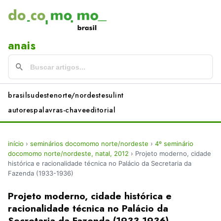
anais
brasil
sudeste
norte/nordeste
sul
int
autores
palavras-chave
editorial
início
›
seminários docomomo norte/nordeste
›
4º seminário
docomomo norte/nordeste, natal, 2012
›
Projeto moderno, cidade
histórica e racionalidade técnica no Palácio da Secretaria da
Fazenda (1933-1936)
Projeto moderno, cidade histórica e
racionalidade técnica no Palácio da
Secretaria da Fazenda (1933-1936)