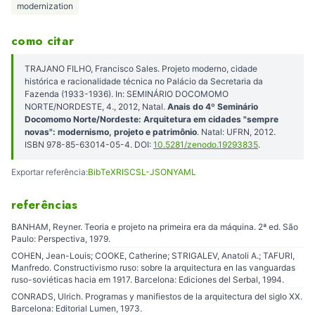
modernization
como citar
TRAJANO FILHO, Francisco Sales. Projeto moderno, cidade
histórica e racionalidade técnica no Palácio da Secretaria da
Fazenda (1933-1936). In: SEMINÁRIO DOCOMOMO
NORTE/NORDESTE, 4., 2012, Natal.
Anais do 4º Seminário
Docomomo Norte/Nordeste: Arquitetura em cidades "sempre
novas": modernismo, projeto e patrimônio
. Natal: UFRN, 2012.
ISBN 978-85-63014-05-4. DOI:
10.5281/zenodo.19293835
.
Exportar referência:
BibTeX
RIS
CSL-JSON
YAML
referências
BANHAM, Reyner. Teoria e projeto na primeira era da máquina. 2ª ed. São
Paulo: Perspectiva, 1979.
COHEN, Jean-Louis; COOKE, Catherine; STRIGALEV, Anatoli A.; TAFURI,
Manfredo. Constructivismo ruso: sobre la arquitectura en las vanguardas
ruso-soviéticas hacia em 1917. Barcelona: Ediciones del Serbal, 1994.
CONRADS, Ulrich. Programas y manifiestos de la arquitectura del siglo XX.
Barcelona: Editorial Lumen, 1973.