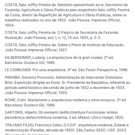
COSTA, Ítalo Joffily Pereira da. Relatório apresentado ao sr. Secretario da
Fazenda, Agricultura e Obras Publicas pelo engenheiro Ítalo Joffily Pereira
da Costa, diretor da Repartição de Agricultura e Obras Publicas, sobre os
trabalhos realizados no ano de 1933. João Pessoa: Imprensa Official,
1934.
COSTA, Ítalo Joffily Pereira da. O Palacio da Secretaria da Fazenda.
Illustração. João Pessoa, ano 1, n. 12, 15 out. 1935, p. 2-3.
COSTA, Ítalo Joffily Pereira da. Sobre o Plano do Instituto de Educação.
João Pessoa: Imprensa Official, 1937.
HILBERSEIMER, Ludwig. La arquitectura de la gran ciudad. 2ª ed.
Barcelona: Gustavo Gili, 1999.
LE CORBUSIER. Por uma arquitetura. 5ª ed. São Paulo: Perspectiva, 1998.
PARAÍBA. Governo Provisorio. Administração do Interventor Gratuliano
Brito. Exposição dirigida ao Exmo. Sr. Presidente da República, referente ao
período administrativo decorrido de junho de 1932 a dezembro de 1934.
João Pessoa: Imprensa Official, 1935.
ROWE, Colin. Manierismo y arquitectura moderna y otros ensayos. 3ª ed.
Barcelona: Gustavo Gili, 1999.
SARTORIS, Alberto. Gli elementi dell’Architettura Funzionale: sintesi
panorâmica dell’architettura moderna. 2 ed. Milano: Ulrico Hoepli, 1935.
TRAJANO FILHO, Francisco Sales. D.V.O.P.: arquitetura moderna, Estado e
modernização (Paraíba, década de 1930). São Carlos: EESC-USP, 2003