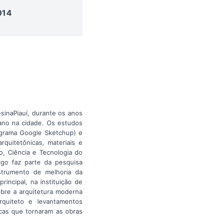
014
sinaPiauí, durante os anos
ano na cidade. Os estudos
ograma Google Sketchup) e
quitetônicas, materiais e
o, Ciência e Tecnologia do
tigo faz parte da pesquisa
strumento de melhoria da
incipal, na instituição de
obre a arquitetura moderna
rquiteto e levantamentos
icas que tornaram as obras