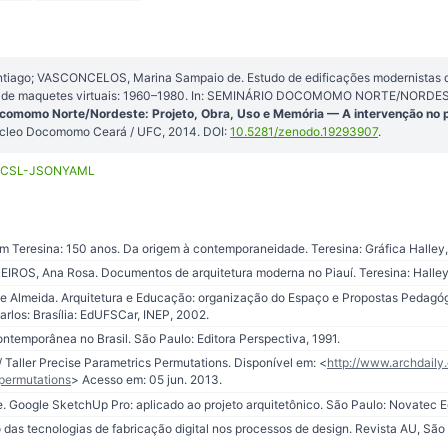
iago; VASCONCELOS, Marina Sampaio de. Estudo de edificações modernistas d
s de maquetes virtuais: 1960–1980. In: SEMINÁRIO DOCOMOMO NORTE/NORDESTE
comomo Norte/Nordeste: Projeto, Obra, Uso e Memória — A intervenção no p
Núcleo Docomomo Ceará / UFC, 2014. DOI:
10.5281/zenodo.19293907
.
CSL-JSON
YAML
em Teresina: 150 anos. Da origem à contemporaneidade. Teresina: Gráfica Halley
ROS, Ana Rosa. Documentos de arquitetura moderna no Piauí. Teresina: Halley
de Almeida. Arquitetura e Educação: organização do Espaço e Propostas Pedagó
arlos: Brasília: EdUFSCar, INEP, 2002.
temporânea no Brasil. São Paulo: Editora Perspectiva, 1991.
/ Taller Precise Parametrics Permutations. Disponível em: <
http://www.archdaily
-permutations
> Acesso em: 05 jun. 2013.
 Google SketchUp Pro: aplicado ao projeto arquitetônico. São Paulo: Novatec Ed
das tecnologias de fabricação digital nos processos de design. Revista AU, São