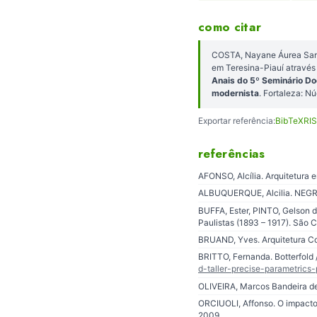
como citar
COSTA, Nayane Áurea Sant
em Teresina-Piauí atravé
Anais do 5º Seminário Do
modernista
. Fortaleza: 
Exportar referência:
BibTeX
RIS
referências
AFONSO, Alcília. Arquitetura 
ALBUQUERQUE, Alcilia. NEGREI
BUFFA, Ester, PINTO, Gelson 
Paulistas (1893 – 1917). São C
BRUAND, Yves. Arquitetura Con
BRITTO, Fernanda. Botterfold 
d-taller-precise-parametrics
OLIVEIRA, Marcos Bandeira de.
ORCIUOLI, Affonso. O impacto 
2009.