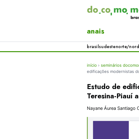
anais
brasil
sudeste
norte/nord
início
›
seminários docomo
edificações modernistas d
Estudo de edif
Teresina-Piauí 
Nayane Áurea Santiago 