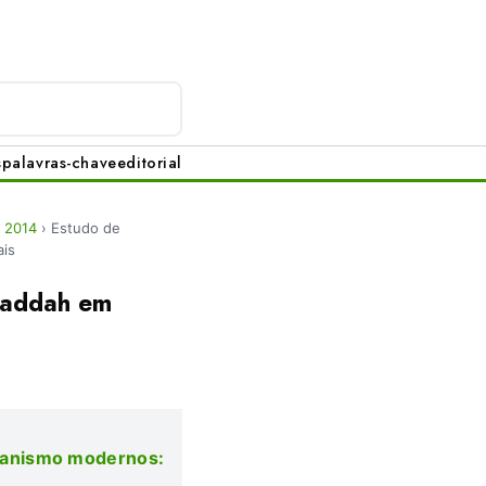
s
palavras-chave
editorial
, 2014
›
Estudo de
ais
 Caddah em
urbanismo modernos: