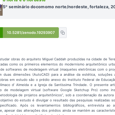
5º seminário docomomo norte/nordeste, fortaleza, 2
10.5281/zenodo.19293907
studar obras do arquiteto Miguel Caddah produzidas na cidade de Tere
izadas como os primeiros elementos do modernismo arquitetônico urb
se de softwares de modelagem virtual (maquetes eletrônicas com o pr
duas dimensões (AutoCAD) para a análise da estética, soluções ar
 obras em estudo são o prédio anexo do Instituto Federal de Educaçã
Clímaco d’ Almeida e a Igreja da Santíssima Trindade. O presente ar
 uso de modelagem virtual (software Google Sketchup Pro) como in
etodologia de projetos arquitetônicos”, sob a coordenação da autora pr
objetivo do estudo é divulgar o resultado das pesquisas realizadas s
ecificado. Após os levantamentos bibliográficos, entrevista ao a
ue, apesar das alterações dos prédios ainda se mantém as característ