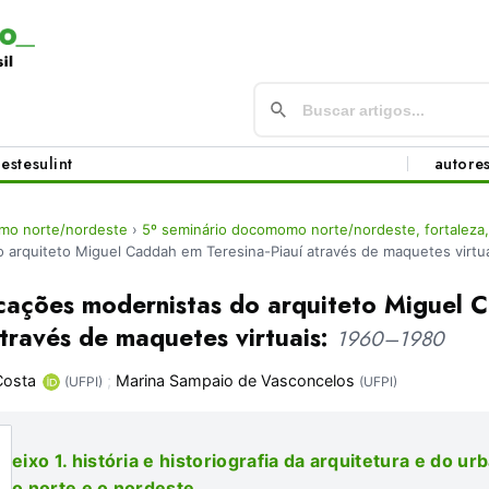
este
sul
int
autore
mo norte/nordeste
›
5º seminário docomomo norte/nordeste, fortaleza
o arquiteto Miguel Caddah em Teresina-Piauí através de maquetes virtu
icações modernistas do arquiteto Miguel
através de maquetes virtuais:
1960–1980
Costa
;
Marina Sampaio de Vasconcelos
(UFPI)
(UFPI)
eixo 1. história e historiografia da arquitetura e do 
o norte e o nordeste