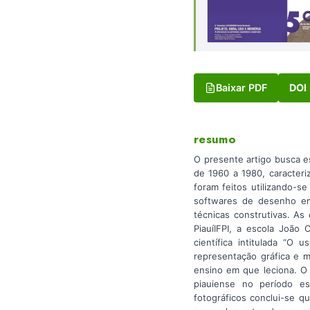
Baixar PDF
DOI
resumo
O presente artigo busca e
de 1960 a 1980, caracter
foram feitos utilizando-
softwares de desenho em 
técnicas construtivas. As
PiauíIFPI, a escola João 
científica intitulada “O
representação gráfica e m
ensino em que leciona. O 
piauiense no período esp
fotográficos conclui-se q