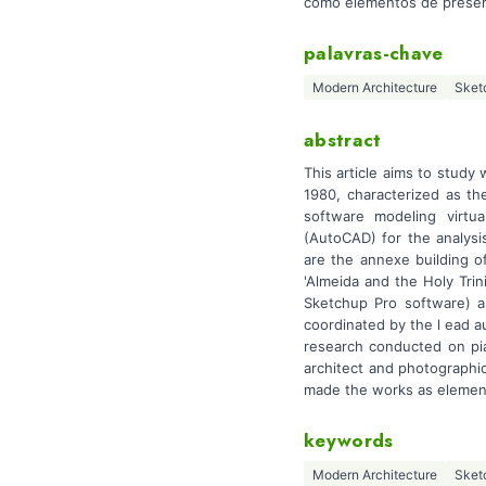
como elementos de preserv
palavras-chave
Modern Architecture
Sket
abstract
This article aims to study
1980, characterized as th
software modeling virtu
(AutoCAD) for the analysis
are the annexe building o
'Almeida and the Holy Trini
Sketchup Pro software) as
coordinated by the l ead au
research conducted on pia
architect and photographic 
made the works as elements
keywords
Modern Architecture
Sket