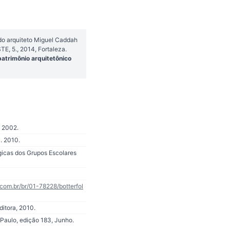
o arquiteto Miguel Caddah
, 5., 2014, Fortaleza.
atrimônio arquitetônico
, 2002.
. 2010.
gicas dos Grupos Escolares
.com.br/br/01-78228/botterfol
itora, 2010.
 Paulo, edição 183, Junho.