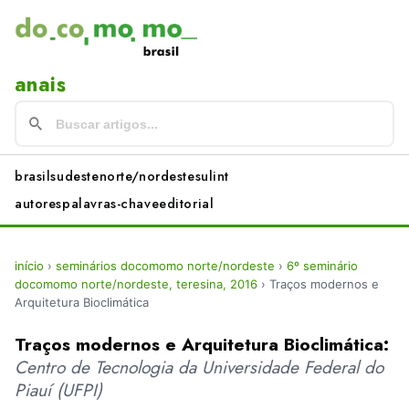
anais
brasil
sudeste
norte/nordeste
sul
int
autores
palavras-chave
editorial
início
›
seminários docomomo norte/nordeste
›
6º seminário
docomomo norte/nordeste, teresina, 2016
›
Traços modernos e
Arquitetura Bioclimática
Traços modernos e Arquitetura Bioclimática:
Centro de Tecnologia da Universidade Federal do
Piauí (UFPI)