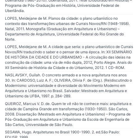
Uberlândia (1980-2010). Uberlândia, 2011. Tese (Doutorado em História) –
Programa de Pós-Graduação em História, Universidade Federal de
Uberlândia.
LOPES, Meidejane de M. Planos da cidade: o plano urbanístico no
contexto das transformações urbanas de Currais Novos/RN (1948-1958).
Natal, 2011. Monografia (Graduação em Arquitetura e Urbanismo) –
Departamento de Arquitetura, Universidade Federal do Rio Grande do
Norte.
LOPES, Meidejane de M. A cidade que seria: o plano urbanístico de Currais
Novos/RN traduzindo o saber e o pensar de uma época. In: XII SEMINÁRIO
DE HISTÓRIA DA CIDADE E DO URBANISMO - A circulação das ideias na
construção da cidade: uma via de mão dupla, 2012, Porto Alegre. Anais do
XII Seminário de História da Cidade e do Urbanismo, 2012. 1 CD-ROM.
NASLAVSKY, Guilah. O concreto armado e a nova arquitetura nos anos
30. In: CARDOSO, Luiz A. F.; OLIVEIRA, Olívia F. de (Org.). (Re)discutindo o
Modernismo: universalidade e diversidade do Movimento Moderno em
Arquitetura e Urbanismo no Brasil. Salvador: Mestrado em Arquitetura e
Urbanismo da UFBA, 1997. p. 284-289.
QUEIROZ, Marcus V. D. de. Quem te vê não te conhece mais: arquitetura e
cidade de Campina Grande em transformação (1930-1950). São Carlos,
2008. Dissertação (Mestrado em Arquitetura e Urbanismo) – Programa de
Pós-Graduação em Arquitetura e Urbanismo da Escola de Engenharia de
São Carlos, Universidade de São Paulo.
SEGAWA, Hugo. Arquiteturas no Brasil 1900-1990. 2. ed.São Paulo:
EDUSP, 1999.