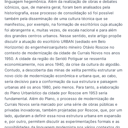
linguagem hegemônica. Além da realização de obras e debates
icônicos, que, de maneira geral, foram bem analisados pela
historiografia, esse processo de consolidação só foi possível
também pela disseminação de uma cultura técnica que se
manifestou, por exemplo, na formação de escritórios cuja atuação
foi abrangente e, muitas vezes, de escala nacional e para além
dos grandes centros urbanos. Nesse sentido, este artigo propõe
discutir a atuação do escritório URBAN (sediado em Belo
Horizonte) do engenheiroarquiteto mineiro Otávio Roscoe no
contexto de modernização da cidade de Currais Novos nos anos
1950. A cidade da região do Seridó Potiguar se ressentia
economicamente, nos anos 1940, da crise da cultura do algodão.
Contudo, a descoberta das minas de xelita permitiu estruturar um
novo ciclo de modernização econômica e urbana que, ao cabo,
seria decisivo para a conformação da sua estrutura e paisagem
urbanas até os anos 1980, pelo menos. Para tanto, a elaboração
do Plano Urbanístico da cidade por Roscoe em 1953 seria
fundamental. Além do Plano, o processo de modernização de
Currais Novos seria marcado por uma série de obras públicas e
privadas inovadoras, também projetadas por Roscoe, que, por um
lado, ajudaram a definir essa nova estrutura urbana em expansão
e, por outro, permitem discutir as experimentações formais e as
possibilidades da linguagem modernista nos vários contextos do