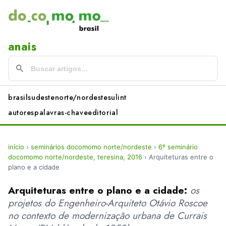
anais
brasil
sudeste
norte/nordeste
sul
int
autores
palavras-chave
editorial
início
›
seminários docomomo norte/nordeste
›
6º seminário
docomomo norte/nordeste, teresina, 2016
›
Arquiteturas entre o
plano e a cidade
Arquiteturas entre o plano e a cidade:
os
projetos do Engenheiro-Arquiteto Otávio Roscoe
no contexto de modernização urbana de Currais