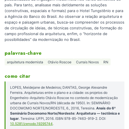
país. Para tanto, analisase mais detidamente as soluções
(construtivas, espaciais e formais) para o Hotel Tungstênio e para
a Agência do Banco do Brasil. Ao observar a relação arquitetura e
espaço e paisagem urbanas, busca-se compreender os processos
de circulação de ideias, de técnicas construtivas, de formação do
campo profissional da arquitetura, enfim, o “horizonte de
possibilidades” da modernização no Brasil.
palavras-chave
arquitetura modernista
Otávio Roscoe
Currais Novos
RN
como citar
LOPES, Meidejane de Medeiros; DANTAS, George Alexandre
Ferreira. Arquiteturas entre o plano e a cidade: os projetos do
Engenheiro-Arquiteto Otávio Roscoe no contexto de modernização
urbana de Currais Novos/RN (década de 1950). In: SEMINÁRIO
DOCOMOMO NORTE/NORDESTE, 6., 2016, Teresina.
Anais do 6º
Seminário Docomomo Norte/Nordeste: Arquitetura — tectônica e
lugar
. Teresina: UFPI, 2016. ISBN 978-85-7463-919-2. DOI:
10.5281/zenodo.19295744
.