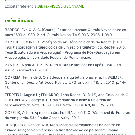
Exportar referência:
BibTeX
RIS
CSL-JSON
YAML
referências
BARROS, Eva C. A. C. (Coord.). Retratos urbanos: Currais Novos entre os
anos 1890 e 1930. 2. ed. Currais Novos: TV SIDYS, 2008. 1 DVD.
BARTHEL, Stela G. A. Vestígios do Art Déco na cidade do Recife (1919-
1961): abordagem arqueológica de um estilo arquitetônico. Recife, 2015.
Tese (Doutorado em Arqueologia) – Programa de Pós-Graduação em
Arqueologia, Universidade Federal de Pernambuco.
BASTOS, Maria A. J; ZEIN, Ruth V. Brasil: arquiteturas após 1950. São
Paulo: Perspectiva, 2010.
CORREIA, Telma de B. O art déco na arquitetura brasileira. In: WEIMER,
Günter et al. Dossiê Art Déco. Revista UFG, ano XII, n° 8, jul. 2010. p. 14-
18.
FERREIRA, Angela L.; EDUARDO, Anna Rachel B., DIAS, Ana Caroline de C.
D. e DANTAS, George A. F. Uma cidade sã e bela: a trajetória do
saneamento de Natal. 1850-1969. Natal: CREA-RN, IAB-RN, 2008.
GORELIK, Adrián. Apresentação. In: LIRA, José T. C. Warchavchik: Fraturas
da vanguarda. São Paulo: Cosac Naify, 2011.
JUNQUEIRA, Ivanilda A. A. Mobilidades e permanências no centro da
cidade: relações e vivências na transformação da paisagem urbana.