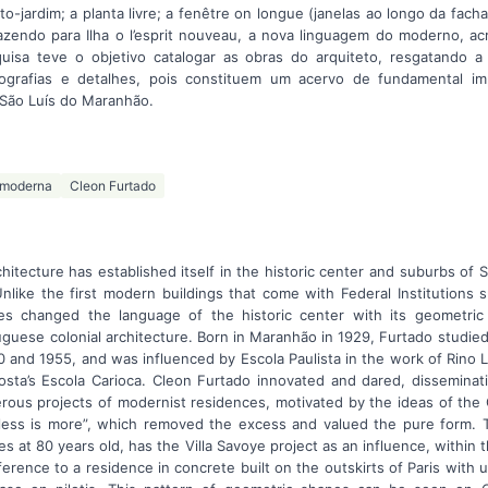
teto-jardim; a planta livre; a fenêtre on longue (janelas ao longo da fach
razendo para Ilha o l’esprit nouveau, a nova linguagem do moderno, ac
quisa teve o objetivo catalogar as obras do arquiteto, resgatando a
rafias e detalhes, pois constituem um acervo de fundamental impo
São Luís do Maranhão.
 moderna
Cleon Furtado
hitecture has established itself in the historic center and suburbs of 
Unlike the first modern buildings that come with Federal Institutions 
ces changed the language of the historic center with its geometr
guese colonial architecture. Born in Maranhão in 1929, Furtado studied
 and 1955, and was influenced by Escola Paulista in the work of Rino L
sta’s Escola Carioca. Cleon Furtado innovated and dared, disseminat
rous projects of modernist residences, motivated by the ideas of the
less is more”, which removed the excess and valued the pure form. T
ves at 80 years old, has the Villa Savoye project as an influence, within t
eference to a residence in concrete built on the outskirts of Paris with