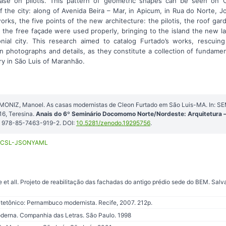
base on pilotis. This pattern of geometric shapes can be seen on C
f the city: along of Avenida Beira – Mar, in Apicum, in Rua do Norte,
orks, the five points of the new architecture: the pilotis, the roof gar
 the free façade were used properly, bringing to the island the new 
onial city. This research aimed to catalog Furtado’s works, rescui
n photographs and details, as they constitute a collection of fundame
ry in São Luis of Maranhão.
 MONIZ, Manoel. As casas modernistas de Cleon Furtado em São Luis-MA. I
6, Teresina.
Anais do 6º Seminário Docomomo Norte/Nordeste: Arquitetura —
BN 978-85-7463-919-2. DOI:
10.5281/zenodo.19295756
.
CSL-JSON
YAML
 et all. Projeto de reabilitação das fachadas do antigo prédio sede do BEM. Sal
itetônico: Pernambuco modernista. Recife, 2007. 212p.
oderna. Companhia das Letras. São Paulo. 1998