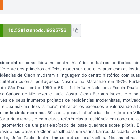
10.5281/zenodo.19295756
sidencial se consolidou no centro histórico e bairros periféricos 
Diferente dos primeiros edifícios modernos que chegaram com as instit
esidências de Cleon mudaram a linguagem do centro histórico com sua
uitetura colonial portuguesa. Nascido no Maranhão em 1929, Furta
de São Paulo entre 1950 e 55 e foi influenciado pela Escola Paulis
ola Carioca de Niemeyer e Lúcio Costa. Cleon Furtado inovou e ousou
vés de seus inúmeros projetos de residências modernistas, motivado 
e sua máxima “less is more”, retirando os excessos e valorizando a f
ar onde ainda mora aos 80 anos, possui influências do projeto da Vil
“Carta de Atenas”, e com claras referências a residência em concreto c
a geométrica de um paralelepípedo de base quadrada sobre pilotis. E
rvado nas obras de Cleon espalhadas em vários bairros da cidade: ao l
rte, João Paulo dentre tantas outras localizações. Nessas obras,