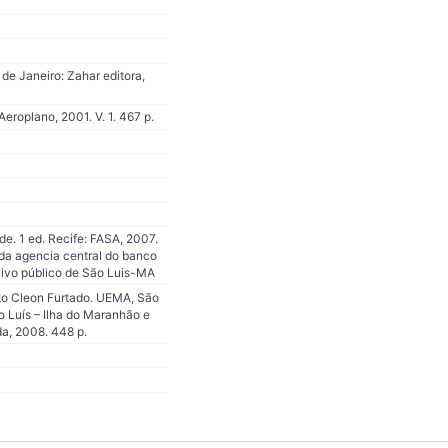
de Janeiro: Zahar editora,
eroplano, 2001. V. 1. 467 p.
de. 1 ed. Recife: FASA, 2007.
 da agencia central do banco
ivo público de São Luis-MA
eto Cleon Furtado. UEMA, São
 Luís – Ilha do Maranhão e
da, 2008. 448 p.