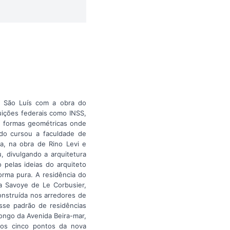
de São Luís com a obra do
uições federais como INSS,
s formas geométricas onde
do cursou a faculdade de
ta, na obra de Rino Levi e
, divulgando a arquitetura
pelas ideias do arquiteto
orma pura. A residência do
la Savoye de Le Corbusier,
onstruída nos arredores de
sse padrão de residências
ongo da Avenida Beira-mar,
 os cinco pontos da nova