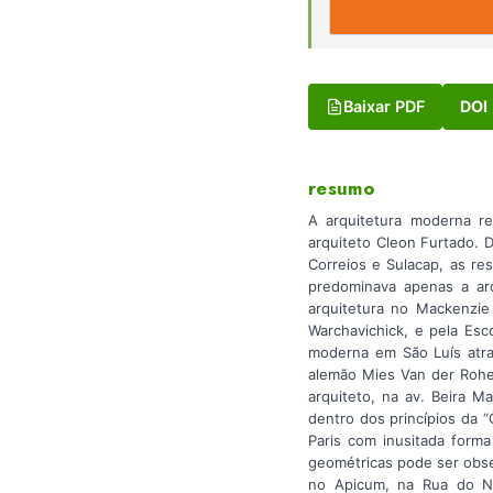
Baixar PDF
DOI
resumo
A arquitetura moderna re
arquiteto Cleon Furtado. 
Correios e Sulacap, as r
predominava apenas a arq
arquitetura no Mackenzie 
Warchavichick, e pela Esc
moderna em São Luís atra
alemão Mies Van der Rohe 
arquiteto, na av. Beira M
dentro dos princípios da 
Paris com inusitada form
geométricas pode ser obse
no Apicum, na Rua do No