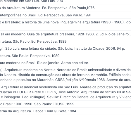
o Moderno em São Luís. São Luís, 2001.
 da Arquitetura Moderna. Ed. Perspectiva. São Paulo,1976
temporânea no Brasil. Ed. Perspectiva, São Paulo. 1991
 Brasileiro: a história de uma nova linguagem na arquitetura (1930 - 1960). Rio 
 era moderno: Guia de arquitetura brasileira, 1928-1960. 2. Ed. Rio de Janeiro: A
tetura. São Paulo, Ed. Perspectiva. 1989
. São Luís: uma leitura da cidade. São Luís: Instituto da Cidade, 2006. 94 p.
etura. São Paulo: Perspectiva, 1989.
ra moderna no Brasil. Rio de janeiro. Aeroplano editor.
). Arquitetura moderna no Norte e Nordeste do Brasil: universalidade e diversida
 Nonato. História da construção das obras de ferro no Maranhão. Edifício sede
enharia e pesquisa no Maranhão. CREA /edição Nº10/maio 1986. Acervo do arqu
Arquitetura residencial modernista em São Luís. Analise da produção do arquit
aduação PFLUEGER Grete e LOPES, Jose Antônio. Arquitetura do século XX in São
 e Paisagem. 1 ed. (bilíngue). Sevilla: Dirección General de Arquitectura y Vivien
o Brasil: 1900-1990. São Paulo: EDUSP, 1999.
rna da Arquitetura. Lisboa: Dom Quixote, 1984.