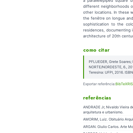
a parallelepiped square 
different neighborhoods o
other locations. In these w
the fenêtre on longue and
sophistication to the col
residences, documenting i
architecture of 20th centu
como citar
PFLUEGER, Grete Soares;
NORTE/NORDESTE, 6., 201
Teresina: UFPI, 2016. IS
Exportar referência:
BibTeX
RIS
referências
ANDRADE Jr, Nivaldo Vieira de
arquitetura e urbanismo.
AMORIM, Luiz. Obituário Arqu
ARGAN. Giulio Carlos. Arte M