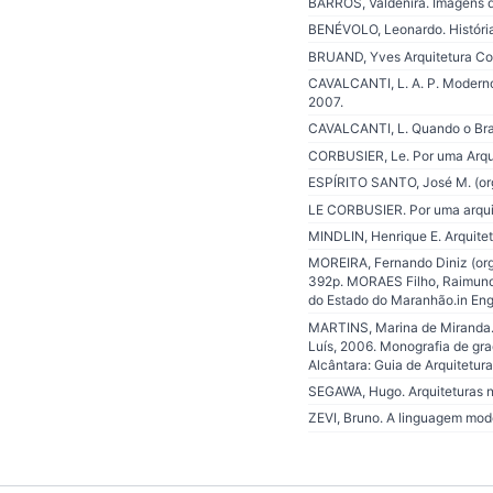
BARROS, Valdenira. Imagens d
BENÉVOLO, Leonardo. História
BRUAND, Yves Arquitetura Con
CAVALCANTI, L. A. P. Moderno e
2007.
CAVALCANTI, L. Quando o Brasil
CORBUSIER, Le. Por uma Arqui
ESPÍRITO SANTO, José M. (org.)
LE CORBUSIER. Por uma arquit
MINDLIN, Henrique E. Arquitetu
MOREIRA, Fernando Diniz (org.
392p. MORAES Filho, Raimundo
do Estado do Maranhão.in Eng
MARTINS, Marina de Miranda. 
Luís, 2006. Monografia de gr
Alcântara: Guia de Arquitetura
SEGAWA, Hugo. Arquiteturas n
ZEVI, Bruno. A linguagem mode