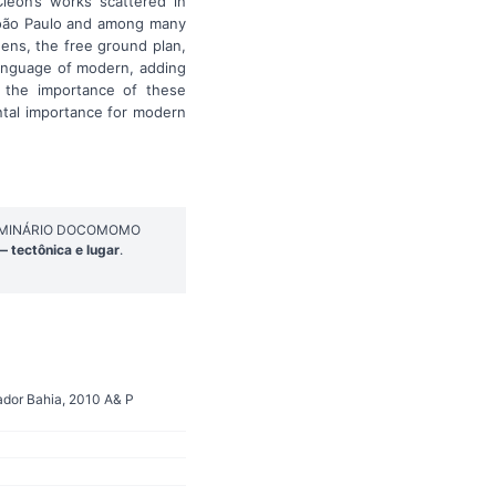
leon’s works scattered in
 João Paulo and among many
dens, the free ground plan,
language of modern, adding
ng the importance of these
ntal importance for modern
n: SEMINÁRIO DOCOMOMO
 tectônica e lugar
.
vador Bahia, 2010 A& P