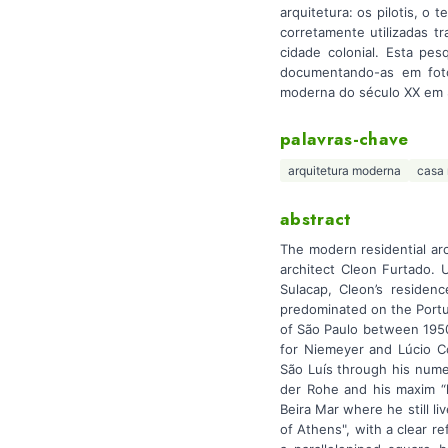
arquitetura: os pilotis, o 
corretamente utilizadas t
cidade colonial. Esta pes
documentando-as em fotog
moderna do século XX em 
palavras-chave
arquitetura moderna
casa
abstract
The modern residential arc
architect Cleon Furtado. 
Sulacap, Cleon’s residen
predominated on the Portu
of São Paulo between 1950
for Niemeyer and Lúcio Co
São Luís through his nume
der Rohe and his maxim “
Beira Mar where he still li
of Athens", with a clear r