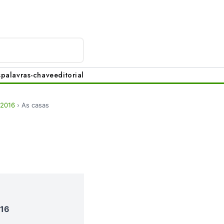
s
palavras-chave
editorial
 2016
›
As casas
016