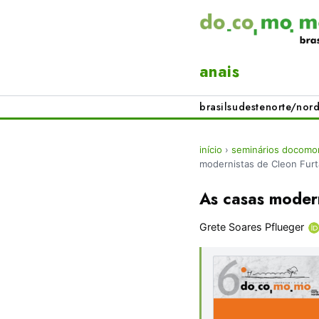
anais
brasil
sudeste
norte/nord
início
›
seminários docomo
modernistas de Cleon Fur
As casas moder
Grete Soares Pflueger