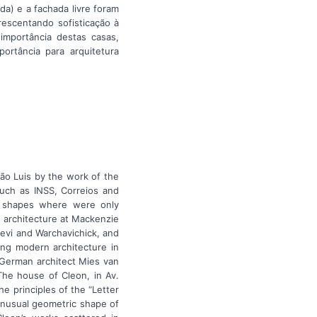
ada) e a fachada livre foram
rescentando sofisticação à
 importância destas casas,
rtância para arquitetura
São Luis by the work of the
such as INSS, Correios and
ic shapes where were only
 architecture at Mackenzie
evi and Warchavichick, and
ing modern architecture in
 German architect Mies van
he house of Cleon, in Av.
he principles of the “Letter
 unusual geometric shape of