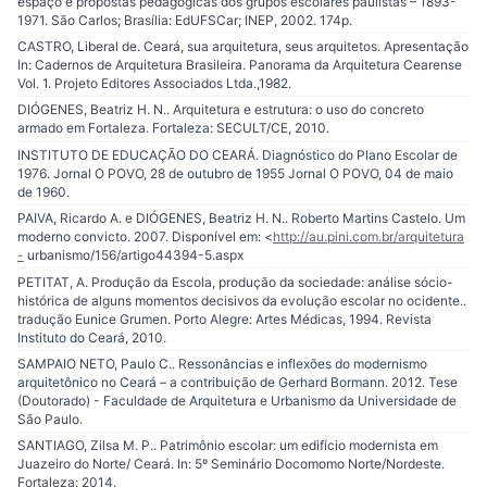
espaço e propostas pedagógicas dos grupos escolares paulistas – 1893-
1971. São Carlos; Brasília: EdUFSCar; INEP, 2002. 174p.
CASTRO, Liberal de. Ceará, sua arquitetura, seus arquitetos. Apresentação
In: Cadernos de Arquitetura Brasileira. Panorama da Arquitetura Cearense
Vol. 1. Projeto Editores Associados Ltda.,1982.
DIÓGENES, Beatriz H. N.. Arquitetura e estrutura: o uso do concreto
armado em Fortaleza. Fortaleza: SECULT/CE, 2010.
INSTITUTO DE EDUCAÇÃO DO CEARÁ. Diagnóstico do Plano Escolar de
1976. Jornal O POVO, 28 de outubro de 1955 Jornal O POVO, 04 de maio
de 1960.
PAIVA, Ricardo A. e DIÓGENES, Beatriz H. N.. Roberto Martins Castelo. Um
moderno convicto. 2007. Disponível em: <
http://au.pini.com.br/arquitetura
-
> urbanismo/156/artigo44394-5.aspx
PETITAT, A. Produção da Escola, produção da sociedade: análise sócio-
histórica de alguns momentos decisivos da evolução escolar no ocidente..
tradução Eunice Grumen. Porto Alegre: Artes Médicas, 1994. Revista
Instituto do Ceará, 2010.
SAMPAIO NETO, Paulo C.. Ressonâncias e inflexões do modernismo
arquitetônico no Ceará – a contribuição de Gerhard Bormann. 2012. Tese
(Doutorado) - Faculdade de Arquitetura e Urbanismo da Universidade de
São Paulo.
SANTIAGO, Zilsa M. P.. Patrimônio escolar: um edifício modernista em
Juazeiro do Norte/ Ceará. In: 5º Seminário Docomomo Norte/Nordeste.
Fortaleza: 2014.