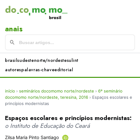
anais
brasil
sudeste
norte/nordeste
sul
int
autores
palavras-chave
editorial
início
›
seminários docomomo norte/nordeste
›
6º seminário
docomomo norte/nordeste, teresina, 2016
›
Espaços escolares e
princípios modernistas
Espaços escolares e princípios modernistas:
o Instituto de Educação do Ceará
Zilsa Maria Pinto Santiago