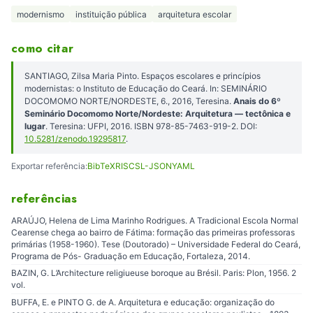
modernismo
instituição pública
arquitetura escolar
como citar
SANTIAGO, Zilsa Maria Pinto. Espaços escolares e princípios
modernistas: o Instituto de Educação do Ceará. In: SEMINÁRIO
DOCOMOMO NORTE/NORDESTE, 6., 2016, Teresina.
Anais do 6º
Seminário Docomomo Norte/Nordeste: Arquitetura — tectônica e
lugar
. Teresina: UFPI, 2016. ISBN 978-85-7463-919-2. DOI:
10.5281/zenodo.19295817
.
Exportar referência:
BibTeX
RIS
CSL-JSON
YAML
referências
ARAÚJO, Helena de Lima Marinho Rodrigues. A Tradicional Escola Normal
Cearense chega ao bairro de Fátima: formação das primeiras professoras
primárias (1958-1960). Tese (Doutorado) – Universidade Federal do Ceará,
Programa de Pós- Graduação em Educação, Fortaleza, 2014.
BAZIN, G. L’Architecture religiueuse boroque au Brésil. Paris: Plon, 1956. 2
vol.
BUFFA, E. e PINTO G. de A. Arquitetura e educação: organização do