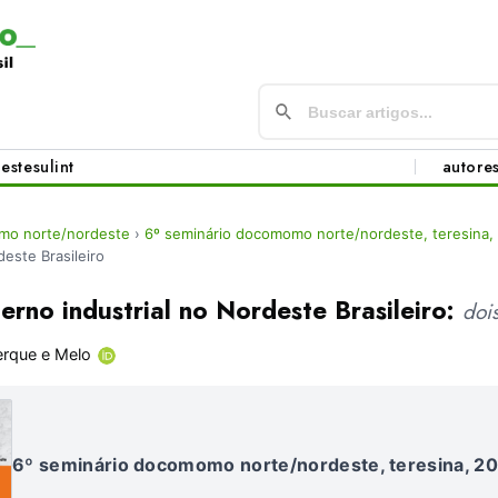
este
sul
int
autore
mo norte/nordeste
›
6º seminário docomomo norte/nordeste, teresina,
este Brasileiro
rno industrial no Nordeste Brasileiro:
doi
erque e Melo
6º seminário docomomo norte/nordeste, teresina, 2