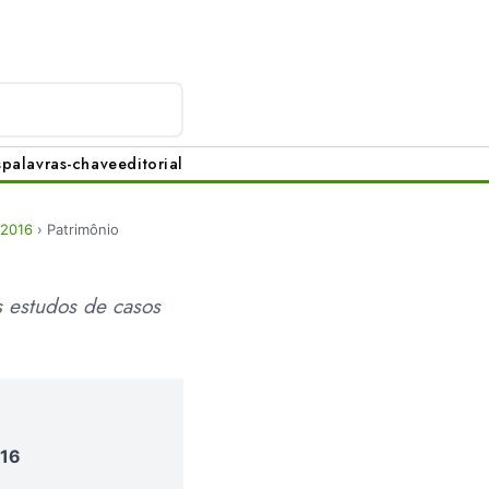
s
palavras-chave
editorial
 2016
›
Patrimônio
s estudos de casos
016