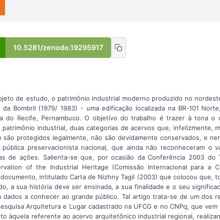
10.5281/zenodo.19295917
bjeto de estudo, o patrimônio industrial moderno produzido no nordest
 da Bombril (1979/ 1983) - uma edificação localizada na BR-101 Nort
na do Recife, Pernambuco. O objetivo do trabalho é trazer à tona o 
 patrimônio industrial, duas categorias de acervos que, infelizmente, 
o são protegidos legalmente, não são devidamente conservados, e ne
a pública preservacionista nacional, que ainda não reconheceram o 
s de ações. Salienta-se que, por ocasião da Conferência 2003 do T
vation of the Industrial Heritage (Comissão Internacional para a 
um documento, intitulado Carta de Nizhny Tagil (2003) que colocou que, 
do, a sua história deve ser ensinada, a sua finalidade e o seu signifi
em dados a conhecer ao grande público. Tal artigo trata-se de um dos r
pesquisa Arquitetura e Lugar cadastrado na UFCG e no CNPq, que vem 
 àquela referente ao acervo arquitetônico industrial regional, realiza