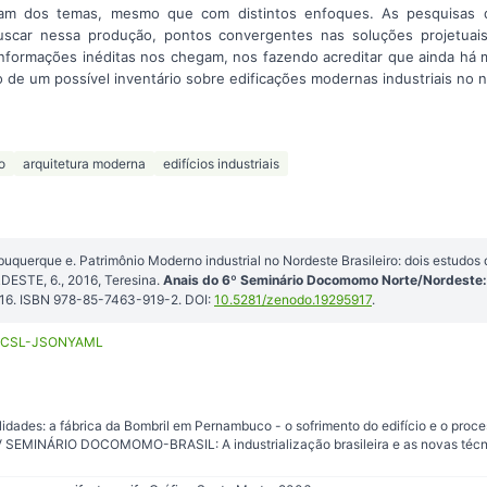
ram dos temas, mesmo que com distintos enfoques. As pesquisas
 buscar nessa produção, pontos convergentes nas soluções projetuai
informações inéditas nos chegam, nos fazendo acreditar que ainda há m
 de um possível inventário sobre edificações modernas industriais no no
o
arquitetura moderna
edifícios industriais
buquerque e. Patrimônio Moderno industrial no Nordeste Brasileiro: dois estudos
TE, 6., 2016, Teresina.
Anais do 6º Seminário Docomomo Norte/Nordeste: 
2016. ISBN 978-85-7463-919-2. DOI:
10.5281/zenodo.19295917
.
CSL-JSON
YAML
lidades: a fábrica da Bombril em Pernambuco - o sofrimento do edifício e o proc
o IV SEMINÁRIO DOCOMOMO-BRASIL: A industrialização brasileira e as novas técni