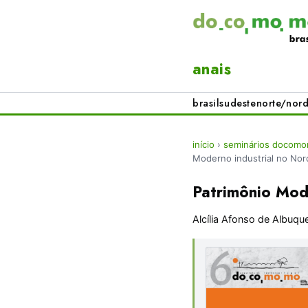
anais
brasil
sudeste
norte/nord
início
›
seminários docomo
Moderno industrial no Nord
Patrimônio Mode
Alcília Afonso de Albuqu