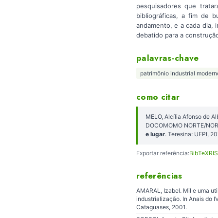
pesquisadores que trata
bibliográficas, a fim de
andamento, e a cada dia, 
debatido para a construção
palavras-chave
patrimônio industrial modern
como citar
MELO, Alcília Afonso de Al
DOCOMOMO NORTE/NORDES
e lugar
. Teresina: UFPI, 
Exportar referência:
BibTeX
RIS
referências
AMARAL, Izabel. Mil e uma uti
industrialização. In Anais d
Cataguases, 2001.