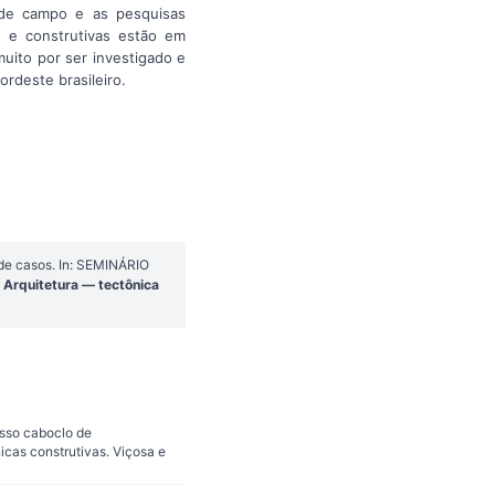
 de campo e as pesquisas
s e construtivas estão em
uito por ser investigado e
rdeste brasileiro.
 de casos. In: SEMINÁRIO
Arquitetura — tectônica
esso caboclo de
cas construtivas. Viçosa e