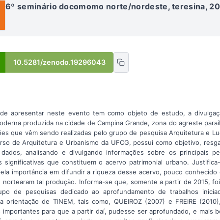
6º seminário docomomo norte/nordeste, teresina, 2
10.5281/zenodo.19296043
de apresentar neste evento tem como objeto de estudo, a divulgaç
oderna produzida na cidade de Campina Grande, zona do agreste parai
ões que vêm sendo realizadas pelo grupo de pesquisa Arquitetura e L
rso de Arquitetura e Urbanismo da UFCG, possui como objetivo, resgata
 dados, analisando e divulgando informações sobre os principais p
 significativas que constituem o acervo patrimonial urbano. Justific
ela importância em difundir a riqueza desse acervo, pouco conhecido e
e nortearam tal produção. Informa-se que, somente a partir de 2015, foi
po de pesquisas dedicado ao aprofundamento de trabalhos inici
 orientação de TINEM, tais como, QUEIROZ (2007) e FREIRE (2010),
s importantes para que a partir daí, pudesse ser aprofundado, e mais 