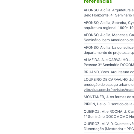
referências
AFONSO, Alcília. Arquitetura 
Belo Horizonte: 4º Seminário
AFONSO, Alcília; Sobreira, Cy
arquitetura regional. 1900- 1
AFONSO, Alcília; Meneses, Cam
Seminário Ibero Americano de
AFONSO, Alcília. La consolida
departamento de projetos arq
ALMEIDA, A. e CARVALHO, J. A
Pessoa: 3° Seminário DOCOM
BRUAND, Yves. Arquitetura con
LOUREIRO DE CARVALHO, Julian
produção do espaço urbano em 
vitruvius.com.br/revistas/rea
MONTANER, J. As formas do sé
PIÑON, Helio. El sentido de l
QUEIROZ, M. e ROCHA, J. Cami
1° Seminário DOCOMOMO Nor
QUEIROZ, M. V. D. Quem te vê
Dissertação (Mestrado) – P