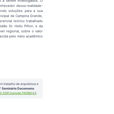
s a serem investigados. O
onhecedor dessa realidade-
ondo soluções para a sua
nicipal de Campina Grande,
ncial teórico trabalhado
lão Dr. Helio Piñon, e da
el regional, sobre o valor
hecida pelo meio acadêmico
 trabalho de arquitetura e
6º Seminário Docomomo
0.5281/zenodo.19296043
.