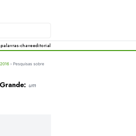
s
palavras-chave
editorial
 2016
›
Pesquisas sobre
 Grande:
um