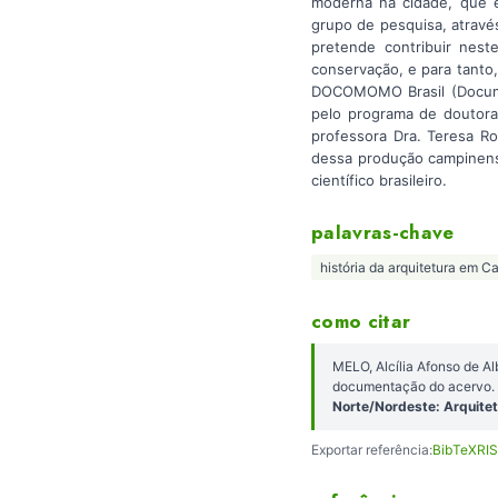
moderna na cidade, que é
grupo de pesquisa, atravé
pretende contribuir nes
conservação, e para tanto
DOCOMOMO Brasil (Docume
pelo programa de doutora
professora Dra. Teresa Ro
dessa produção campinense
científico brasileiro.
palavras-chave
história da arquitetura em 
como citar
MELO, Alcília Afonso de A
documentação do acervo
Norte/Nordeste: Arquitet
Exportar referência:
BibTeX
RIS