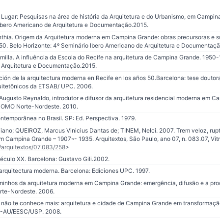
e Lugar: Pesquisas na área de história da Arquitetura e do Urbanismo, em Campin
 Ibero Americano de Arquitetura e Documentação.2015.
nthia. Origem da Arquitetura moderna em Campina Grande: obras precursoras e s
950. Belo Horizonte: 4º Seminário Ibero Americano de Arquitetura e Documentaç
illa. A influência da Escola do Recife na arquitetura de Campina Grande. 1950-
 Arquitetura e Documentação.2015.
ción de la arquitectura moderna en Recife en los años 50.Barcelona: tese doutor
uitetônicos da ETSAB/ UPC. 2006.
ugusto Reynaldo, introdutor e difusor da arquitetura residencial moderna em 
OMO Norte-Nordeste. 2010.
temporânea no Brasil. SP: Ed. Perspectiva. 1979.
o; QUEIROZ, Marcus Vinicius Dantas de; TINEM, Nelci. 2007. Trem veloz, ruptu
Campina Grande – 1907¬- 1935. Arquitextos, São Paulo, ano 07, n. 083.07, Vitr
d/arquitextos/07.083/258
>
culo XX. Barcelona: Gustavo Gili.2002.
a arquitectura moderna. Barcelona: Ediciones UPC. 1997.
nhos da arquitetura moderna em Campina Grande: emergência, difusão e a pro
te-Nordeste. 2006.
 não te conhece mais: arquitetura e cidade de Campina Grande em transformaçã
PG-AU/EESC/USP. 2008.