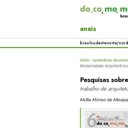
anais
brasil
sudeste
norte/nord
início
›
seminários docomo
Modernidade Arquitetônic
Pesquisas sobr
trabalho de arquite
Alcília Afonso de Albuqu