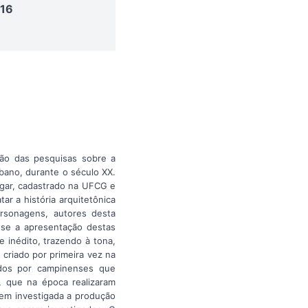
016
ão das pesquisas sobre a
bano, durante o século XX.
ugar, cadastrado na UFCG e
r a história arquitetônica
ersonagens, autores desta
a-se a apresentação destas
 inédito, trazendo à tona,
 criado por primeira vez na
ados por campinenses que
 que na época realizaram
bem investigada a produção