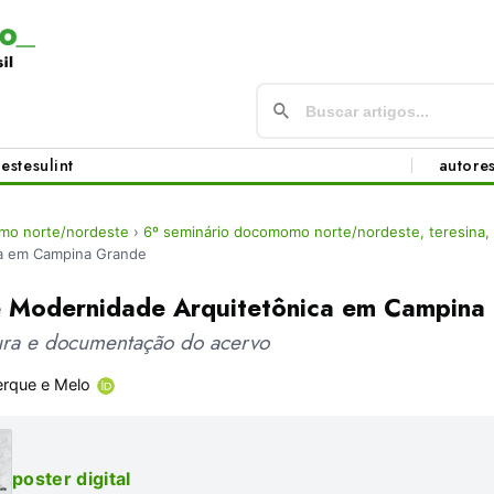
este
sul
int
autore
mo norte/nordeste
›
6º seminário docomomo norte/nordeste, teresina,
a em Campina Grande
e Modernidade Arquitetônica em Campina
tura e documentação do acervo
erque e Melo
poster digital