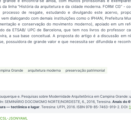
 grande e encontra-se ainda, com muitos profissionais e exemplare
s da linha “História da arquitetura e da cidade moderna. FORM CG” - c
te processo de resgate, estudando e divulgando este acervo, prop
, vem dialogando com demais instituições como o IPHAN, Prefeitura Mu
ntação e conservação do movimento moderno), apoiado em um refere
do da ETSAB/ UPC de Barcelona, que tem nos livros do professor cata
vira, a sua base conceitual. A proposta do artigo é a discussão em nív
, possuidora de grande valor e que necessita ser difundida e recon
Campina Grande
arquitetura moderna
preservação patrimonial
lbuquerque e. Pesquisas sobre Modernidade Arquitetônica em Campina Grande: um
. In: SEMINÁRIO DOCOMOMO NORTE/NORDESTE, 6., 2016, Teresina.
Anais do 
ura — tectônica e lugar
. Teresina: UFPI, 2016. ISBN 978-85-7463-919-2. DOI:
1
CSL-JSON
YAML