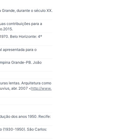
a Grande, durante o século XX.
uas contribuições para a
ão.2015.
1970. Belo Horizonte: 4º
al apresentada para o
Campina Grande-PB. João
ras lentas. Arquitetura como
uvius, abr. 2007 <
http://www.
dução dos anos 1950. Recife:
o (1930-1950). São Carlos: