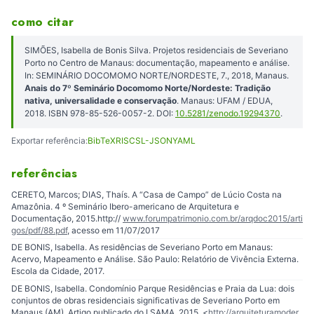
como citar
SIMÕES, Isabella de Bonis Silva. Projetos residenciais de Severiano
Porto no Centro de Manaus: documentação, mapeamento e análise.
In: SEMINÁRIO DOCOMOMO NORTE/NORDESTE, 7., 2018, Manaus.
Anais do 7º Seminário Docomomo Norte/Nordeste: Tradição
nativa, universalidade e conservação
. Manaus: UFAM / EDUA,
2018. ISBN 978-85-526-0057-2. DOI:
10.5281/zenodo.19294370
.
Exportar referência:
BibTeX
RIS
CSL-JSON
YAML
referências
CERETO, Marcos; DIAS, Thaís. A “Casa de Campo” de Lúcio Costa na
Amazônia. 4 º Seminário Ibero-americano de Arquitetura e
Documentação, 2015.http://
www.forumpatrimonio.com.br/arqdoc2015/arti
gos/pdf/88.pdf
, acesso em 11/07/2017
DE BONIS, Isabella. As residências de Severiano Porto em Manaus:
Acervo, Mapeamento e Análise. São Paulo: Relatório de Vivência Externa.
Escola da Cidade, 2017.
DE BONIS, Isabella. Condomínio Parque Residências e Praia da Lua: dois
conjuntos de obras residenciais significativas de Severiano Porto em
Manaus (AM). Artigo publicado do I SAMA, 2015. <
http://arquiteturamoder