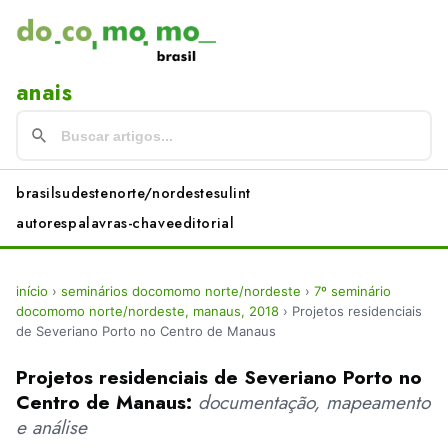
anais
brasil
sudeste
norte/nordeste
sul
int
autores
palavras-chave
editorial
início
›
seminários docomomo norte/nordeste
›
7º seminário
docomomo norte/nordeste, manaus, 2018
›
Projetos residenciais
de Severiano Porto no Centro de Manaus
Projetos residenciais de Severiano Porto no
Centro de Manaus:
documentação, mapeamento
e análise