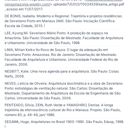
nanaamazonia.weebly.com/
> uploads/7/0/0/2/70024539/sama_artigo.pdf
, acesso em 11/07/2017.
DE BONIS, Isabella. Moderno e Regional: Trajetória e projetos residências
de Severiano Porto em Manaus (AM). São Paulo: Iniciação Científica.
Escola da Cidade, 2015. !
LEE, Kyung Mi. Severiano Mário Porto: A produção do espaço na
Amazônia. São Paulo: Dissertação de Mestrado. Faculdade de Arquitetura
e Urbanismo. Universidade de São Paulo, 1998.
LIMA, Mirian Keiko Ito Rovo de Souza. O lugar da adequação em
Severiano Porto: Amazonas. Rio de Janeiro: Dissertação de Mestrado.
Faculdade de Arquitetura e Urbanismo. Universidade Federal do Rio de
Janeiro, 2006.
NESBITT, Kate. Uma nova agenda para a arquitetura. São Paulo: Cosac
Naify, 2006.
NEVES, Letícia de Oliveira. Arquitetura bioclimática e a obra de Severiano
Porto: estratégias de ventilação natural. São Carlos: Dissertação de
Mestrado. Departamento de Arquitetura da Escola de Engenharia de São
Carlos. Universidade de São Paulo, 2006.
PENTEADO, Sílvia; ZEIN, Ruth Verde e YAMASHIRO, Denise. A longa
trajetória da efervescência cultural do Rio a Manaus. Projeto. São Paulo,
número 83, p. 46-49, jan/ 1986.
SEGAWA, Hugo. Arquiteturas no Brasil 1900-1990. São Paulo, Edusp, 1998.
!