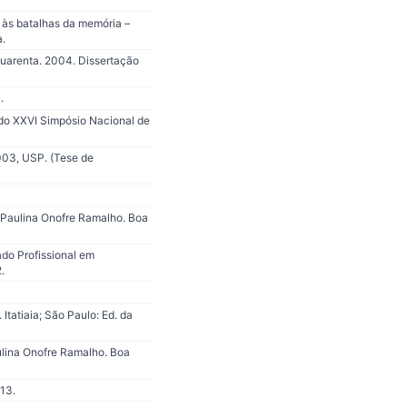
 às batalhas da memória –
a.
uarenta. 2004. Dissertação
.
 do XXVI Simpósio Nacional de
003, USP. (Tese de
 e Paulina Onofre Ramalho. Boa
ado Profissional em
.
Itatiaia; São Paulo: Ed. da
aulina Onofre Ramalho. Boa
13.