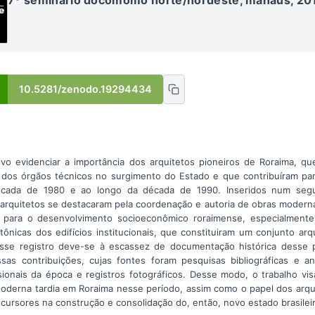
10.5281/zenodo.19294434
ivo evidenciar a importância dos arquitetos pioneiros de Roraima, q
 dos órgãos técnicos no surgimento do Estado e que contribuíram pa
 década de 1980 e ao longo da década de 1990. Inseridos num se
 arquitetos se destacaram pela coordenação e autoria de obras moderna
ue para o desenvolvimento socioeconômico roraimense, especialmen
ônicas dos edifícios institucionais, que constituiram um conjunto arq
esse registro deve-se à escassez de documentação histórica desse 
ssas contribuições, cujas fontes foram pesquisas bibliográficas e a
sionais da época e registros fotográficos. Desse modo, o trabalho v
oderna tardia em Roraima nesse período, assim como o papel dos arqu
cursores na construção e consolidação do, então, novo estado brasilei