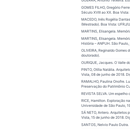
GUERRA, Antônio Teixeira. Est
GOMES FILHO, Gregório Ferrei
Século XVIII ao XX. Boa Vista
MACEDO, Inês Rogélia Dantas.
(Mestrado). Boa Vista: UFRJ/
MARTINS, Elisangela. Memória
MARTINS, Elisangela. Memórias
História – ANPUH. São Paulo, j
OLIVEIRA, Reginaldo Gomes de
doutorado).
OURIQUE, Jacques. O Valle do
PINTO, Otília Natália. Arquit
Vista, 08 de junho de 2018. Di
RAMALHO, Paulina Onofre. Luga
Preservação do Patrimônio Cult
REVISTA SELVA. Um espelho da 
RICE, Hamilton. Exploração na 
Universidade de São Paulo, 1
SÁ NETO, Antero. Arquitetos p
Vista, 15 de junho de 2018. Di
SANTOS, Nelvio Paulo Dutra. P