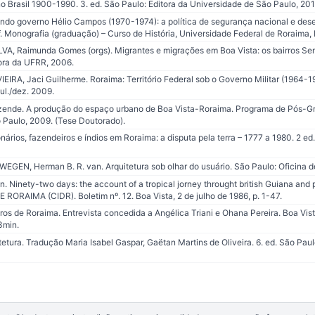
 Brasil 1900-1990. 3. ed. São Paulo: Editora da Universidade de São Paulo, 201
ndo governo Hélio Campos (1970-1974): a política de segurança nacional e dese
f. Monografia (graduação) – Curso de História, Universidade Federal de Roraima, 
LVA, Raimunda Gomes (orgs). Migrantes e migrações em Boa Vista: os bairros Se
tora da UFRR, 2006.
EIRA, Jaci Guilherme. Roraima: Território Federal sob o Governo Militar (1964-1
 jul./dez. 2009.
ezende. A produção do espaço urbano de Boa Vista-Roraima. Programa de Pós-
Paulo, 2009. (Tese Doutorado).
nários, fazendeiros e índios em Roraima: a disputa pela terra – 1777 a 1980. 2 ed.
EGEN, Herman B. R. van. Arquitetura sob olhar do usuário. São Paulo: Oficina d
. Ninety-two days: the account of a tropical jorney throught british Guiana and 
AIMA (CIDR). Boletim nº. 12. Boa Vista, 2 de julho de 1986, p. 1-47.
ros de Roraima. Entrevista concedida a Angélica Triani e Ohana Pereira. Boa Vis
3min.
tetura. Tradução Maria Isabel Gaspar, Gaëtan Martins de Oliveira. 6. ed. São Pau