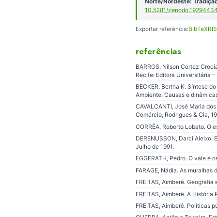
Norte/Nordeste: Tradição
10.5281/zenodo.1929443
Exportar referência:
BibTeX
RIS
referências
BARROS, Nilson Cortez Crocia
Recife: Editora Universitária 
BECKER, Bertha K. Síntese do 
Ambiente. Causas e dinâmica
CAVALCANTI, José Maria dos S
Comércio, Rodrigues & Cia, 1
CORRÊA, Roberto Lobato. O esp
DERENUSSON, Darci Aleixo. Edi
Julho de 1991.
EGGERATH, Pedro. O vale e os 
FARAGE, Nádia. As muralhas do
FREITAS, Aimberê. Geografia e
FREITAS, Aimberê. A História 
FREITAS, Aimberê. Políticas púb