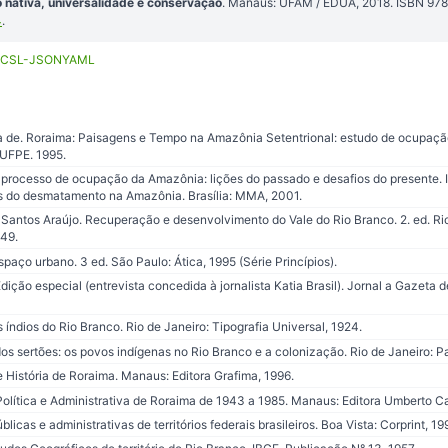
 nativa, universalidade e conservação
. Manaus: UFAM / EDUA, 2018. ISBN 97
4
.
CSL-JSON
YAML
 de. Roraima: Paisagens e Tempo na Amazônia Setentrional: estudo de ocupação
– UFPE. 1995.
processo de ocupação da Amazônia: lições do passado e desafios do presente. In:
s do desmatamento na Amazônia. Brasília: MMA, 2001.
antos Araújo. Recuperação e desenvolvimento do Vale do Rio Branco. 2. ed. Rio
949.
aço urbano. 3 ed. São Paulo: Ática, 1995 (Série Princípios).
ção especial (entrevista concedida à jornalista Katia Brasil). Jornal a Gazeta d
índios do Rio Branco. Rio de Janeiro: Tipografia Universal, 1924.
s sertões: os povos indígenas no Rio Branco e a colonização. Rio de Janeiro: P
 História de Roraima. Manaus: Editora Grafima, 1996.
Política e Administrativa de Roraima de 1943 a 1985. Manaus: Editora Umberto Ca
licas e administrativas de territórios federais brasileiros. Boa Vista: Corprint, 19