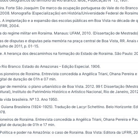
udos Geográficos do território do Rio Branco. IBGE, Publicação N° 13, 1957.
ra. Forte São Joaquim: De marco da ocupação portuguesa do Vale do rio Branco
: 2008. Monografia (Especialização) em História/Universidade Federal de Roraim
 A implantação e a expansão das escolas públicas em Boa Vista na década de q
UFRR, 2004.
 do regime militar em Roraima. Manaus: UFAM, 2010. (Dissertação de Mestrado)
 de disputas e disputas pela memória na praça central de Boa Vista, RR. Anais
ulho de 2011, p. 01-15.
. A herança dos descaminhos na formação do Estado de Roraima. São Paulo: 2
 Rio Branco: Estado do Amazonas – Edição Especial. 1906.
etos pioneiros de Roraima. Entrevista concedida a Angélica Triani, Ohana Pereira
gital de duração de 01h e 07 min.
r de memória: o plano urbanístico de Boa Vista. 2012. 99 f. Dissertação (Mestr
ural), Instituto do Patrimônio Histórico e Artístico Nacional, Rio de Janeiro, 2012
vida brasileira. Nº 13. Ano 1950.
Guiana Brasileira (1924-1925). Tradução de Lacyr Schettino. Belo Horizonte: Ed. 
978.
ioneiros de Roraima. Entrevista concedida a Angélica Triani, Ohana Pereira e P
gital de duração de 01h e 17 min.
olítica e poder na Amazônia: o caso de Roraima. Boa Vista: Editora da UFRR, 20