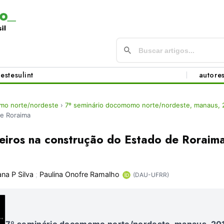
este
sul
int
autore
mo norte/nordeste
›
7º seminário docomomo norte/nordeste, manaus, 
de Roraima
neiros na construção do Estado de Roraim
na P Silva
;
Paulina Onofre Ramalho
(DAU-UFRR)
7º seminário docomomo norte/nordeste, manaus, 20