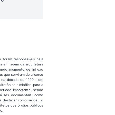
ue foram responsáveis pela
ra a imagem da arquitetura
gundo momento de influxo
s que serviram de alicerce
te na década de 1990, com
uitetônico simbólico para a
período importante, sendo
nálises documentais, como
isa destacar como se deu o
itetos dos órgãos públicos
ro.