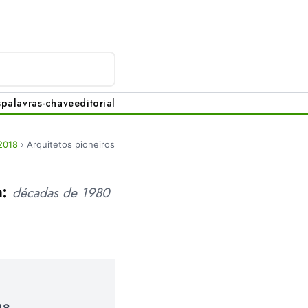
s
palavras-chave
editorial
2018
›
Arquitetos pioneiros
a:
décadas de 1980
18