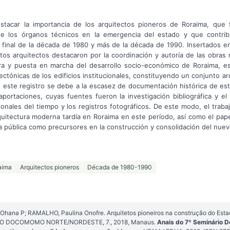
estacar la importancia de los arquitectos pioneros de Roraima, que
 de los órganos técnicos en la emergencia del estado y que contri
 el final de la década de 1980 y más de la década de 1990. Insertado
stos arquitectos destacaron por la coordinación y autoría de las obra
ura y puesta en marcha del desarrollo socio-económico de Roraima, 
ectónicas de los edificios institucionales, constituyendo un conjunto ar
e este registro se debe a la escasez de documentación histórica de es
aportaciones, cuyas fuentes fueron la investigación bibliográfica y e
ionales del tiempo y los registros fotográficos. De este modo, el tra
quitectura moderna tardía en Roraima en este período, así como el pape
a pública como precursores en la construcción y consolidación del nuev
aima
Arquitectos pioneros
Década de 1980-1990
, Ohana P; RAMALHO, Paulina Onofre. Arquitetos pioneiros na construção do Est
ÁRIO DOCOMOMO NORTE/NORDESTE, 7., 2018, Manaus.
Anais do 7º Seminário