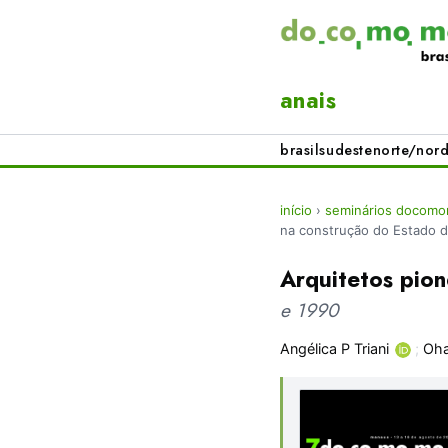
anais
brasil
sudeste
norte/nord
início
›
seminários docomo
na construção do Estado 
Arquitetos pio
e 1990
Angélica P Triani
;
Oha