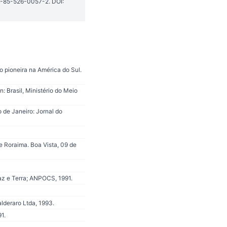
8-85-526-0057-2. DOI:
 pioneira na América do Sul.
 Brasil, Ministério do Meio
 de Janeiro: Jornal do
e Roraima. Boa Vista, 09 de
az e Terra; ANPOCS, 1991.
lderaro Ltda, 1993.
91.