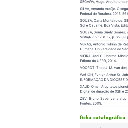
SEGAWA, Hugo. Arquiteturas no
SILVA, Amanda Araújo. O segu
Federal de Roraima. 2015. 56 
SOUZA, Carla Monteiro de; SI
Sol e Cauamé. Boa Vista: Edi
SOUZA, Sônia Suely Soares; VI
Vista/RR, v.17, n. 17, p. 65-89,
VERAS, Antonio Tolrino de R
Humana. Universidade de São 
VIEIRA, Jaci Guilherme. Missio
Editora da UFRR, 2014.
VOORDT, Theo J. M. van der; W
WAUGH, Evelyn Arthur St. John
INFORMAÇÃO DA DIOCESE DE ROR
XAUD, Omar. Arquitetos pionei
Digital de duração de 02h e 2
ZEVI, Bruno. Saber ver a arqui
Fontes, 2009.
ficha catalográfica