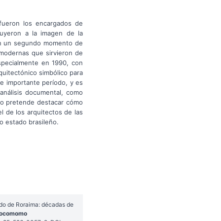
 fueron los encargados de
buyeron a la imagen de la
s en un segundo momento de
s modernas que sirvieron de
especialmente en 1990, con
quitectónico simbólico para
te importante período, y es
l análisis documental, como
bajo pretende destacar cómo
l de los arquitectos de las
o estado brasileño.
ado de Roraima: décadas de
 Docomomo