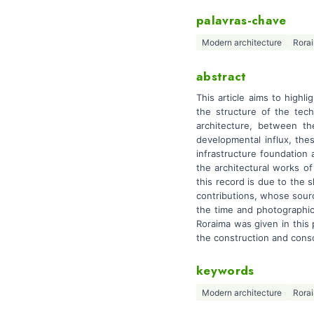
palavras-chave
Modern architecture
Rora
abstract
This article aims to highl
the structure of the tec
architecture, between 
developmental influx, the
infrastructure foundation
the architectural works of 
this record is due to the s
contributions, whose sourc
the time and photographic
Roraima was given in this p
the construction and conso
keywords
Modern architecture
Rora