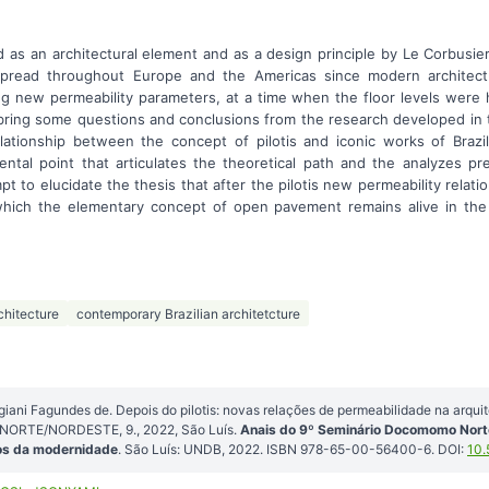
d as an architectural element and as a design principle by Le Corbusier
spread throughout Europe and the Americas since modern architectu
ng new permeability parameters, at a time when the floor levels were
 bring some questions and conclusions from the research developed in th
lationship between the concept of pilotis and iconic works of Brazil
mental point that articulates the theoretical path and the analyzes p
t to elucidate the thesis that after the pilotis new permeability relati
n which the elementary concept of open pavement remains alive in th
chitecture
contemporary Brazilian architetcture
iani Fagundes de. Depois do pilotis: novas relações de permeabilidade na arquitet
RTE/NORDESTE, 9., 2022, São Luís.
Anais do 9º Seminário Docomomo Norte
os da modernidade
. São Luís: UNDB, 2022. ISBN 978-65-00-56400-6. DOI:
10.