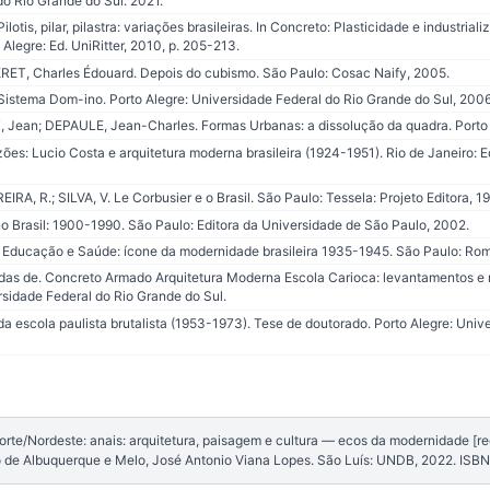
do Rio Grande do Sul. 2021.
lotis, pilar, pilastra: variações brasileiras. In Concreto: Plasticidade e industria
Alegre: Ed. UniRitter, 2010, p. 205-213.
, Charles Édouard. Depois do cubismo. São Paulo: Cosac Naify, 2005.
Sistema Dom-ino. Porto Alegre: Universidade Federal do Rio Grande do Sul, 2006
, Jean; DEPAULE, Jean-Charles. Formas Urbanas: a dissolução da quadra. Porto
zões: Lucio Costa e arquitetura moderna brasileira (1924-1951). Rio de Janeiro: 
RA, R.; SILVA, V. Le Corbusier e o Brasil. São Paulo: Tessela: Projeto Editora, 19
o Brasil: 1900-1990. São Paulo: Editora da Universidade de São Paulo, 2002.
a Educação e Saúde: ícone da modernidade brasileira 1935-1945. São Paulo: Ro
s de. Concreto Armado Arquitetura Moderna Escola Carioca: levantamentos e n
rsidade Federal do Rio Grande do Sul.
da escola paulista brutalista (1953-1973). Tese de doutorado. Porto Alegre: Univ
e/Nordeste: anais: arquitetura, paisagem e cultura — ecos da modernidade [rec
so de Albuquerque e Melo, José Antonio Viana Lopes. São Luís: UNDB, 2022. I