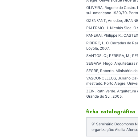
Alegre: Universidade Federal 
OLIVEIRA, Rogerio de Castro. Pi
sul-americano 1930/70. Porto 
OZENFANT, Amedée; JEANNERET
PALERMO, H. Nicolás Sica. O 
PANERAI, Philippe R.; CASTEX
RIBEIRO, L. O. Carradas de Ra
Loyola, 2007.
SANTOS, C.; PEREIRA, M.; PEREI
SEGAWA, Hugo. Arquiteturas n
SEGRE, Roberto. Ministério d
VASCONCELLOS, Juliano Calda
mestrado. Porto Alegre: Unive
ZEIN, Ruth Verde. Arquitetura 
Grande do Sul, 2005.
ficha catalográfica
9º Seminário Docomomo Nort
organização: Alcília Afon