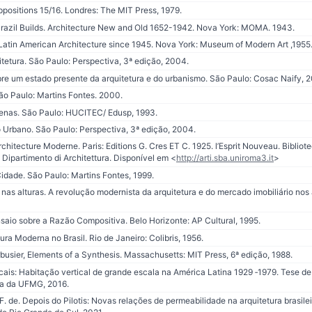
ositions 15/16. Londres: The MIT Press, 1979.
Brazil Builds. Architecture New and Old 1652-1942. Nova York: MOMA. 1943.
tin American Architecture since 1945. Nova York: Museum of Modern Art ,1955
etura. São Paulo: Perspectiva, 3ª edição, 2004.
e um estado presente da arquitetura e do urbanismo. São Paulo: Cosac Naify, 
o Paulo: Martins Fontes. 2000.
enas. São Paulo: HUCITEC/ Edusp, 1993.
rbano. São Paulo: Perspectiva, 3ª edição, 2004.
tecture Moderne. Paris: Editions G. Cres ET C. 1925. l’Esprit Nouveau. Bibliotec
. Dipartimento di Architettura. Disponível em <
http://arti.sba.uniroma3.it
>
dade. São Paulo: Martins Fontes, 1999.
nas alturas. A revolução modernista da arquitetura e do mercado imobiliário nos
io sobre a Razão Compositiva. Belo Horizonte: AP Cultural, 1995.
ra Moderna no Brasil. Rio de Janeiro: Colibris, 1956.
usier, Elements of a Synthesis. Massachusetts: MIT Press, 6ª edição, 1988.
ais: Habitação vertical de grande escala na América Latina 1929 ‐1979. Tese de
ra da UFMG, 2016.
 F. de. Depois do Pilotis: Novas relações de permeabilidade na arquitetura brasil