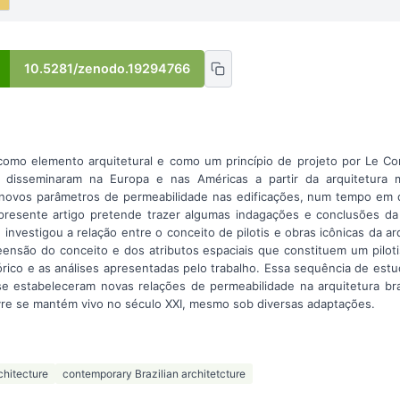
10.5281/zenodo.19294766
o como elemento arquitetural e como um princípio de projeto por Le Cor
e disseminaram na Europa e nas Américas a partir da arquitetura 
 novos parâmetros de permeabilidade nas edificações, num tempo em 
presente artigo pretende trazer algumas indagações e conclusões da
 investigou a relação entre o conceito de pilotis e obras icônicas da ar
ensão do conceito e dos atributos espaciais que constituem um pilot
órico e as análises apresentadas pelo trabalho. Essa sequência de est
se estabeleceram novas relações de permeabilidade na arquitetura bras
vre se mantém vivo no século XXI, mesmo sob diversas adaptações.
chitecture
contemporary Brazilian architetcture