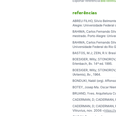
Exportar referência:
BibTeX
RIS
referências
ABREU FILHO, Silvio Belmonte.
Alegre: Universidade Federal 
BAHIMA, Carlos Fernando Silva
mestrado. Porto Alegre: Unive
BAHIMA, Carlos Fernando Silva
Universidade Federal do Rio G
BASTOS, M.J; ZEIN, R.V. Brasi
BOESIGER, Willy; STONOROV, Os
Erlenbach, 8v. 14ª ed. 1995.
BOESIGER, Willy; STONOROV, Os
(Artemis), 8v., 1964.
BONDUKI, Nabil (org). Affonso 
BOTEY, Josep Ma. Oscar Niemey
BRUAND, Yves. Arquitetura Co
CADERMAN, D; CADERMAN, R.G.
CADERMAN, D; CADERMAN, R.G. O
Vitruvius, nov. 2006 <
https://