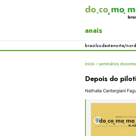
anais
brasil
sudeste
norte/nord
início
›
seminários docomo
Depois do pilot
Nathalia Cantergiani Fag