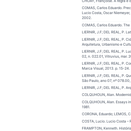
CHOAY, Françoise. A regra e o
COMAS, Carlos Eduardo. Precis
Lucio Costa, Oscar Niemeyer, 
2002.
COMAS, Carlos Eduardo. The P
LIERNIR, J.F; DEL REAL, P. La
LIERNIR, J.F; DEL REAL, P. Ci
Arquitetura, Urbanismo e Cultu
LIERNIR, J.F; DEL REAL, P. Luc
02, n. 022.01, Vitruvius, mar. 
LIERNIR, J.F; DEL REAL, P. Co
Marca Visual, 2013. p. 15-24.
LIERNIR, J.F; DEL REAL, P. Que
São Paulo, ano 07, nº 078.00, 
LIERNIR, J.F; DEL REAL, P. Arq
COLQUHOUN, Alan. Modernidade
COLQUHOUN, Alan. Essays in A
1981.
CORONA, Eduardo; LEMOS, Carlo
COSTA, Lucio. Lucio Costa – R
FRAMPTON, Kenneth. História 