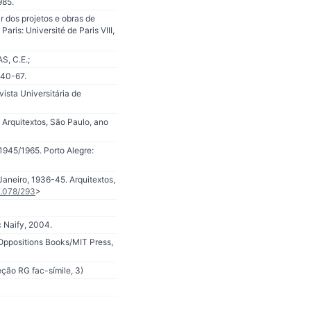
985.
 dos projetos e obras de
ris: Université de Paris VIII,
S, C.E.;
 40-67.
ista Universitária de
. Arquitextos, São Paulo, ano
1945/1965. Porto Alegre:
Janeiro, 1936-45. Arquitextos,
7.078/293
>
 Naify, 2004.
 Oppositions Books/MIT Press,
ção RG fac-símile, 3)