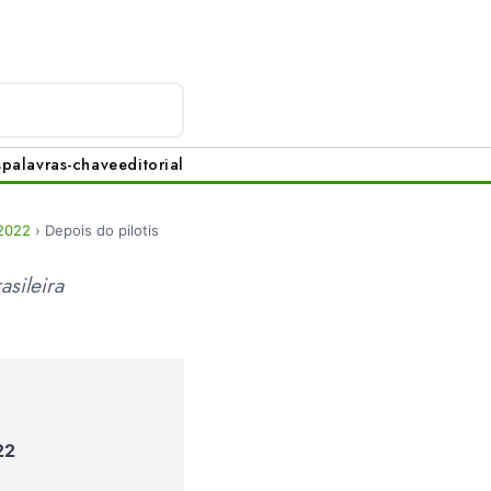
s
palavras-chave
editorial
 2022
›
Depois do pilotis
asileira
22