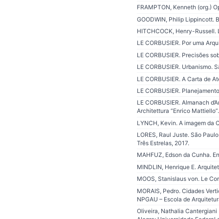
FRAMPTON, Kenneth (org.) Opp
GOODWIN, Philip Lippincott. 
HITCHCOCK, Henry-Russell. La
LE CORBUSIER. Por uma Arquit
LE CORBUSIER. Precisões sobr
LE CORBUSIER. Urbanismo. Sã
LE CORBUSIER. A Carta de At
LE CORBUSIER. Planejamento U
LE CORBUSIER. Almanach d’Archi
Architettura “Enrico Mattiello”
LYNCH, Kevin. A imagem da Ci
LORES, Raul Juste. São Paulo 
Três Estrelas, 2017.
MAHFUZ, Edson da Cunha. Ensa
MINDLIN, Henrique E. Arquitetu
MOOS, Stanislaus von. Le Corb
MORAIS, Pedro. Cidades Vertic
NPGAU – Escola de Arquitetu
Oliveira, Nathalia Cantergiani