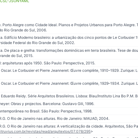
CSL-JSON
YAML
 Porto Alegre como Cidade Ideal. Planos e Projetos Urbanos para Porto Alegre. 
do Rio Grande do Sul, 2006.
. Edifício Moderno brasileiro: a urbanização dos cinco pontos de Le Corbusier 1
rsidade Federal do Rio Grande do Sul, 2002.
. De placa e grelha: transformações dominóicas em terra brasileira. Tese de dou
rande do Sul, 2015.
l: arquiteturas após 1950. São Paulo: Perspectiva, 2015.
car. Le Corbusier et Pierre Jeanneret: Œuvre complète, 1910–1929. Zurique: Le
car. Le Corbusier et Pierre Jeanneret: Œuvre complète, 1929–1934. Zurique: Le
Eduardo Reidy. Série Arquitetos Brasileiros. Lisboa: Blau/Instituto Lina Bo P.M. B
er: Obras y projectos. Barcelona: Gustavo Gili, 1996.
ntemporânea no Brasil. São Paulo: Perspectiva, 1998.
 O Rio de Janeiro nas alturas. Rio de Janeiro: MAUAD, 2004.
 Rio de Janeiro nas alturas: A verticalização da cidade. Arquitextos, São Pau
vitruvius.com.br/revistas/read/arquitextos/07.078/295
>