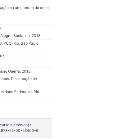
lização na arquitetura do cone
.
 Alegre: Bookman, 2013.
Ed. PUC-Rio; São Paulo:
87.
mano Guerra, 2013.
otas. Dissertação de
ersidade Federal do Rio
urso eletrônico] /
SBN 978-65-00-56400-6