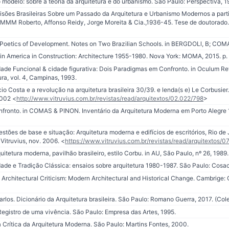
 modelo: sobre a teoria da arquitetura e do urbanismo. São Paulo: Perspectiva, 1
ões Brasileiras Sobre um Passado da Arquitetura e Urbanismo Modernos a partir
MMM Roberto, Affonso Reidy, Jorge Moreita & Cia.,1936-45. Tese de doutorado. Pa
oetics of Development. Notes on Two Brazilian Schools. in BERGDOLl, B; COMA
tin America in Construction: Architecture 1955-1980. Nova York: MOMA, 2015. p.
dade Funcional & cidade figurativa: Dois Paradigmas em Confronto. in Oculum Rev
ra, vol. 4, Campinas, 1993.
io Costa e a revolução na arquitetura brasileira 30/39. e lenda(s e) Le Corbusier
2002 <
http://www.vitruvius.com.br/revistas/read/arquitextos/02.022/798
>
nfronto. in COMAS & PINON. Inventário da Arquitetura Moderna em Porto Alegre 
stões de base e situação: Arquitetura moderna e edifícios de escritórios, Rio de 
Vitruvius, nov. 2006. <
https://www.vitruvius.com.br/revistas/read/arquitextos/0
uitetura moderna, pavilhão brasileiro, estilo Corbu. in AU, São Paulo, nº 26, 1989.
 e Tradição Clássica: ensaios sobre arquitetura 1980-1987. São Paulo: Cosac
rchitectural Criticism: Modern Architectural and Historical Change. Cambrige:
s. Dicionário da Arquitetura brasileira. São Paulo: Romano Guerra, 2017. (Cole
egistro de uma vivência. São Paulo: Empresa das Artes, 1995.
Crítica da Arquitetura Moderna. São Paulo: Martins Fontes, 2000.