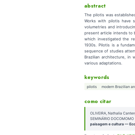
abstract
The pilotis was establishe
Works with pilotis have 
volumetries and introduci
present article intends to
which investigated the re
1930s. Pilotis is a funda
sequence of studies attemp
Brazilian architecture, i
various adaptations.
keywords
pilotis
modern Brazilian ar
como citar
OLIVEIRA, Nathalia Canterg
SEMINÁRIO DOCOMOMO NO
paisagem e cultura — Ec