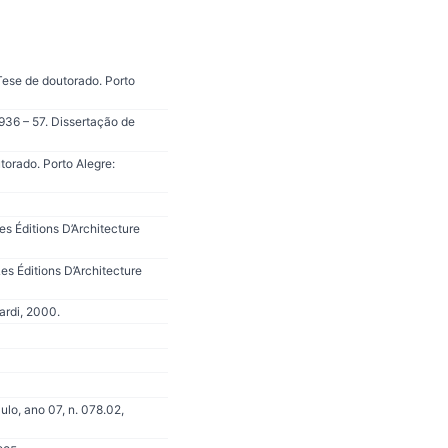
Tese de doutorado. Porto
936 – 57. Dissertação de
torado. Porto Alegre:
s Éditions D’Architecture
s Éditions D’Architecture
ardi, 2000.
lo, ano 07, n. 078.02,