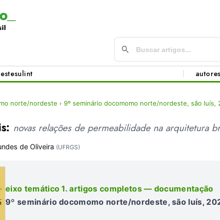
este
sul
int
autore
mo norte/nordeste
›
9º seminário docomomo norte/nordeste, são luís,
is:
novas relações de permeabilidade na arquitetura br
undes de Oliveira
(UFRGS)
eixo temático 1. artigos completos — documentação
9º seminário docomomo norte/nordeste, são luís, 20