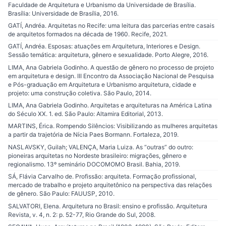
Faculdade de Arquitetura e Urbanismo da Universidade de Brasília.
Brasília: Universidade de Brasília, 2016.
GATÍ, Andréa. Arquitetas no Recife: uma leitura das parcerias entre casais
de arquitetos formados na década de 1960. Recife, 2021.
GATÍ, Andréa. Esposas: atuações em Arquitetura, Interiores e Design.
Sessão temática: arquitetura, gênero e sexualidade. Porto Alegre, 2016.
LIMA, Ana Gabriela Godinho. A questão de gênero no processo de projeto
em arquitetura e design. III Encontro da Associação Nacional de Pesquisa
e Pós-graduação em Arquitetura e Urbanismo arquitetura, cidade e
projeto: uma construção coletiva. São Paulo, 2014.
LIMA, Ana Gabriela Godinho. Arquitetas e arquiteturas na América Latina
do Século XX. 1. ed. São Paulo: Altamira Editorial, 2013.
MARTINS, Érica. Rompendo Silêncios: Visibilizando as mulheres arquitetas
a partir da trajetória de Nícia Paes Bormann. Fortaleza, 2019.
NASLAVSKY, Guilah; VALENÇA, Maria Luiza. As “outras” do outro:
pioneiras arquitetas no Nordeste brasileiro: migrações, gênero e
regionalismo. 13º seminário DOCOMOMO Brasil. Bahia, 2019.
SÁ, Flávia Carvalho de. Profissão: arquiteta. Formação profissional,
mercado de trabalho e projeto arquitetônico na perspectiva das relações
de gênero. São Paulo: FAUUSP, 2010.
SALVATORI, Elena. Arquitetura no Brasil: ensino e profissão. Arquitetura
Revista, v. 4, n. 2: p. 52-77, Rio Grande do Sul, 2008.