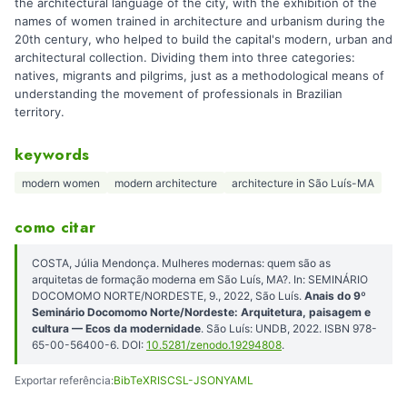
the architectural language of the city, with the exhibition of the
names of women trained in architecture and urbanism during the
20th century, who helped to build the capital's modern, urban and
architectural collection. Dividing them into three categories:
natives, migrants and pilgrims, just as a methodological means of
understanding the movement of professionals in Brazilian
territory.
keywords
modern women
modern architecture
architecture in São Luís-MA
como citar
COSTA, Júlia Mendonça. Mulheres modernas: quem são as
arquitetas de formação moderna em São Luís, MA?. In: SEMINÁRIO
DOCOMOMO NORTE/NORDESTE, 9., 2022, São Luís.
Anais do 9º
Seminário Docomomo Norte/Nordeste: Arquitetura, paisagem e
cultura — Ecos da modernidade
. São Luís: UNDB, 2022. ISBN 978-
65-00-56400-6. DOI:
10.5281/zenodo.19294808
.
Exportar referência:
BibTeX
RIS
CSL-JSON
YAML