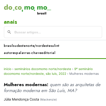
anais
brasil
sudeste
norte/nordeste
sul
int
autores
palavras-chave
editorial
início
›
seminários docomomo norte/nordeste
›
9º seminário
docomomo norte/nordeste, são luís, 2022
›
Mulheres modernas
Mulheres modernas:
quem são as arquitetas de
formação moderna em São Luís, MA?
Júlia Mendonça Costa
(Mackenzie)