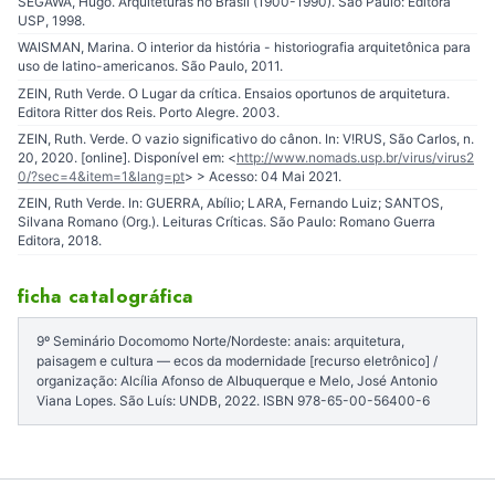
SEGAWA, Hugo. Arquiteturas no Brasil (1900-1990). São Paulo: Editora
USP, 1998.
WAISMAN, Marina. O interior da história - historiografia arquitetônica para
uso de latino-americanos. São Paulo, 2011.
ZEIN, Ruth Verde. O Lugar da crítica. Ensaios oportunos de arquitetura.
Editora Ritter dos Reis. Porto Alegre. 2003.
ZEIN, Ruth. Verde. O vazio significativo do cânon. In: V!RUS, São Carlos, n.
20, 2020. [online]. Disponível em: <
http://www.nomads.usp.br/virus/virus2
0/?sec=4&item=1&lang=pt
> > Acesso: 04 Mai 2021.
ZEIN, Ruth Verde. In: GUERRA, Abílio; LARA, Fernando Luiz; SANTOS,
Silvana Romano (Org.). Leituras Críticas. São Paulo: Romano Guerra
Editora, 2018.
ficha catalográfica
9º Seminário Docomomo Norte/Nordeste: anais: arquitetura,
paisagem e cultura — ecos da modernidade [recurso eletrônico] /
organização: Alcília Afonso de Albuquerque e Melo, José Antonio
Viana Lopes. São Luís: UNDB, 2022. ISBN 978-65-00-56400-6