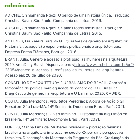
referências
ADICHIE, Chimamanda Ngozi. O perigo de uma história única. Tradução:
Christina Baum. São Paulo: Companhia de Letras, 2019.
ADICHIE, Chimamanda Ngozi. Sejamos todos feministas. Tradução:
Christina Baum. São Paulo: Companhia de Letras, 2015.
ANTUNES, Lia Pereira Saraiva Gil. Questões de gênero em Arquitetura:
História(s), espaço(s) e experiências profissionais e arquitetônicas.
Empresa Forma Efémeras, Portugal. 2016.
BRANT, Julia. Gênero e acesso à profissão: as mulheres na arquitetura.
2019. ArchDaily Brasil. Disponível em: <
https://www.archdaily.com.br/br/9
23054/genero-e-acesso-a-profissao-as-mulheres-na-arquitetura
>
Acesso em: 20 de julho de 2020.
CONSELHO DE ARQUITETURA E URBANISMO DO BRASIL. Comissão
temporária de política para equidade de gênero do CAU Brasil. 1º
Diagnóstico de gênero na Arquitetura e Urbanismo. 2020. CAU/BR.
COSTA, Julia Mendonça. Arquitetos Peregrinos: A obra de Acácio Gil
Borsoi em São Luís-MA. 14º Seminário Docomomo Brasil. Pará, 2021.
COSTA, Julia Mendonça. O vão feminino – Historiografia arquitetônica
brasileira. 14º Seminário Docomomo Brasil. Pará, 2021.
FONTES, Marina Lima de. Mulheres invisíveis: a produção feminina
brasileira na arquitetura impressa no século XX por uma perspectiva
feminista. Dissertação de Mestrado do Programa de Pós-Graduação da