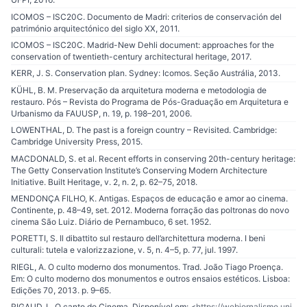
ICOMOS – ISC20C. Documento de Madri: criterios de conservación del
património arquitectónico del siglo XX, 2011.
ICOMOS – ISC20C. Madrid-New Dehli document: approaches for the
conservation of twentieth-century architectural heritage, 2017.
KERR, J. S. Conservation plan. Sydney: Icomos. Seção Austrália, 2013.
KÜHL, B. M. Preservação da arquitetura moderna e metodologia de
restauro. Pós – Revista do Programa de Pós-Graduação em Arquitetura e
Urbanismo da FAUUSP, n. 19, p. 198–201, 2006.
LOWENTHAL, D. The past is a foreign country – Revisited. Cambridge:
Cambridge University Press, 2015.
MACDONALD, S. et al. Recent efforts in conserving 20th-century heritage:
The Getty Conservation Institute’s Conserving Modern Architecture
Initiative. Built Heritage, v. 2, n. 2, p. 62–75, 2018.
MENDONÇA FILHO, K. Antigas. Espaços de educação e amor ao cinema.
Continente, p. 48–49, set. 2012. Moderna forração das poltronas do novo
cinema São Luiz. Diário de Pernambuco, 6 set. 1952.
PORETTI, S. Il dibattito sul restauro dell’architettura moderna. I beni
culturali: tutela e valorizzazione, v. 5, n. 4–5, p. 77, jul. 1997.
RIEGL, A. O culto moderno dos monumentos. Trad. João Tiago Proença.
Em: O culto moderno dos monumentos e outros ensaios estéticos. Lisboa:
Edições 70, 2013. p. 9–65.
RIGAUD, L. O canto do Cinema. Disponível em: <
https://webjornalismo.uni