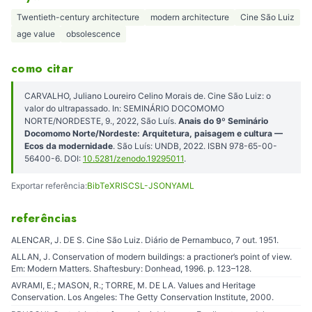
Twentieth-century architecture
modern architecture
Cine São Luiz
age value
obsolescence
como citar
CARVALHO, Juliano Loureiro Celino Morais de. Cine São Luiz: o
valor do ultrapassado. In: SEMINÁRIO DOCOMOMO
NORTE/NORDESTE, 9., 2022, São Luís.
Anais do 9º Seminário
Docomomo Norte/Nordeste: Arquitetura, paisagem e cultura —
Ecos da modernidade
. São Luís: UNDB, 2022. ISBN 978-65-00-
56400-6. DOI:
10.5281/zenodo.19295011
.
Exportar referência:
BibTeX
RIS
CSL-JSON
YAML
referências
ALENCAR, J. DE S. Cine São Luiz. Diário de Pernambuco, 7 out. 1951.
ALLAN, J. Conservation of modern buildings: a practioner’s point of view.
Em: Modern Matters. Shaftesbury: Donhead, 1996. p. 123–128.
AVRAMI, E.; MASON, R.; TORRE, M. DE LA. Values and Heritage
Conservation. Los Angeles: The Getty Conservation Institute, 2000.