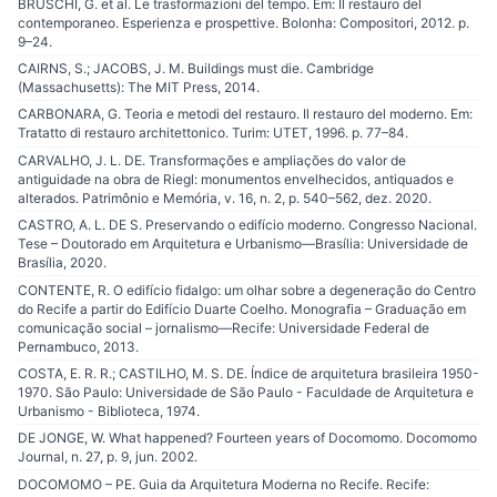
BRUSCHI, G. et al. Le trasformazioni del tempo. Em: Il restauro del
contemporaneo. Esperienza e prospettive. Bolonha: Compositori, 2012. p.
9–24.
CAIRNS, S.; JACOBS, J. M. Buildings must die. Cambridge
(Massachusetts): The MIT Press, 2014.
CARBONARA, G. Teoria e metodi del restauro. Il restauro del moderno. Em:
Tratatto di restauro architettonico. Turim: UTET, 1996. p. 77–84.
CARVALHO, J. L. DE. Transformações e ampliações do valor de
antiguidade na obra de Riegl: monumentos envelhecidos, antiquados e
alterados. Patrimônio e Memória, v. 16, n. 2, p. 540–562, dez. 2020.
CASTRO, A. L. DE S. Preservando o edifício moderno. Congresso Nacional.
Tese – Doutorado em Arquitetura e Urbanismo—Brasília: Universidade de
Brasília, 2020.
CONTENTE, R. O edifício fidalgo: um olhar sobre a degeneração do Centro
do Recife a partir do Edifício Duarte Coelho. Monografia – Graduação em
comunicação social – jornalismo—Recife: Universidade Federal de
Pernambuco, 2013.
COSTA, E. R. R.; CASTILHO, M. S. DE. Índice de arquitetura brasileira 1950-
1970. São Paulo: Universidade de São Paulo - Faculdade de Arquitetura e
Urbanismo - Biblioteca, 1974.
DE JONGE, W. What happened? Fourteen years of Docomomo. Docomomo
Journal, n. 27, p. 9, jun. 2002.
DOCOMOMO – PE. Guia da Arquitetura Moderna no Recife. Recife: