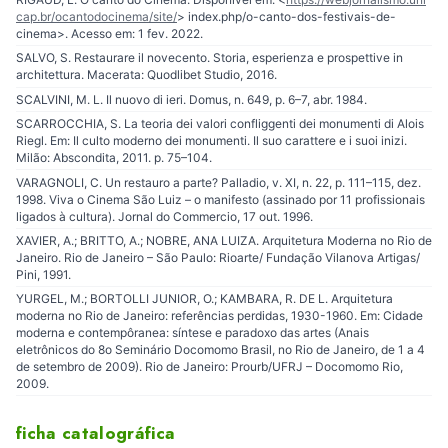
cap.br/ocantodocinema/site/
> index.php/o-canto-dos-festivais-de-
cinema>. Acesso em: 1 fev. 2022.
SALVO, S. Restaurare il novecento. Storia, esperienza e prospettive in
architettura. Macerata: Quodlibet Studio, 2016.
SCALVINI, M. L. Il nuovo di ieri. Domus, n. 649, p. 6–7, abr. 1984.
SCARROCCHIA, S. La teoria dei valori confliggenti dei monumenti di Alois
Riegl. Em: Il culto moderno dei monumenti. Il suo carattere e i suoi inizi.
Milão: Abscondita, 2011. p. 75–104.
VARAGNOLI, C. Un restauro a parte? Palladio, v. XI, n. 22, p. 111–115, dez.
1998. Viva o Cinema São Luiz – o manifesto (assinado por 11 profissionais
ligados à cultura). Jornal do Commercio, 17 out. 1996.
XAVIER, A.; BRITTO, A.; NOBRE, ANA LUIZA. Arquitetura Moderna no Rio de
Janeiro. Rio de Janeiro – São Paulo: Rioarte/ Fundação Vilanova Artigas/
Pini, 1991.
YURGEL, M.; BORTOLLI JUNIOR, O.; KAMBARA, R. DE L. Arquitetura
moderna no Rio de Janeiro: referências perdidas, 1930-1960. Em: Cidade
moderna e contempôranea: síntese e paradoxo das artes (Anais
eletrônicos do 8o Seminário Docomomo Brasil, no Rio de Janeiro, de 1 a 4
de setembro de 2009). Rio de Janeiro: Prourb/UFRJ – Docomomo Rio,
2009.
ficha catalográfica