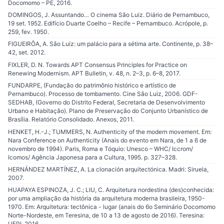
Docomomo – PE, 2016.
DOMINGOS, J. Assuntando… O cinema São Luiz. Diário de Pernambuco,
19 set. 1952. Edifício Duarte Coelho – Recife – Pernambuco. Acrópole, p.
259, fev. 1950.
FIGUEIRÔA, A. São Luiz: um palácio para a sétima arte. Continente, p. 38–
42, set. 2012.
FIXLER, D. N. Towards APT Consensus Principles for Practice on
Renewing Modernism. APT Bulletin, v. 48, n. 2–3, p. 6–8, 2017.
FUNDARPE, (Fundação do patrimônio histórico e artístico de
Pernambuco). Processo de tombamento. Cine São Luiz, 2006. GDF-
SEDHAB, (Governo do Distrito Federal, Secretaria de Desenvolvimento
Urbano e Habitação). Plano de Preservação do Conjunto Urbanístico de
Brasília. Relatório Consolidado. Anexos, 2011.
HENKET, H.-J.; TUMMERS, N. Authenticity of the modern movement. Em:
Nara Conference on Authenticity (Anais do evento em Nara, de 1 a 6 de
novembro de 1994). Paris, Roma e Tóquio: Unesco – WHC/ Iccrom/
Icomos/ Agência Japonesa para a Cultura, 1995. p. 327–328.
HERNÁNDEZ MARTÍNEZ, A. La clonación arquitectónica. Madri: Siruela,
2007.
HUAPAYA ESPINOZA, J. C.; LIU, C. Arquitetura nordestina (des)conhecida:
por uma ampliação da história da arquitetura moderna brasileira, 1950-
1970. Em: Arquitetura: tectônica - lugar (anais do 6o Seminário Docomomo
Norte-Nordeste, em Teresina, de 10 a 13 de agosto de 2016). Teresina:
UFPI, 2016.