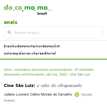
anais
brasil
sudeste
norte/nordeste
sul
int
autores
palavras-chave
editorial
início
›
seminários docomomo norte/nordeste
›
9º seminário
docomomo norte/nordeste, são luís, 2022
›
Cine São Luiz
Cine São Luiz:
o valor do ultrapassado
Juliano Loureiro Celino Morais de Carvalho
(Senado
Federal)