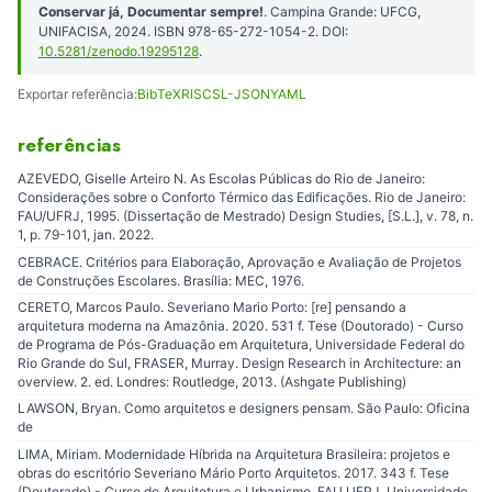
Conservar já, Documentar sempre!
. Campina Grande: UFCG,
UNIFACISA, 2024. ISBN 978-65-272-1054-2. DOI:
10.5281/zenodo.19295128
.
Exportar referência:
BibTeX
RIS
CSL-JSON
YAML
referências
AZEVEDO, Giselle Arteiro N. As Escolas Públicas do Rio de Janeiro:
Considerações sobre o Conforto Térmico das Edificações. Rio de Janeiro:
FAU/UFRJ, 1995. (Dissertação de Mestrado) Design Studies, [S.L.], v. 78, n.
1, p. 79-101, jan. 2022.
CEBRACE. Critérios para Elaboração, Aprovação e Avaliação de Projetos
de Construções Escolares. Brasília: MEC, 1976.
CERETO, Marcos Paulo. Severiano Mario Porto: [re] pensando a
arquitetura moderna na Amazônia. 2020. 531 f. Tese (Doutorado) - Curso
de Programa de Pós-Graduação em Arquitetura, Universidade Federal do
Rio Grande do Sul, FRASER, Murray. Design Research in Architecture: an
overview. 2. ed. Londres: Routledge, 2013. (Ashgate Publishing)
LAWSON, Bryan. Como arquitetos e designers pensam. São Paulo: Oficina
de
LIMA, Miriam. Modernidade Híbrida na Arquitetura Brasileira: projetos e
obras do escritório Severiano Mário Porto Arquitetos. 2017. 343 f. Tese
(Doutorado) - Curso de Arquitetura e Urbanismo, FAU UFRJ, Universidade