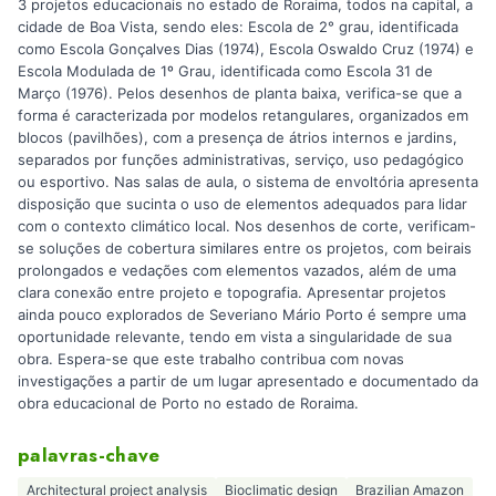
3 projetos educacionais no estado de Roraima, todos na capital, a
cidade de Boa Vista, sendo eles: Escola de 2° grau, identificada
como Escola Gonçalves Dias (1974), Escola Oswaldo Cruz (1974) e
Escola Modulada de 1º Grau, identificada como Escola 31 de
Março (1976). Pelos desenhos de planta baixa, verifica-se que a
forma é caracterizada por modelos retangulares, organizados em
blocos (pavilhões), com a presença de átrios internos e jardins,
separados por funções administrativas, serviço, uso pedagógico
ou esportivo. Nas salas de aula, o sistema de envoltória apresenta
disposição que sucinta o uso de elementos adequados para lidar
com o contexto climático local. Nos desenhos de corte, verificam-
se soluções de cobertura similares entre os projetos, com beirais
prolongados e vedações com elementos vazados, além de uma
clara conexão entre projeto e topografia. Apresentar projetos
ainda pouco explorados de Severiano Mário Porto é sempre uma
oportunidade relevante, tendo em vista a singularidade de sua
obra. Espera-se que este trabalho contribua com novas
investigações a partir de um lugar apresentado e documentado da
obra educacional de Porto no estado de Roraima.
palavras-chave
Architectural project analysis
Bioclimatic design
Brazilian Amazon