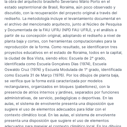
la obra del arquitecto brasileño Severiano Mário Porto en el
estado septentrional de Brasil, Roraima, aún poco observado y
discutido, con la recuperación del proyecto original a través del
rediseño. La metodología incluye el levantamiento documental en
el archivo del mencionado arquitecto, junto al Núcleo de Pesquisa
y Documentada de la FAU UFRJ (NPD FAU UFRJ), y el análisis a
partir de su concepción original, adoptando el rediseño a nivel de
planta baja y cortes, con herramientas computacionales para la
reproducción de la forma. Como resultado, se identificaron tres
proyectos educativos en el estado de Roraima, todos en la capital,
la ciudad de Boa Vista, siendo ellos: Escuela de 2° grado,
identificada como Escuela Gonçalves Dias (1974), Escuela
Oswaldo Cruz (1974) y Escuela Modulada de 1° grado, identificada
como Escuela 31 de Março (1976). Por los dibujos de planta baja,
se verifica que la forma está caracterizada por modelos
rectangulares, organizados en bloques (pabellones), con la
presencia de atrios internos y jardines, separados por funciones
administrativas, de servicio, pedagógicas o deportivas. En las
aulas, el sistema de envolvente presenta una disposición que
sugiere el uso de elementos adecuados para lidiar con el
contexto climático local. En las aulas, el sistema de envolvente
presenta una disposición que sugiere el uso de elementos
adecuados para manejar el contexto climático local. En los dibujos