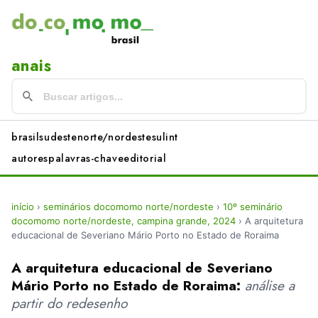
anais
brasil
sudeste
norte/nordeste
sul
int
autores
palavras-chave
editorial
início
›
seminários docomomo norte/nordeste
›
10º seminário
docomomo norte/nordeste, campina grande, 2024
›
A arquitetura
educacional de Severiano Mário Porto no Estado de Roraima
A arquitetura educacional de Severiano
Mário Porto no Estado de Roraima:
análise a
partir do redesenho