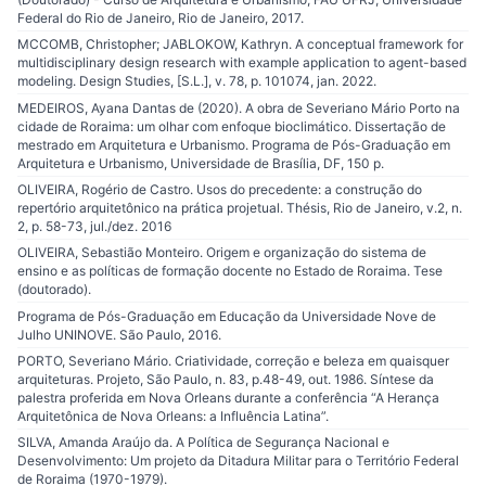
Federal do Rio de Janeiro, Rio de Janeiro, 2017.
MCCOMB, Christopher; JABLOKOW, Kathryn. A conceptual framework for
multidisciplinary design research with example application to agent-based
modeling. Design Studies, [S.L.], v. 78, p. 101074, jan. 2022.
MEDEIROS, Ayana Dantas de (2020). A obra de Severiano Mário Porto na
cidade de Roraima: um olhar com enfoque bioclimático. Dissertação de
mestrado em Arquitetura e Urbanismo. Programa de Pós-Graduação em
Arquitetura e Urbanismo, Universidade de Brasília, DF, 150 p.
OLIVEIRA, Rogério de Castro. Usos do precedente: a construção do
repertório arquitetônico na prática projetual. Thésis, Rio de Janeiro, v.2, n.
2, p. 58-73, jul./dez. 2016
OLIVEIRA, Sebastião Monteiro. Origem e organização do sistema de
ensino e as políticas de formação docente no Estado de Roraima. Tese
(doutorado).
Programa de Pós-Graduação em Educação da Universidade Nove de
Julho UNINOVE. São Paulo, 2016.
PORTO, Severiano Mário. Criatividade, correção e beleza em quaisquer
arquiteturas. Projeto, São Paulo, n. 83, p.48-49, out. 1986. Síntese da
palestra proferida em Nova Orleans durante a conferência “A Herança
Arquitetônica de Nova Orleans: a Influência Latina”.
SILVA, Amanda Araújo da. A Política de Segurança Nacional e
Desenvolvimento: Um projeto da Ditadura Militar para o Território Federal
de Roraima (1970-1979).