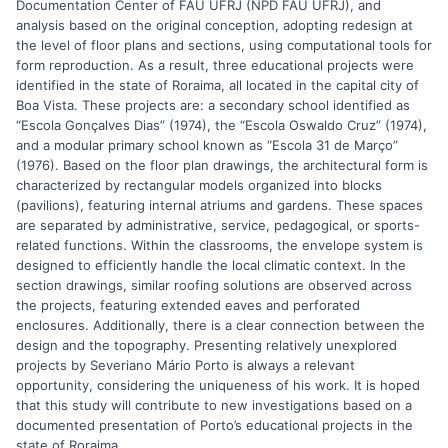
Documentation Center of FAU UFRJ (NPD FAU UFRJ), and
analysis based on the original conception, adopting redesign at
the level of floor plans and sections, using computational tools for
form reproduction. As a result, three educational projects were
identified in the state of Roraima, all located in the capital city of
Boa Vista. These projects are: a secondary school identified as
“Escola Gonçalves Dias” (1974), the “Escola Oswaldo Cruz” (1974),
and a modular primary school known as “Escola 31 de Março”
(1976). Based on the floor plan drawings, the architectural form is
characterized by rectangular models organized into blocks
(pavilions), featuring internal atriums and gardens. These spaces
are separated by administrative, service, pedagogical, or sports-
related functions. Within the classrooms, the envelope system is
designed to efficiently handle the local climatic context. In the
section drawings, similar roofing solutions are observed across
the projects, featuring extended eaves and perforated
enclosures. Additionally, there is a clear connection between the
design and the topography. Presenting relatively unexplored
projects by Severiano Mário Porto is always a relevant
opportunity, considering the uniqueness of his work. It is hoped
that this study will contribute to new investigations based on a
documented presentation of Porto’s educational projects in the
state of Roraima.