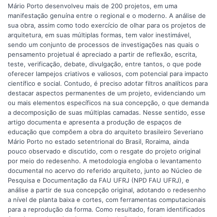
Mário Porto desenvolveu mais de 200 projetos, em uma
manifestação genuína entre o regional e o moderno. A análise de
sua obra, assim como todo exercício de olhar para os projetos de
arquitetura, em suas múltiplas formas, tem valor inestimável,
sendo um conjunto de processos de investigações nas quais o
pensamento projetual é apreciado a partir de reflexão, escrita,
teste, verificação, debate, divulgação, entre tantos, o que pode
oferecer lampejos criativos e valiosos, com potencial para impacto
científico e social. Contudo, é preciso adotar filtros analíticos para
destacar aspectos permanentes de um projeto, evidenciando um
ou mais elementos específicos na sua concepção, o que demanda
a decomposição de suas múltiplas camadas. Nesse sentido, esse
artigo documenta e apresenta a produção de espaços de
educação que compõem a obra do arquiteto brasileiro Severiano
Mário Porto no estado setentrional do Brasil, Roraima, ainda
pouco observado e discutido, com o resgate do projeto original
por meio do redesenho. A metodologia engloba o levantamento
documental no acervo do referido arquiteto, junto ao Núcleo de
Pesquisa e Documentação da FAU UFRJ (NPD FAU UFRJ), e
análise a partir de sua concepção original, adotando o redesenho
a nível de planta baixa e cortes, com ferramentas computacionais
para a reprodução da forma. Como resultado, foram identificados