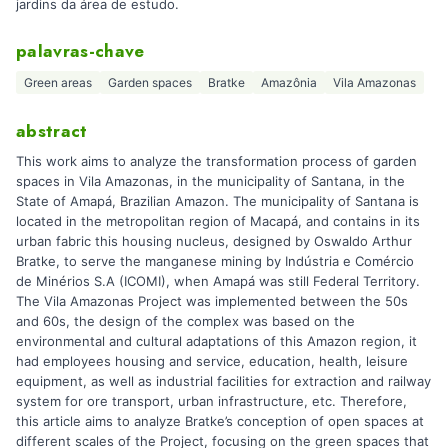
jardins da área de estudo.
palavras-chave
Green areas
Garden spaces
Bratke
Amazônia
Vila Amazonas
abstract
This work aims to analyze the transformation process of garden
spaces in Vila Amazonas, in the municipality of Santana, in the
State of Amapá, Brazilian Amazon. The municipality of Santana is
located in the metropolitan region of Macapá, and contains in its
urban fabric this housing nucleus, designed by Oswaldo Arthur
Bratke, to serve the manganese mining by Indústria e Comércio
de Minérios S.A (ICOMI), when Amapá was still Federal Territory.
The Vila Amazonas Project was implemented between the 50s
and 60s, the design of the complex was based on the
environmental and cultural adaptations of this Amazon region, it
had employees housing and service, education, health, leisure
equipment, as well as industrial facilities for extraction and railway
system for ore transport, urban infrastructure, etc. Therefore,
this article aims to analyze Bratke’s conception of open spaces at
different scales of the Project, focusing on the green spaces that