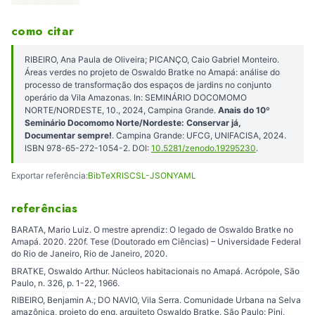
como citar
RIBEIRO, Ana Paula de Oliveira; PICANÇO, Caio Gabriel Monteiro.
Áreas verdes no projeto de Oswaldo Bratke no Amapá: análise do
processo de transformação dos espaços de jardins no conjunto
operário da Vila Amazonas. In: SEMINÁRIO DOCOMOMO
NORTE/NORDESTE, 10., 2024, Campina Grande.
Anais do 10º
Seminário Docomomo Norte/Nordeste: Conservar já,
Documentar sempre!
. Campina Grande: UFCG, UNIFACISA, 2024.
ISBN 978-65-272-1054-2. DOI:
10.5281/zenodo.19295230
.
Exportar referência:
BibTeX
RIS
CSL-JSON
YAML
referências
BARATA, Mario Luiz. O mestre aprendiz: O legado de Oswaldo Bratke no
Amapá. 2020. 220f. Tese (Doutorado em Ciências) – Universidade Federal
do Rio de Janeiro, Rio de Janeiro, 2020.
BRATKE, Oswaldo Arthur. Núcleos habitacionais no Amapá. Acrópole, São
Paulo, n. 326, p. 1-22, 1966.
RIBEIRO, Benjamin A.; DO NAVIO, Vila Serra. Comunidade Urbana na Selva
amazônica, projeto do eng. arquiteto Oswaldo Bratke. São Paulo: Pini,