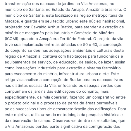
transformação dos espaços de jardins na Vila Amazonas, no
município de Santana, no Estado do Amapá, Amazônia brasileira. O
município de Santana, está localizado na região metropolitana de
Macapá, e guarda em seu tecido urbano este núcleo habitacional,
projetado por Oswaldo Arthur Bratke, para atender à extração de
minério de manganês pela Industria e Comércio de Minérios
(ICOMI), quando o Amapá era Território Federal. O projeto da vila
teve sua implantação entre as décadas de 50 e 60, a concepção
do conjunto se deu nas adequações ambientais e culturais desta
região da Amazônia, contava com habitações para funcionários e
equipamentos de serviço, de educação, de saúde, de lazer, assim
como instalações industriais para extração e sistema ferroviário
para escoamento do minério, infraestrutura urbana e etc. Este
artigo visa analisar a concepção de Bratke para os espaços livres
nas distintas escalas da Vila, enfocando os espaços verdes que
compunham os jardins das edificações do conjunto, mais
especificamente, da “vila operária”, fazendo um comparativo entre
o projeto original e o processo de perda de áreas permeáveis
pelos sucessivos tipos de descaracterização das edificações. Para
este objetivo, utilizou-se da metodologia da pesquisa histórica e
da observação de campo. Observou-se dentre os resultados, que
a Vila Amazonas perdeu parte significativa da configuração dos