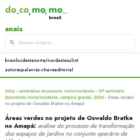
anais
brasil
sudeste
norte/nordeste
sul
int
autores
palavras-chave
editorial
início
›
seminários docomomo norte/nordeste
›
10º seminário
docomomo norte/nordeste, campina grande, 2024
›
Áreas verdes
no projeto de Oswaldo Bratke no Amapá
Áreas verdes no projeto de Oswaldo Bratke
no Amapá:
análise do processo de transformação
dos espaços de jardins no conjunto operário da