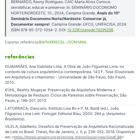
BERNARDO, Raony Rodrigues. CAIC Maria Alves Carioca:
sensibilizar, educar e preservar. In: SEMINÁRIO DOCOMOMO
NORTE/NORDESTE, 10., 2024, Campina Grande.
Anais do 10º
Seminário Docomomo Norte/Nordeste: Conservar já,
Documentar sempre!
. Campina Grande: UFCG, UNIFACISA, 2024.
ISBN 978-65-272-1054-2. DOI:
10.5281/zenodo.19295298
.
Exportar referência:
BibTeX
RIS
CSL-JSON
YAML
referências
GUIMARÃES, Ana Gabriella Lima. A Obra de João Filgueiras Lima: no
contexto da cultura arquitetônica contemporânea. 143 F. Tese (Doutorado
em Arquitetura e Urbanismo) - Universidade de São Paulo, São Paulo,
2010.
KÜHL, Beatriz Mugayar. Preservação da Arquitetura Moderna e
Metodologia de Restauro. Ciclos de Palestras sobre Preservação, São
Paulo, p. 199-201, 2012.
LATORRACA, Giancarlo. Instituto Lina Bo e P. M. Bardi (ed.). João
Filgueiras Lima Lelé. Portugal: Editorial Blau, 2000. 264 p. (Arquitetos
Brasileiros).
VILELA, Adalberto. Desafios da Preservação da Arquitetura Racionalizada
de Lelé no Brasil. Thesis, Rio de Janeiro, v. 5, p. 236-253, 2018. Disponível
em <
https://thesis.anparq.org.br/revista-thesis/issue/view/5/pdf_88
>