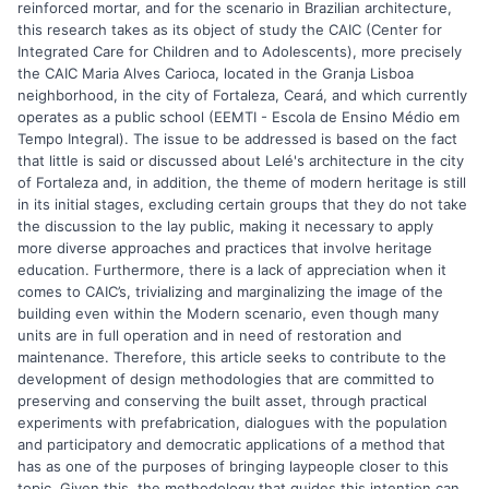
reinforced mortar, and for the scenario in Brazilian architecture,
this research takes as its object of study the CAIC (Center for
Integrated Care for Children and to Adolescents), more precisely
the CAIC Maria Alves Carioca, located in the Granja Lisboa
neighborhood, in the city of Fortaleza, Ceará, and which currently
operates as a public school (EEMTI - Escola de Ensino Médio em
Tempo Integral). The issue to be addressed is based on the fact
that little is said or discussed about Lelé's architecture in the city
of Fortaleza and, in addition, the theme of modern heritage is still
in its initial stages, excluding certain groups that they do not take
the discussion to the lay public, making it necessary to apply
more diverse approaches and practices that involve heritage
education. Furthermore, there is a lack of appreciation when it
comes to CAIC’s, trivializing and marginalizing the image of the
building even within the Modern scenario, even though many
units are in full operation and in need of restoration and
maintenance. Therefore, this article seeks to contribute to the
development of design methodologies that are committed to
preserving and conserving the built asset, through practical
experiments with prefabrication, dialogues with the population
and participatory and democratic applications of a method that
has as one of the purposes of bringing laypeople closer to this
topic. Given this, the methodology that guides this intention can