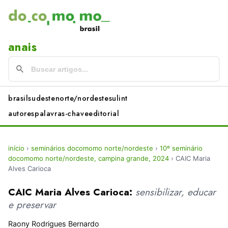
anais
brasil
sudeste
norte/nordeste
sul
int
autores
palavras-chave
editorial
início
›
seminários docomomo norte/nordeste
›
10º seminário
docomomo norte/nordeste, campina grande, 2024
›
CAIC Maria
Alves Carioca
CAIC Maria Alves Carioca:
sensibilizar, educar
e preservar
Raony Rodrigues Bernardo