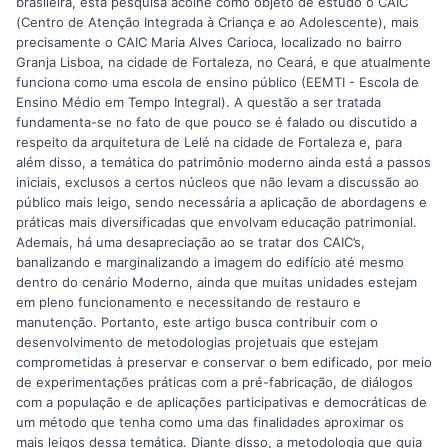
brasileira, esta pesquisa acolhe como objeto de estudo o CAIC
(Centro de Atenção Integrada à Criança e ao Adolescente), mais
precisamente o CAIC Maria Alves Carioca, localizado no bairro
Granja Lisboa, na cidade de Fortaleza, no Ceará, e que atualmente
funciona como uma escola de ensino público (EEMTI - Escola de
Ensino Médio em Tempo Integral). A questão a ser tratada
fundamenta-se no fato de que pouco se é falado ou discutido a
respeito da arquitetura de Lelé na cidade de Fortaleza e, para
além disso, a temática do patrimônio moderno ainda está a passos
iniciais, exclusos a certos núcleos que não levam a discussão ao
público mais leigo, sendo necessária a aplicação de abordagens e
práticas mais diversificadas que envolvam educação patrimonial.
Ademais, há uma desapreciação ao se tratar dos CAIC’s,
banalizando e marginalizando a imagem do edifício até mesmo
dentro do cenário Moderno, ainda que muitas unidades estejam
em pleno funcionamento e necessitando de restauro e
manutenção. Portanto, este artigo busca contribuir com o
desenvolvimento de metodologias projetuais que estejam
comprometidas à preservar e conservar o bem edificado, por meio
de experimentações práticas com a pré-fabricação, de diálogos
com a população e de aplicações participativas e democráticas de
um método que tenha como uma das finalidades aproximar os
mais leigos dessa temática. Diante disso, a metodologia que guia