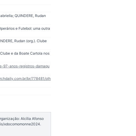
Gabriella; QUINDERE, Rudan
perários e Futebol: uma outra
INDERE, Rudan (org.). Clube
ube e da Boate Cartola nos
se-97-anos-registros-damaqu
rchdaily.com.br/br/778481/olh
rganização: Alcília Afonso
nais/xdocomomonne2024.