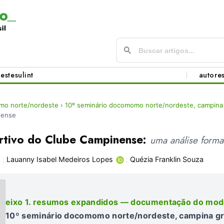
este
sul
int
autore
mo norte/nordeste
›
10º seminário docomomo norte/nordeste, campina
nense
tivo do Clube Campinense:
uma análise forma
s
;
Lauanny Isabel Medeiros Lopes
;
Quézia Franklin Souza
eixo 1. resumos expandidos — documentação do mo
10º seminário docomomo norte/nordeste, campina g