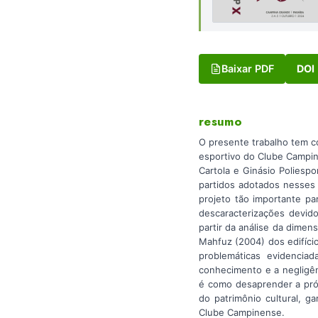
Baixar PDF
DOI
resumo
O presente trabalho tem 
esportivo do Clube Campin
Cartola e Ginásio Poliespo
partidos adotados nesses e
projeto tão importante p
descaracterizações devid
partir da análise da dime
Mahfuz (2004) dos edifíci
problemáticas evidencia
conhecimento e a negligên
é como desaprender a própr
do patrimônio cultural, g
Clube Campinense.