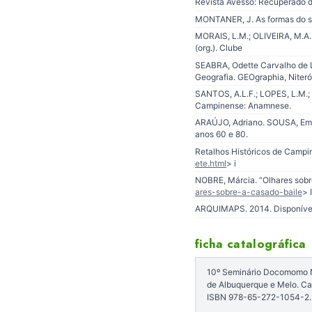
Revista Avesso: Recuperado 
MONTANER, J. As formas do sé
MORAIS, L.M.; OLIVEIRA, M.A.
(org.). Clube
SEABRA, Odette Carvalho de Li
Geografia. GEOgraphia, Niterói
SANTOS, A.L.F.; LOPES, L.M.;
Campinense: Anamnese.
ARAÚJO, Adriano. SOUSA, Em
anos 60 e 80.
Retalhos Históricos de Campi
ete.html
> i
NOBRE, Márcia. “Olhares sobre
ares-sobre-a-casado-baile
> 
ARQUIMAPS. 2014. Disponíve
ficha catalográfica
10º Seminário Docomomo Nor
de Albuquerque e Melo. C
ISBN 978-65-272-1054-2.