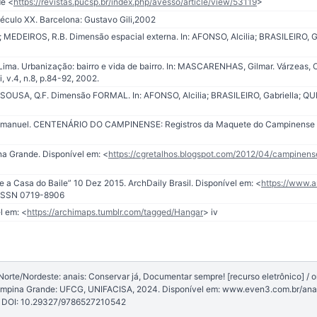
de <
https://revistas.pucsp.br/index.php/avesso/article/view/53119
>
culo XX. Barcelona: Gustavo Gili,2002
; MEDEIROS, R.B. Dimensão espacial externa. In: AFONSO, Alcilia; BRASILEIRO, 
ma. Urbanização: bairro e vida de bairro. In: MASCARENHAS, Gilmar. Várzeas, O
, v.4, n.8, p.84-92, 2002.
 SOUSA, Q.F. Dimensão FORMAL. In: AFONSO, Alcilia; BRASILEIRO, Gabriella; QU
manuel. CENTENÁRIO DO CAMPINENSE: Registros da Maquete do Campinense Cl
na Grande. Disponível em: <
https://cgretalhos.blogspot.com/2012/04/campinen
 a Casa do Baile” 10 Dez 2015. ArchDaily Brasil. Disponível em: <
https://www.a
ISSN 0719-8906
l em: <
https://archimaps.tumblr.com/tagged/Hangar
> iv
te/Nordeste: anais: Conservar já, Documentar sempre! [recurso eletrônico] / o
ampina Grande: UFCG, UNIFACISA, 2024. Disponível em: www.even3.com.br/a
 DOI: 10.29327/9786527210542