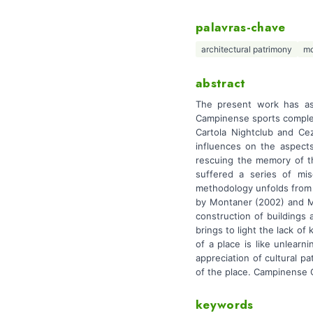
palavras-chave
architectural patrimony
mo
abstract
The present work has as 
Campinense sports complex
Cartola Nightclub and Cez
influences on the aspects
rescuing the memory of thi
suffered a series of mis
methodology unfolds from 
by Montaner (2002) and Ma
construction of buildings
brings to light the lack o
of a place is like unlearn
appreciation of cultural p
of the place. Campinense 
keywords