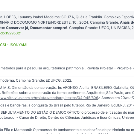
ra; LOPES, Lauanny Isabel Medeiros; SOUZA, Quézia Franklin. Complexo Esport
 SEMINÁRIO DOCOMOMO NORTE/NORDESTE, 10., 2024, Campina Grande.
Anais d
e: Conservar já, Documentar sempre!
. Campina Grande: UFCG, UNIFACISA, 
odo.19295321
.
CSL-JSON
YAML
métodos para a pesquisa arquitetônica patrimonial. Revista Projetar – Projeto e
moderna. Campina Grande: EDUFCG, 2022.
.M.S. Dimensão da conservação. In: AFONSO, Alcilia; BRASILEIRO, Gabriella; Q
flexões sobre a construção da forma pertinente. Arquitextos,São Paulo, ano 04,
www.vitruvius.com.br/revistas/read/arquitextos/04.045/606
> Acesso em 20/out/
 e bandeiras: a conquista do Brasil pelo futebol. Rio de Janeiro: EdUERJ, 201
O SEPULTAMENTO DO ESTÁDIO DEMOCRÁTICO: o processo de elitização do marac
Doutorado) - Curso de Direito, Centro de Ciências Jurídicas e Econômicas, Univer
ão Fifa e Maracanã: O processo de tombamento e os desafios do patrimônio na m