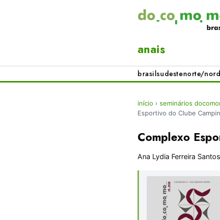
anais
brasil
sudeste
norte/nord
início
›
seminários docomo
Esportivo do Clube Campi
Complexo Espor
Ana Lydia Ferreira Santo