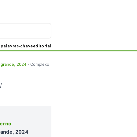
s
palavras-chave
editorial
 grande, 2024
›
Complexo
l
derno
rande, 2024