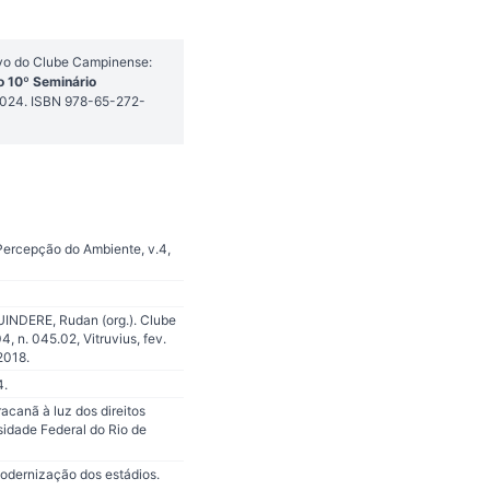
ivo do Clube Campinense:
o 10º Seminário
2024. ISBN 978-65-272-
 Percepção do Ambiente, v.4,
UINDERE, Rudan (org.). Clube
 n. 045.02, Vitruvius, fev.
2018.
4.
anã à luz dos direitos
sidade Federal do Rio de
odernização dos estádios.