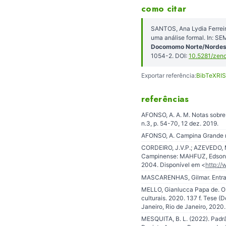
como citar
SANTOS, Ana Lydia Ferrei
uma análise formal. In:
Docomomo Norte/Nordest
1054-2. DOI:
10.5281/zen
Exportar referência:
BibTeX
RIS
referências
AFONSO, A. A. M. Notas sobre 
n.3, p. 54-70, 12 dez. 2019.
AFONSO, A. Campina Grande 
CORDEIRO, J.V.P.; AZEVEDO, M
Campinense: MAHFUZ, Edson. Re
2004. Disponível em <
http://
MASCARENHAS, Gilmar. Entradas
MELLO, Gianlucca Papa de. 
culturais. 2020. 137 f. Tese (
Janeiro, Rio de Janeiro, 2020.
MESQUITA, B. L. (2022). Padr