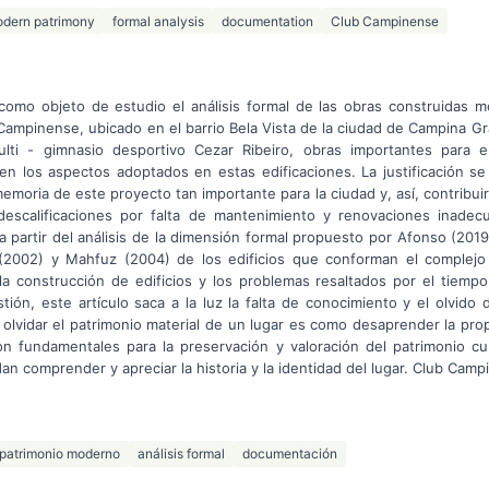
dern patrimony
formal analysis
documentation
Club Campinense
 como objeto de estudio el análisis formal de las obras construidas
Campinense, ubicado en el barrio Bela Vista de la ciudad de Campina G
ulti - gimnasio desportivo Cezar Ribeiro, obras importantes para el
en los aspectos adoptados en estas edificaciones. La justificación se
emoria de este proyecto tan importante para la ciudad y, así, contribui
descalificaciones por falta de mantenimiento y renovaciones inadec
a partir del análisis de la dimensión formal propuesto por Afonso (2019
2002) y Mahfuz (2004) de los edificios que conforman el complejo 
la construcción de edificios y los problemas resaltados por el tiempo
tión, este artículo saca a la luz la falta de conocimiento y el olvid
 olvidar el patrimonio material de un lugar es como desaprender la propi
on fundamentales para la preservación y valoración del patrimonio cu
n comprender y apreciar la historia y la identidad del lugar. Club Camp
patrimonio moderno
análisis formal
documentación