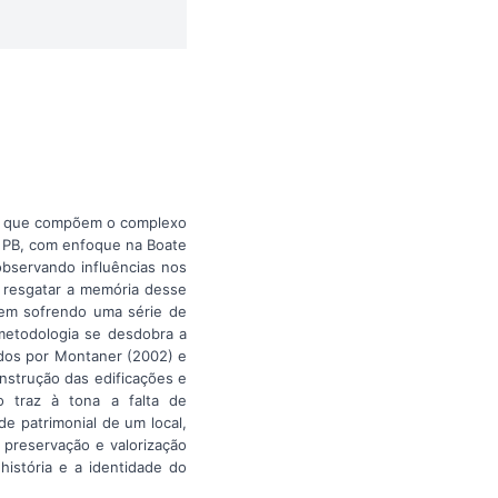
as que compõem o complexo
- PB, com enfoque na Boate
 observando influências nos
 e resgatar a memória desse
vem sofrendo uma série de
metodologia se desdobra a
ados por Montaner (2002) e
nstrução das edificações e
o traz à tona a falta de
e patrimonial de um local,
a preservação e valorização
história e a identidade do