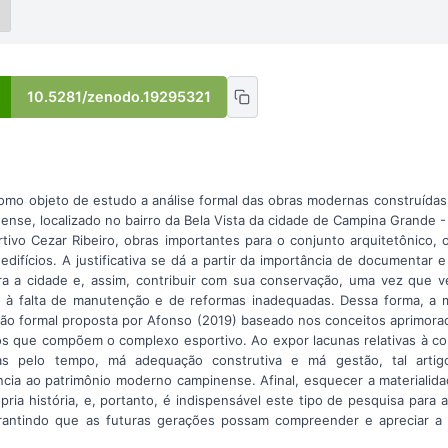
10.5281/zenodo.19295321
como objeto de estudo a análise formal das obras modernas construíd
ense, localizado no bairro da Bela Vista da cidade de Campina Grande 
rtivo Cezar Ribeiro, obras importantes para o conjunto arquitetônico,
difícios. A justificativa se dá a partir da importância de documentar
ara a cidade e, assim, contribuir com sua conservação, uma vez que 
o à falta de manutenção e de reformas inadequadas. Dessa forma, a 
nsão formal proposta por Afonso (2019) baseado nos conceitos aprimor
os que compõem o complexo esportivo. Ao expor lacunas relativas à co
das pelo tempo, má adequação construtiva e má gestão, tal artig
cia ao patrimônio moderno campinense. Afinal, esquecer a materialidad
ia história, e, portanto, é indispensável este tipo de pesquisa para 
arantindo que as futuras gerações possam compreender e apreciar a 