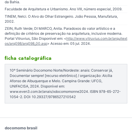
da Bahia.
Faculdade de Arquitetura e Urbanismo. Ano VIII, número especial, 2009.
TINEM, Nelci. O Alvo do Olhar Estrangeiro. João Pessoa, Manufatura,
2002.
ZEIN, Ruth Verde; DI MARCO, Anita. Paradoxos do valor artístico e a
definição de critérios de preservação na arquitetura, inclusive moderna.
Portal Vitruvius, São Disponível em: <
http://www.vitruvius.com.br/arquitext
os/arq098/arq098_00.asp
> Acesso em: 05 jul. 2024.
ficha catalográfica
10º Seminário Docomomo Norte/Nordeste: anais: Conservar já,
Documentar sempre! [recurso eletrônico] / organização: Alcília
Afonso de Albuquerque e Melo. Campina Grande: UFCG,
UNIFACISA, 2024. Disponível em:
www.even3.com.br/anais/xdocomomonne2024. ISBN 978-65-272-
1054-2. DOI: 10.29327/9786527210542
docomomo brasil