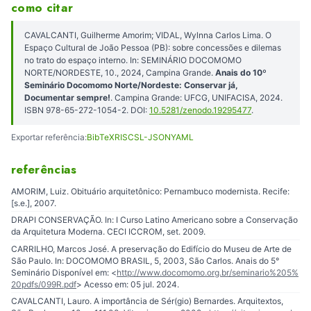
como citar
CAVALCANTI, Guilherme Amorim; VIDAL, Wylnna Carlos Lima. O
Espaço Cultural de João Pessoa (PB): sobre concessões e dilemas
no trato do espaço interno. In: SEMINÁRIO DOCOMOMO
NORTE/NORDESTE, 10., 2024, Campina Grande.
Anais do 10º
Seminário Docomomo Norte/Nordeste: Conservar já,
Documentar sempre!
. Campina Grande: UFCG, UNIFACISA, 2024.
ISBN 978-65-272-1054-2. DOI:
10.5281/zenodo.19295477
.
Exportar referência:
BibTeX
RIS
CSL-JSON
YAML
referências
AMORIM, Luiz. Obituário arquitetônico: Pernambuco modernista. Recife:
[s.e.], 2007.
DRAPI CONSERVAÇÃO. In: I Curso Latino Americano sobre a Conservação
da Arquitetura Moderna. CECI ICCROM, set. 2009.
CARRILHO, Marcos José. A preservação do Edifício do Museu de Arte de
São Paulo. In: DOCOMOMO BRASIL, 5, 2003, São Carlos. Anais do 5°
Seminário Disponível em: <
http://www.docomomo.org.br/seminario%205%
20pdfs/099R.pdf
> Acesso em: 05 jul. 2024.
CAVALCANTI, Lauro. A importância de Sér(gio) Bernardes. Arquitextos,