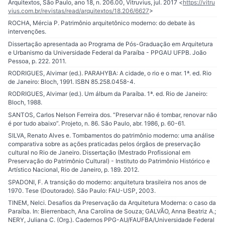
Arquitextos, São Paulo, ano 18, n. 206.00, Vitruvius, jul. 2017 <
https://vitru
vius.com.br/revistas/read/arquitextos/18.206/6627
>
ROCHA, Mércia P. Patrimônio arquitetônico moderno: do debate às
intervenções.
Dissertação apresentada ao Programa de Pós-Graduação em Arquitetura
e Urbanismo da Universidade Federal da Paraíba - PPGAU UFPB. João
Pessoa, p. 222. 2011.
RODRIGUES, Alvimar (ed.). PARAHYBA: A cidade, o rio e o mar. 1ª. ed. Rio
de Janeiro: Bloch, 1991. ISBN 85.258.0458-4.
RODRIGUES, Alvimar (ed.). Um álbum da Paraíba. 1ª. ed. Rio de Janeiro:
Bloch, 1988.
SANTOS, Carlos Nelson Ferreira dos. “Preservar não é tombar, renovar não
é por tudo abaixo”. Projeto, n. 86. São Paulo, abr. 1986, p. 60-61.
SILVA, Renato Alves e. Tombamentos do patrimônio moderno: uma análise
comparativa sobre as ações praticadas pelos órgãos de preservação
cultural no Rio de Janeiro. Dissertação (Mestrado Profissional em
Preservação do Patrimônio Cultural) - Instituto do Patrimônio Histórico e
Artístico Nacional, Rio de Janeiro, p. 189. 2012.
SPADONI, F. A transição do moderno: arquitetura brasileira nos anos de
1970. Tese (Doutorado). São Paulo: FAU-USP, 2003.
TINEM, Nelci. Desafios da Preservação da Arquitetura Moderna: o caso da
Paraíba. In: Bierrenbach, Ana Carolina de Souza; GALVÃO, Anna Beatriz A.;
NERY, Juliana C. (Org.). Cadernos PPG-AU/FAUFBA/Universidade Federal