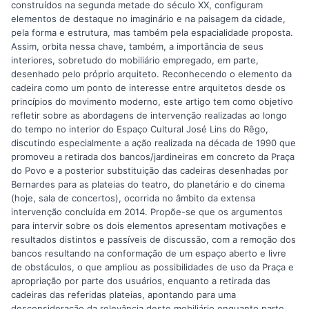
construídos na segunda metade do século XX, configuram
elementos de destaque no imaginário e na paisagem da cidade,
pela forma e estrutura, mas também pela espacialidade proposta.
Assim, orbita nessa chave, também, a importância de seus
interiores, sobretudo do mobiliário empregado, em parte,
desenhado pelo próprio arquiteto. Reconhecendo o elemento da
cadeira como um ponto de interesse entre arquitetos desde os
princípios do movimento moderno, este artigo tem como objetivo
refletir sobre as abordagens de intervenção realizadas ao longo
do tempo no interior do Espaço Cultural José Lins do Rêgo,
discutindo especialmente a ação realizada na década de 1990 que
promoveu a retirada dos bancos/jardineiras em concreto da Praça
do Povo e a posterior substituição das cadeiras desenhadas por
Bernardes para as plateias do teatro, do planetário e do cinema
(hoje, sala de concertos), ocorrida no âmbito da extensa
intervenção concluída em 2014. Propõe-se que os argumentos
para intervir sobre os dois elementos apresentam motivações e
resultados distintos e passíveis de discussão, com a remoção dos
bancos resultando na conformação de um espaço aberto e livre
de obstáculos, o que ampliou as possibilidades de uso da Praça e
apropriação por parte dos usuários, enquanto a retirada das
cadeiras das referidas plateias, apontando para uma
desconsideração da relevância deste mobiliário enquanto parte