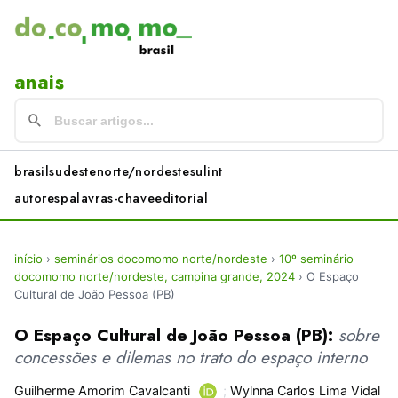
anais
brasil
sudeste
norte/nordeste
sul
int
autores
palavras-chave
editorial
início
›
seminários docomomo norte/nordeste
›
10º seminário
docomomo norte/nordeste, campina grande, 2024
›
O Espaço
Cultural de João Pessoa (PB)
O Espaço Cultural de João Pessoa (PB):
sobre
concessões e dilemas no trato do espaço interno
Guilherme Amorim Cavalcanti
;
Wylnna Carlos Lima Vidal