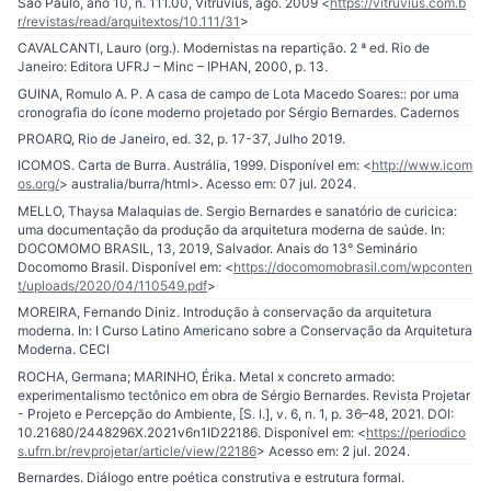
São Paulo, ano 10, n. 111.00, Vitruvius, ago. 2009 <
https://vitruvius.com.b
r/revistas/read/arquitextos/10.111/31
>
CAVALCANTI, Lauro (org.). Modernistas na repartição. 2 ª ed. Rio de
Janeiro: Editora UFRJ – Minc – IPHAN, 2000, p. 13.
GUINA, Romulo A. P. A casa de campo de Lota Macedo Soares:: por uma
cronografia do ícone moderno projetado por Sérgio Bernardes. Cadernos
PROARQ, Rio de Janeiro, ed. 32, p. 17-37, Julho 2019.
ICOMOS. Carta de Burra. Austrália, 1999. Disponível em: <
http://www.icom
os.org/
> australia/burra/html>. Acesso em: 07 jul. 2024.
MELLO, Thaysa Malaquias de. Sergio Bernardes e sanatório de curicica:
uma documentação da produção da arquitetura moderna de saúde. In:
DOCOMOMO BRASIL, 13, 2019, Salvador. Anais do 13° Seminário
Docomomo Brasil. Disponível em: <
https://docomomobrasil.com/wpconten
t/uploads/2020/04/110549.pdf
>
MOREIRA, Fernando Diniz. Introdução à conservação da arquitetura
moderna. In: I Curso Latino Americano sobre a Conservação da Arquitetura
Moderna. CECI
ROCHA, Germana; MARINHO, Érika. Metal x concreto armado:
experimentalismo tectônico em obra de Sérgio Bernardes. Revista Projetar
- Projeto e Percepção do Ambiente, [S. l.], v. 6, n. 1, p. 36–48, 2021. DOI:
10.21680/2448296X.2021v6n1ID22186. Disponível em: <
https://periodico
s.ufrn.br/revprojetar/article/view/22186
> Acesso em: 2 jul. 2024.
Bernardes. Diálogo entre poética construtiva e estrutura formal.