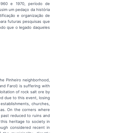
 1960 e 1970, período de
ssim um pedaço da história
tificação e organização de
para futuras pesquisas que
ando que o legado daqueles
the Pinheiro neighborhood,
d Farol) is suffering with
itation of rock salt ore by
 due to this event, losing
 establishments, churches,
goas. On the corners where
a past reduced to ruins and
this heritage to society in
though considered recent in