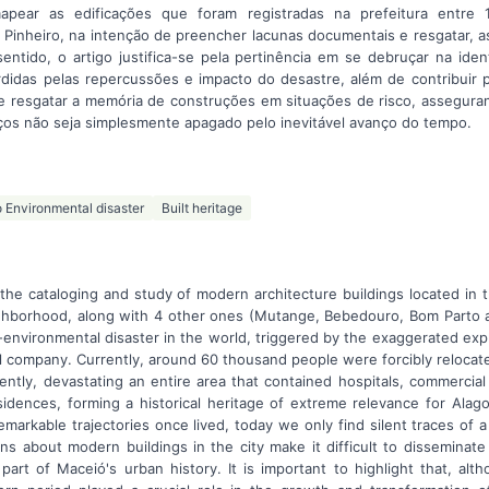
 mapear as edificações que foram registradas na prefeitura entre
 Pinheiro, na intenção de preencher lacunas documentais e resgatar, a
entido, o artigo justifica-se pela pertinência em se debruçar na iden
rdidas pelas repercussões e impacto do desastre, além de contribuir 
e resgatar a memória de construções em situações de risco, assegur
os não seja simplesmente apagado pelo inevitável avanço do tempo.
 Environmental disaster
Built heritage
the cataloging and study of modern architecture buildings located in 
ghborhood, along with 4 other ones (Mutange, Bebedouro, Bom Parto an
environmental disaster in the world, triggered by the exaggerated explo
 company. Currently, around 60 thousand people were forcibly relocated
ntly, devastating an entire area that contained hospitals, commercial
esidences, forming a historical heritage of extreme relevance for Ala
remarkable trajectories once lived, today we only find silent traces of 
ns about modern buildings in the city make it difficult to disseminate 
 part of Maceió's urban history. It is important to highlight that, al