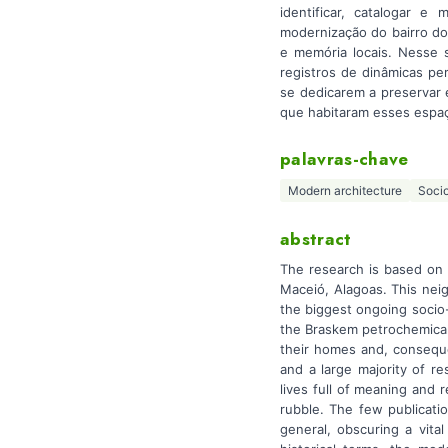
identificar, catalogar e
modernização do bairro do
e memória locais. Nesse s
registros de dinâmicas pe
se dedicarem a preservar 
que habitaram esses espaç
palavras-chave
Modern architecture
Socio
abstract
The research is based on 
Maceió, Alagoas. This nei
the biggest ongoing socio-
the Braskem petrochemical
their homes and, conseque
and a large majority of r
lives full of meaning and 
rubble. The few publicatio
general, obscuring a vital