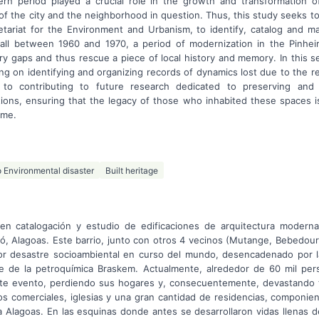
ern period played a crucial role in the growth and transformation of 
of the city and the neighborhood in question. Thus, this study seeks to 
ariat for the Environment and Urbanism, to identify, catalog and m
hall between 1960 and 1970, a period of modernization in the Pinhe
ry gaps and thus rescue a piece of local history and memory. In this sen
ng on identifying and organizing records of dynamics lost due to the 
on to contributing to future research dedicated to preserving an
ations, ensuring that the legacy of those who inhabited these spaces 
ime.
 Environmental disaster
Built heritage
 en catalogación y estudio de edificaciones de arquitectura moderna
ó, Alagoas. Este barrio, junto con otros 4 vecinos (Mutange, Bebedour
or desastre socioambiental en curso del mundo, desencadenado por la
te de la petroquímica Braskem. Actualmente, alrededor de 60 mil per
te evento, perdiendo sus hogares y, consecuentemente, devastando 
os comerciales, iglesias y una gran cantidad de residencias, componie
 Alagoas. En las esquinas donde antes se desarrollaron vidas llenas de