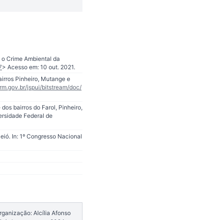
 o Crime Ambiental da
7
> Acesso em: 10 out. 2021.
irros Pinheiro, Mutange e
prm.gov.br/jspui/bitstream/doc/
os bairros do Farol, Pinheiro,
ersidade Federal de
ió. In: 1º Congresso Nacional
rganização: Alcília Afonso