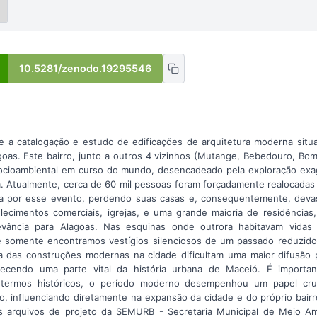
10.5281/zenodo.19295546
a catalogação e estudo de edificações de arquitetura moderna situa
goas. Este bairro, junto a outros 4 vizinhos (Mutange, Bebedouro, Bom
socioambiental em curso do mundo, desencadeado pela exploração exa
. Atualmente, cerca de 60 mil pessoas foram forçadamente realocadas 
da por esse evento, perdendo suas casas e, consequentemente, dev
elecimentos comerciais, igrejas, e uma grande maioria de residênci
evância para Alagoas. Nas esquinas onde outrora habitavam vidas 
je somente encontramos vestígios silenciosos de um passado reduzid
a das construções modernas na cidade dificultam uma maior difusão 
recendo uma parte vital da história urbana de Maceió. É importan
termos históricos, o período moderno desempenhou um papel cru
o, influenciando diretamente na expansão da cidade e do próprio bair
 arquivos de projeto da SEMURB - Secretaria Municipal de Meio Am