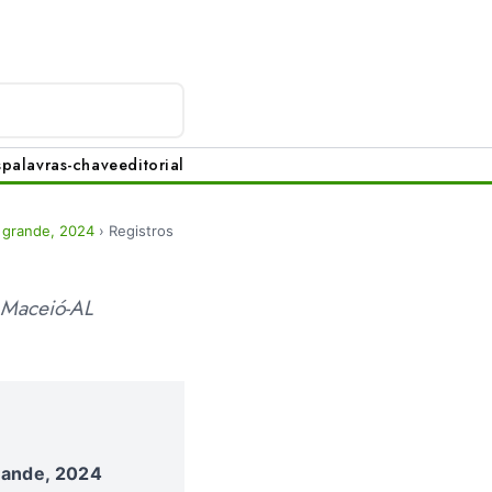
s
palavras-chave
editorial
 grande, 2024
›
Registros
 Maceió-AL
rande, 2024