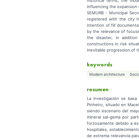
historical terms, the mod
influencing the expansion 
SEMURB - Municipal Secret
registered with the city 
intention of fill documenta
by the relevance of focusi
the disaster, in additi
constructions in risk situ
inevitable progression of t
keywords
Modern architecture
Socio
resumen
La investigación se basa
Pinheiro, situado en Macei
siendo escenario del may
mineral sal-gema por par
forzosamente debido a es
hospitales, establecimient
de extrema relevancia para