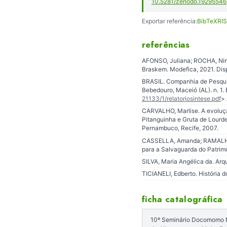
10.5281/zenodo.19295546
Exportar referência:
BibTeX
RIS
referências
AFONSO, Juliana; ROCHA, Nina
Braskem. Modefica, 2021. Dis
BRASIL. Companhia de Pesquis
Bebedouro, Maceió (AL). n. 1. 
21133/1/relatoriosintese.pdf
> 
CARVALHO, Marlise. A evolução
Pitanguinha e Gruta de Lourd
Pernambuco, Recife, 2007.
CASSELLA, Amanda; RAMALHO, R
para a Salvaguarda do Patrimô
SILVA, Maria Angélica da. Ar
TICIANELI, Edberto. História d
ficha catalográfica
10º Seminário Docomomo Nor