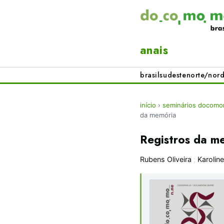
anais
brasil
sudeste
norte/nord
início
›
seminários docomo
da memória
Registros da m
Rubens Oliveira
;
Karolin