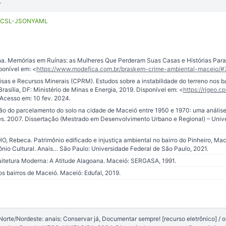
.
CSL-JSON
YAML
. Memórias em Ruínas: as Mulheres Que Perderam Suas Casas e Histórias Para
ponível em: <
https://www.modefica.com.br/braskem-crime-ambiental-maceio/#
as e Recursos Minerais (CPRM). Estudos sobre a instabilidade do terreno nos ba
Brasília, DF: Ministério de Minas e Energia, 2019. Disponível em: <
https://rigeo.c
Acesso em: 10 fev. 2024.
 do parcelamento do solo na cidade de Maceió entre 1950 e 1970: uma análise d
es. 2007. Dissertação (Mestrado em Desenvolvimento Urbano e Regional) – Univ
ebeca. Patrimônio edificado e injustiça ambiental no bairro do Pinheiro, Mace
nio Cultural. Anais… São Paulo: Universidade Federal de São Paulo, 2021.
quitetura Moderna: A Atitude Alagoana. Maceió: SERGASA, 1991.
os bairros de Maceió. Maceió: Edufal, 2019.
te/Nordeste: anais: Conservar já, Documentar sempre! [recurso eletrônico] / o