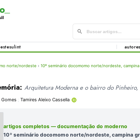
este
sul
int
autore
mo norte/nordeste
›
10º seminário docomomo norte/nordeste, campina
emória:
Arquitetura Moderna e o bairro do Pinheiro,
e Gomes
;
Tamires Aleixo Cassella
artigos completos — documentação do moderno
10º seminário docomomo norte/nordeste, campina g