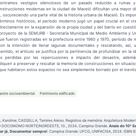
ontramos vestigios silenciosos de un pasado reducido a ruinas 
onstrucciones modernas en la ciudad de Maceió dificultan una mayor di
, oscureciendo una parte vital de la historia urbana de Maceió. Es impo
érminos históricos, el período moderno jugó un papel crucial en el cr
directamente en la expansión de la propia ciudad y del barrio en cuesti
 proyecto de la SEMURB - Secretaría Municipal de Medio Ambiente y Urb
ue fueron registradas en la prefectura entre 1960 y 1970, período de 
con la intención de llenar lagunas documentales y rescatando, así, 
ntido, el artículo se justifica por la pertinencia de profundizar en la i
as perdidas por las repercusiones e impacto del desastre, además
diquen a preservar y rescatar la memoria de construcciones en situaci
que habitaron estos espacios no sea simplemente borrado por el inevit
astre socioambiental
Patrimonio edificado
Karoline; CASSELLA, Tamires Aleixo. Registros da memória: Arquitetura Moderna 
IO DOCOMOMO NORTE/NORDESTE, 10., 2024, Campina Grande.
Anais do 10º 
ar já, Documentar sempre!
. Campina Grande: UFCG, UNIFACISA, 2024. ISBN 9