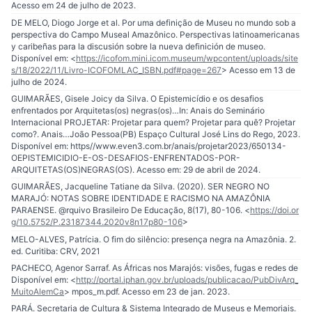
Acesso em 24 de julho de 2023.
DE MELO, Diogo Jorge et al. Por uma definição de Museu no mundo sob a
perspectiva do Campo Museal Amazônico. Perspectivas latinoamericanas
y caribeñas para la discusión sobre la nueva definición de museo.
Disponível em: <
https://icofom.mini.icom.museum/wpcontent/uploads/site
s/18/2022/11/Livro-ICOFOMLAC_ISBN.pdf#page=267
> Acesso em 13 de
julho de 2024.
GUIMARÃES, Gisele Joicy da Silva. O Epistemicídio e os desafios
enfrentados por Arquitetas(os) negras(os)…In: Anais do Seminário
Internacional PROJETAR: Projetar para quem? Projetar para quê? Projetar
como?. Anais…João Pessoa(PB) Espaço Cultural José Lins do Rego, 2023.
Disponível em: https//www.even3.com.br/anais/projetar2023/650134-
OEPISTEMICIDIO-E-OS-DESAFIOS-ENFRENTADOS-POR-
ARQUITETAS(OS)NEGRAS(OS). Acesso em: 29 de abril de 2024.
GUIMARÃES, Jacqueline Tatiane da Silva. (2020). SER NEGRO NO
MARAJÓ: NOTAS SOBRE IDENTIDADE E RACISMO NA AMAZÔNIA
PARAENSE. @rquivo Brasileiro De Educação, 8(17), 80-106. <
https://doi.or
g/10.5752/P.23187344.2020v8n17p80-106
>
MELO-ALVES, Patrícia. O fim do silêncio: presença negra na Amazônia. 2.
ed. Curitiba: CRV, 2021
PACHECO, Agenor Sarraf. As Áfricas nos Marajós: visões, fugas e redes de
Disponível em: <
http://portal.iphan.gov.br/uploads/publicacao/PubDivArq_
MuitoAlemCa
> mpos_m.pdf. Acesso em 23 de jan. 2023.
PARÁ. Secretaria de Cultura & Sistema Integrado de Museus e Memoriais.