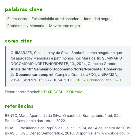
palabras clave
Ecomuseos
Epistemicidio afrodiaspórico
Identidad negra
Patrimonio y Memoria
Movimiento negro
como citar
GUIMARÃES, Gisele Joicy da Silva. Sankofa: como resgatar o que
foi apagado? Memórias e patrimônios nos Marajós. In: SEMINÁRIO
DOCOMOMO NORTE/NORDESTE, 10., 2024, Campina Grande.
Anais do 10º Seminário Docomomo Norte/Nordeste: Conservar
já, Documentar sempre!
. Campina Grande: UFCG, UNIFACISA,
2024. ISBN 978-65-272-1054-2. DOI:
10.5281/zenodo.19295573
.
Exportar referência:
BibTeX
RIS
CSL-JSON
YAML
referências
BENTO, Maria Aparecida da Silva. O pacto da Branquitude. 1 ed. São
Paulo: Companhia das Letras, 2022.
BRASIL. Presidência da República. Lei nº 11.904, de 14 de janeiro de 2009:
BRASIL. IBGE: Censo Demográfico, 2010. Disponível em:
www.ibge.gov.br
.