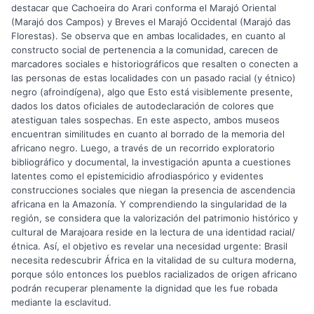
destacar que Cachoeira do Arari conforma el Marajó Oriental
(Marajó dos Campos) y Breves el Marajó Occidental (Marajó das
Florestas). Se observa que en ambas localidades, en cuanto al
constructo social de pertenencia a la comunidad, carecen de
marcadores sociales e historiográficos que resalten o conecten a
las personas de estas localidades con un pasado racial (y étnico)
negro (afroindígena), algo que Esto está visiblemente presente,
dados los datos oficiales de autodeclaración de colores que
atestiguan tales sospechas. En este aspecto, ambos museos
encuentran similitudes en cuanto al borrado de la memoria del
africano negro. Luego, a través de un recorrido exploratorio
bibliográfico y documental, la investigación apunta a cuestiones
latentes como el epistemicidio afrodiaspórico y evidentes
construcciones sociales que niegan la presencia de ascendencia
africana en la Amazonía. Y comprendiendo la singularidad de la
región, se considera que la valorización del patrimonio histórico y
cultural de Marajoara reside en la lectura de una identidad racial/
étnica. Así, el objetivo es revelar una necesidad urgente: Brasil
necesita redescubrir África en la vitalidad de su cultura moderna,
porque sólo entonces los pueblos racializados de origen africano
podrán recuperar plenamente la dignidad que les fue robada
mediante la esclavitud.