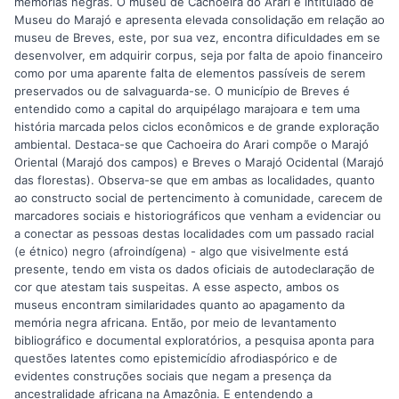
memórias negras. O museu de Cachoeira do Arari é intitulado de
Museu do Marajó e apresenta elevada consolidação em relação ao
museu de Breves, este, por sua vez, encontra dificuldades em se
desenvolver, em adquirir corpus, seja por falta de apoio financeiro
como por uma aparente falta de elementos passíveis de serem
preservados ou de salvaguarda-se. O município de Breves é
entendido como a capital do arquipélago marajoara e tem uma
história marcada pelos ciclos econômicos e de grande exploração
ambiental. Destaca-se que Cachoeira do Arari compõe o Marajó
Oriental (Marajó dos campos) e Breves o Marajó Ocidental (Marajó
das florestas). Observa-se que em ambas as localidades, quanto
ao constructo social de pertencimento à comunidade, carecem de
marcadores sociais e historiográficos que venham a evidenciar ou
a conectar as pessoas destas localidades com um passado racial
(e étnico) negro (afroindígena) - algo que visivelmente está
presente, tendo em vista os dados oficiais de autodeclaração de
cor que atestam tais suspeitas. A esse aspecto, ambos os
museus encontram similaridades quanto ao apagamento da
memória negra africana. Então, por meio de levantamento
bibliográfico e documental exploratórios, a pesquisa aponta para
questões latentes como epistemicídio afrodiaspórico e de
evidentes construções sociais que negam a presença da
ancestralidade africana na Amazônia. E entendendo a