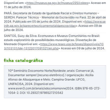
Disponível em: <
https://museus.pa.gov.br/museus/225/colees
> Acesso em
11 de julho de 2024.
PARÁ. Secretaria de Estado de Igualdade Racial e Direitos Humanos –
SEIRDH. Parecer Técnico - Memorial da Escravidão no Pará. 22 de abril de
2024. Publicado em 05 de junho de 2024. Disponível em: <
https://www.se
irdh.pa.gov.br/parecertecnicomemorialdaescravidao
> Acesso em 09 de
julho de 2024.
SANTOS, Suzy da Silva. Ecomuseus e Museus Comunitários no Brasil:
estudo exploratório de possibilidades museológicas. Dissertação de
Mestrado Disponível em: <
https://www.teses.usp.br/teses/disponiveis/10
3/103131/tde-13122017091321/en.php
> Acesso em 09 de julho de 2024.
ficha catalográfica
10º Seminário Docomomo Norte/Nordeste: anais: Conservar já,
Documentar sempre! [recurso eletrônico] / organização: Alcília
Afonso de Albuquerque e Melo. Campina Grande: UFCG,
UNIFACISA, 2024. Disponível em:
www.even3.com.br/anais/xdocomomonne2024. ISBN 978-65-272-
1054-2. DOI: 10.29327/9786527210542