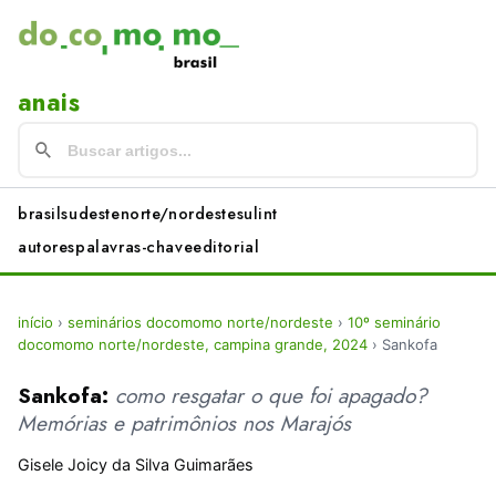
anais
brasil
sudeste
norte/nordeste
sul
int
autores
palavras-chave
editorial
início
›
seminários docomomo norte/nordeste
›
10º seminário
docomomo norte/nordeste, campina grande, 2024
›
Sankofa
Sankofa:
como resgatar o que foi apagado?
Memórias e patrimônios nos Marajós
Gisele Joicy da Silva Guimarães