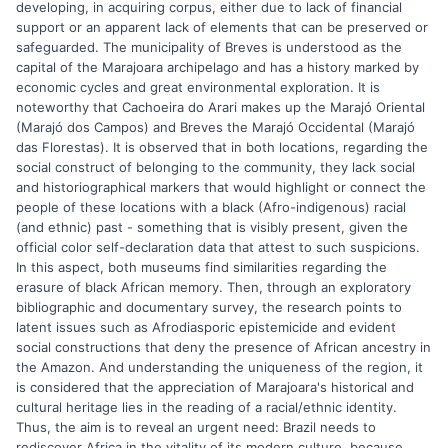
developing, in acquiring corpus, either due to lack of financial
support or an apparent lack of elements that can be preserved or
safeguarded. The municipality of Breves is understood as the
capital of the Marajoara archipelago and has a history marked by
economic cycles and great environmental exploration. It is
noteworthy that Cachoeira do Arari makes up the Marajó Oriental
(Marajó dos Campos) and Breves the Marajó Occidental (Marajó
das Florestas). It is observed that in both locations, regarding the
social construct of belonging to the community, they lack social
and historiographical markers that would highlight or connect the
people of these locations with a black (Afro-indigenous) racial
(and ethnic) past - something that is visibly present, given the
official color self-declaration data that attest to such suspicions.
In this aspect, both museums find similarities regarding the
erasure of black African memory. Then, through an exploratory
bibliographic and documentary survey, the research points to
latent issues such as Afrodiasporic epistemicide and evident
social constructions that deny the presence of African ancestry in
the Amazon. And understanding the uniqueness of the region, it
is considered that the appreciation of Marajoara's historical and
cultural heritage lies in the reading of a racial/ethnic identity.
Thus, the aim is to reveal an urgent need: Brazil needs to
rediscover Africa in the vitality of its modern culture, because