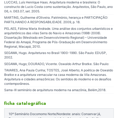
LUCCAS, Luís Henrique Haas. Arquitetura moderna e brasileira: O
constructo de Lucio Costa como sustentação. Arquitextos, São Paulo, ano
06, n. 063.07, set. 2005.
MARTINS, Guilherme d’Oliveira. Património, herança e PARTICIPAÇÃO:
PARTILHANDO A RESPONSABILIDADE. 2009, p. 18.
PELAES, Fátima Maria Andrade. Uma análise dos conjuntos urbanísticos e
arquitetônicos das vilas Serra do Navio e Amazonas (1998-2008).
Dissertação (Mestrado em Desenvolvimento Regional) – Universidade
Federal do Amapá, Programa de Pós-Graduação em Desenvolvimento
Regional, Macapá, 2010.
SEGAWA, Hugo. Arquiteturas no Brasil 1900-1990. São Paulo: EDUSP,
2002.
SEGAWA, Hugo; DOURADO, Vicente. Oswaldo Arthur Bratke. São Paulo:
TAVARES, Ana Paula Cunha; TOSTES, José Alberto; A poética de Oswaldo
Bratke e a arquitetura vernacular na casa moderna da Vila Amazonas.
Arquitetura e cidades amazônicas: Os sentidos do moderno e os desafios
contemporâneos.
Sama-III seminário de arquitetura moderna na amazônia, Belém,2018.
ficha catalográfica
10º Seminário Docomomo Norte/Nordeste: anais: Conservar já,