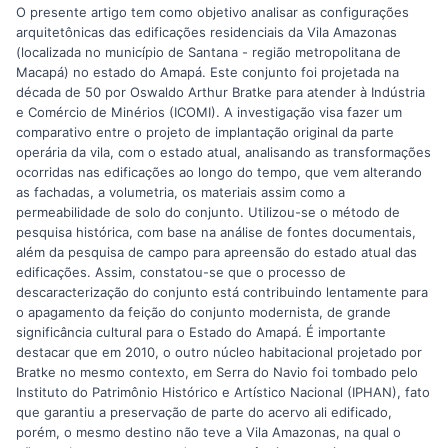
O presente artigo tem como objetivo analisar as configurações
arquitetônicas das edificações residenciais da Vila Amazonas
(localizada no município de Santana - região metropolitana de
Macapá) no estado do Amapá. Este conjunto foi projetada na
década de 50 por Oswaldo Arthur Bratke para atender à Indústria
e Comércio de Minérios (ICOMI). A investigação visa fazer um
comparativo entre o projeto de implantação original da parte
operária da vila, com o estado atual, analisando as transformações
ocorridas nas edificações ao longo do tempo, que vem alterando
as fachadas, a volumetria, os materiais assim como a
permeabilidade de solo do conjunto. Utilizou-se o método de
pesquisa histórica, com base na análise de fontes documentais,
além da pesquisa de campo para apreensão do estado atual das
edificações. Assim, constatou-se que o processo de
descaracterização do conjunto está contribuindo lentamente para
o apagamento da feição do conjunto modernista, de grande
significância cultural para o Estado do Amapá. É importante
destacar que em 2010, o outro núcleo habitacional projetado por
Bratke no mesmo contexto, em Serra do Navio foi tombado pelo
Instituto do Patrimônio Histórico e Artístico Nacional (IPHAN), fato
que garantiu a preservação de parte do acervo ali edificado,
porém, o mesmo destino não teve a Vila Amazonas, na qual o