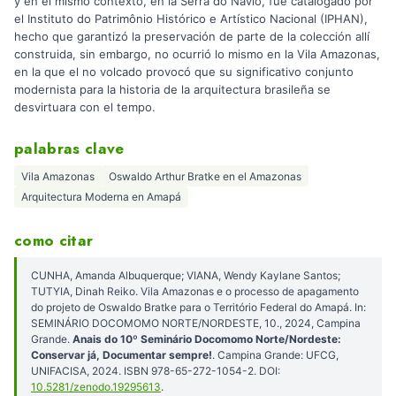
y en el mismo contexto, en la Serra do Navio, fue catalogado por
el Instituto do Patrimônio Histórico e Artístico Nacional (IPHAN),
hecho que garantizó la preservación de parte de la colección allí
construida, sin embargo, no ocurrió lo mismo en la Vila Amazonas,
en la que el no volcado provocó que su significativo conjunto
modernista para la historia de la arquitectura brasileña se
desvirtuara con el tempo.
palabras clave
Vila Amazonas
Oswaldo Arthur Bratke en el Amazonas
Arquitectura Moderna en Amapá
como citar
CUNHA, Amanda Albuquerque; VIANA, Wendy Kaylane Santos;
TUTYIA, Dinah Reiko. Vila Amazonas e o processo de apagamento
do projeto de Oswaldo Bratke para o Território Federal do Amapá. In:
SEMINÁRIO DOCOMOMO NORTE/NORDESTE, 10., 2024, Campina
Grande.
Anais do 10º Seminário Docomomo Norte/Nordeste:
Conservar já, Documentar sempre!
. Campina Grande: UFCG,
UNIFACISA, 2024. ISBN 978-65-272-1054-2. DOI:
10.5281/zenodo.19295613
.