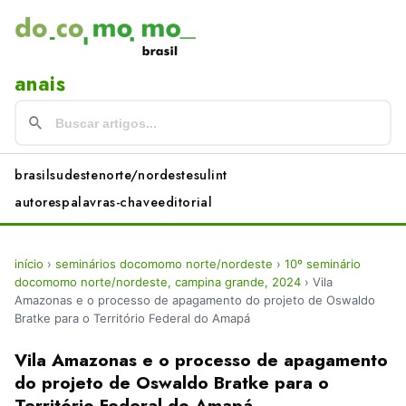
anais
brasil
sudeste
norte/nordeste
sul
int
autores
palavras-chave
editorial
início
›
seminários docomomo norte/nordeste
›
10º seminário
docomomo norte/nordeste, campina grande, 2024
›
Vila
Amazonas e o processo de apagamento do projeto de Oswaldo
Bratke para o Território Federal do Amapá
Vila Amazonas e o processo de apagamento
do projeto de Oswaldo Bratke para o
Território Federal do Amapá