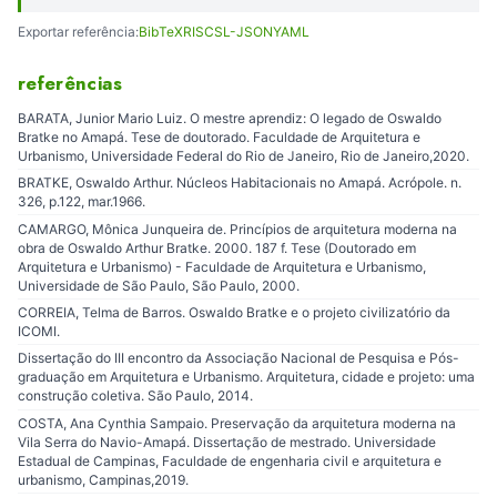
Exportar referência:
BibTeX
RIS
CSL-JSON
YAML
referências
BARATA, Junior Mario Luiz. O mestre aprendiz: O legado de Oswaldo
Bratke no Amapá. Tese de doutorado. Faculdade de Arquitetura e
Urbanismo, Universidade Federal do Rio de Janeiro, Rio de Janeiro,2020.
BRATKE, Oswaldo Arthur. Núcleos Habitacionais no Amapá. Acrópole. n.
326, p.122, mar.1966.
CAMARGO, Mônica Junqueira de. Princípios de arquitetura moderna na
obra de Oswaldo Arthur Bratke. 2000. 187 f. Tese (Doutorado em
Arquitetura e Urbanismo) - Faculdade de Arquitetura e Urbanismo,
Universidade de São Paulo, São Paulo, 2000.
CORREIA, Telma de Barros. Oswaldo Bratke e o projeto civilizatório da
ICOMI.
Dissertação do III encontro da Associação Nacional de Pesquisa e Pós-
graduação em Arquitetura e Urbanismo. Arquitetura, cidade e projeto: uma
construção coletiva. São Paulo, 2014.
COSTA, Ana Cynthia Sampaio. Preservação da arquitetura moderna na
Vila Serra do Navio-Amapá. Dissertação de mestrado. Universidade
Estadual de Campinas, Faculdade de engenharia civil e arquitetura e
urbanismo, Campinas,2019.