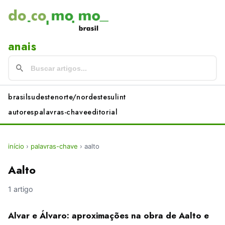
anais
brasil
sudeste
norte/nordeste
sul
int
autores
palavras-chave
editorial
início
›
palavras-chave
›
aalto
Aalto
1 artigo
Alvar e Álvaro: aproximações na obra de Aalto e