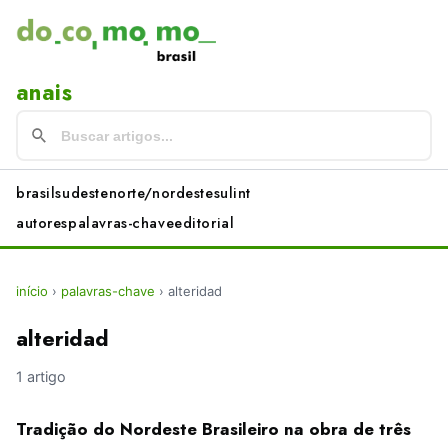
anais
brasil
sudeste
norte/nordeste
sul
int
autores
palavras-chave
editorial
início
›
palavras-chave
›
alteridad
alteridad
1 artigo
Tradição do Nordeste Brasileiro na obra de três