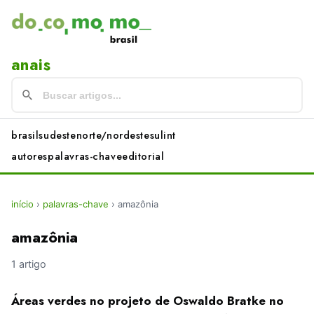
anais
brasil
sudeste
norte/nordeste
sul
int
autores
palavras-chave
editorial
início
›
palavras-chave
›
amazônia
amazônia
1 artigo
Áreas verdes no projeto de Oswaldo Bratke no