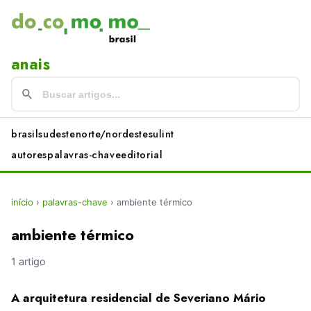
anais
brasil
sudeste
norte/nordeste
sul
int
autores
palavras-chave
editorial
início
›
palavras-chave
›
ambiente térmico
ambiente térmico
1 artigo
A arquitetura residencial de Severiano Mário